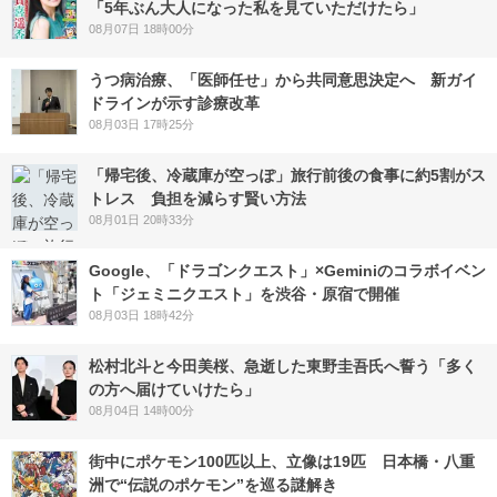
「5年ぶん大人になった私を見ていただけたら」
08月07日 18時00分
うつ病治療、「医師任せ」から共同意思決定へ 新ガイ
ドラインが示す診療改革
08月03日 17時25分
「帰宅後、冷蔵庫が空っぽ」旅行前後の食事に約5割がス
トレス 負担を減らす賢い方法
08月01日 20時33分
Google、「ドラゴンクエスト」×Geminiのコラボイベン
ト「ジェミニクエスト」を渋谷・原宿で開催
08月03日 18時42分
松村北斗と今田美桜、急逝した東野圭吾氏へ誓う「多く
の方へ届けていけたら」
08月04日 14時00分
街中にポケモン100匹以上、立像は19匹 日本橋・八重
洲で“伝説のポケモン”を巡る謎解き