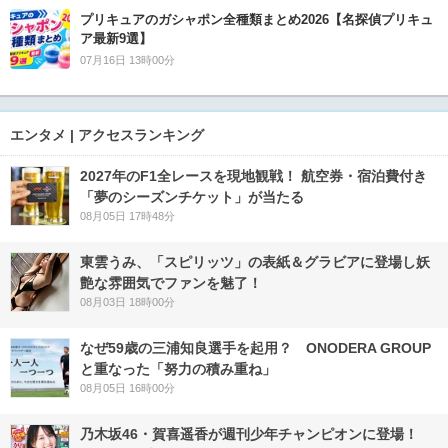
プリキュアのガシャポン全種類まとめ2026【名探偵プリキュ
ア最新9選】
07月16日 13時00分
エンタメ | アクセスランキング
2027年のF1全レースを現地観戦！ 航空券・宿泊費付き
「夢のシーズンチケット」が当たる
08月05日 17時48分
東雲うみ、「スピリッツ」の表紙＆グラビアに登場し妖
艶な雰囲気でファンを魅了！
08月03日 18時00分
なぜ59歳の三浦知良選手を起用？ ONODERA GROUP
と重なった「努力の積み重ね」
08月05日 16時00分
乃木坂46・賀喜遥香が週刊少年チャンピオンに登場！