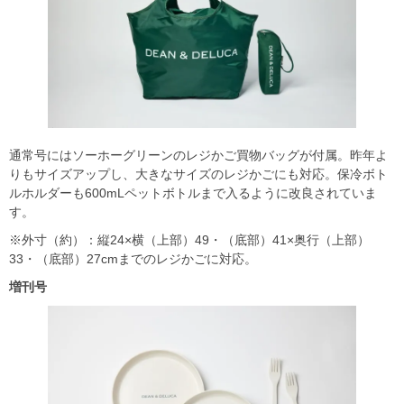
通常号にはソーホーグリーンのレジかご買物バッグが付属。昨年よ
りもサイズアップし、大きなサイズのレジかごにも対応。保冷ボト
ルホルダーも600mLペットボトルまで入るように改良されていま
す。
※外寸（約）：縦24×横（上部）49・（底部）41×奥行（上部）
33・（底部）27cmまでのレジかごに対応。
増刊号