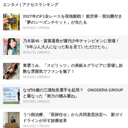
エンタメ | アクセスランキング
2027年のF1全レースを現地観戦！ 航空券・宿泊費付き
「夢のシーズンチケット」が当たる
08月05日 17時48分
乃木坂46・賀喜遥香が週刊少年チャンピオンに登場！
「5年ぶん大人になった私を見ていただけたら」
08月07日 18時00分
東雲うみ、「スピリッツ」の表紙＆グラビアに登場し妖
艶な雰囲気でファンを魅了！
08月03日 18時00分
なぜ59歳の三浦知良選手を起用？ ONODERA GROUP
と重なった「努力の積み重ね」
08月05日 16時00分
うつ病治療、「医師任せ」から共同意思決定へ 新ガイ
ドラインが示す診療改革
08月03日 17時25分