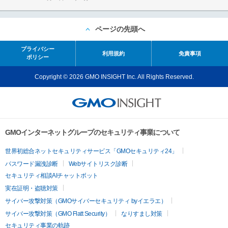
ページの先頭へ
プライバシー
利用規約
免責事項
ポリシー
Copyright © 2026 GMO INSIGHT Inc. All Rights Reserved.
GMOインターネットグループのセキュリティ事業について
世界初総合ネットセキュリティサービス「GMOセキュリティ24」
パスワード漏洩診断
Webサイトリスク診断
セキュリティ相談AIチャットボット
実在証明・盗聴対策
サイバー攻撃対策（GMOサイバーセキュリティ byイエラエ）
サイバー攻撃対策（GMO Flatt Security）
なりすまし対策
セキュリティ事業の軌跡