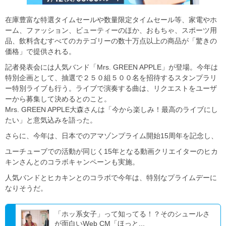
在庫豊富な特選タイムセールや数量限定タイムセール等、家電やホ
ーム、ファッション、ビューティーのほか、おもちゃ、スポーツ用
品、飲料含むすべてのカテゴリーの数十万点以上の商品が「驚きの
価格」で提供される。
記者発表会には人気バンド「Mrs. GREEN APPLE」が登場。今年は
特別企画として、抽選で２５０組５００名を招待するスタンプラリ
ー特別ライブも行う。ライブで演奏する曲は、リクエストをユーザ
ーから募集して決めるとのこと。
Mrs. GREEN APPLE大森さんは「今から楽しみ！最高のライブにし
たい」と意気込みを語った。
さらに、今年は、日本でのアマゾンプライム開始15周年を記念し、
ユーチューブでの活動が同じく15年となる動画クリエイターのヒカ
キンさんとのコラボキャンペーンも実施。
人気バンドとヒカキンとのコラボで今年は、特別なプライムデーに
なりそうだ。
「ホッ系女子」って知ってる！？そのシュールさ
が面白いWeb CM「ほっと...