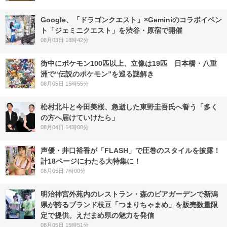
Google、「ドラゴンクエスト」×Geminiのコラボイベン
ト「ジェミニクエスト」を渋谷・原宿で開催
08月03日 18時42分
街中にポケモン100匹以上、立像は19匹 日本橋・八重
洲で“伝説のポケモン”を巡る謎解き
08月05日 15時55分
松村北斗と今田美桜、急逝した東野圭吾氏へ誓う「多く
の方へ届けていけたら」
08月04日 14時00分
声優・井口裕香が「FLASH」で圧巻のスタイルを披露！
計18ページにわたる大特集に！
08月05日 7時00分
明治神宮外苑内のレストラン・森のビアガーデンで新潟
県が誇るブランド枝豆「つまりちゃまめ」を販売数量限
定で提供。えだまめ県の魅力を発信
08月05日 15時51分