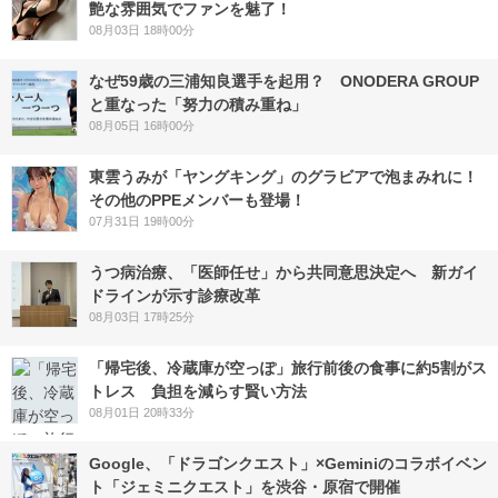
艶な雰囲気でファンを魅了！
08月03日 18時00分
なぜ59歳の三浦知良選手を起用？ ONODERA GROUP
と重なった「努力の積み重ね」
08月05日 16時00分
東雲うみが「ヤングキング」のグラビアで泡まみれに！
その他のPPEメンバーも登場！
07月31日 19時00分
うつ病治療、「医師任せ」から共同意思決定へ 新ガイ
ドラインが示す診療改革
08月03日 17時25分
「帰宅後、冷蔵庫が空っぽ」旅行前後の食事に約5割がス
トレス 負担を減らす賢い方法
08月01日 20時33分
Google、「ドラゴンクエスト」×Geminiのコラボイベン
ト「ジェミニクエスト」を渋谷・原宿で開催