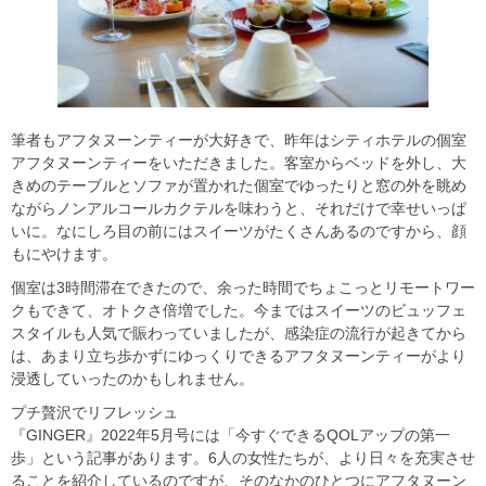
筆者もアフタヌーンティーが大好きで、昨年はシティホテルの個室
アフタヌーンティーをいただきました。客室からベッドを外し、大
きめのテーブルとソファが置かれた個室でゆったりと窓の外を眺め
ながらノンアルコールカクテルを味わうと、それだけで幸せいっぱ
いに。なにしろ目の前にはスイーツがたくさんあるのですから、顔
もにやけます。
個室は3時間滞在できたので、余った時間でちょこっとリモートワー
クもできて、オトクさ倍増でした。今まではスイーツのビュッフェ
スタイルも人気で賑わっていましたが、感染症の流行が起きてから
は、あまり立ち歩かずにゆっくりできるアフタヌーンティーがより
浸透していったのかもしれません。
プチ贅沢でリフレッシュ
『GINGER』2022年5月号には「今すぐできるQOLアップの第一
歩」という記事があります。6人の女性たちが、より日々を充実させ
ることを紹介しているのですが、そのなかのひとつにアフタヌーン