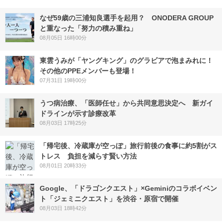
なぜ59歳の三浦知良選手を起用？ ONODERA GROUP
と重なった「努力の積み重ね」
08月05日 16時00分
東雲うみが「ヤングキング」のグラビアで泡まみれに！
その他のPPEメンバーも登場！
07月31日 19時00分
うつ病治療、「医師任せ」から共同意思決定へ 新ガイ
ドラインが示す診療改革
08月03日 17時25分
「帰宅後、冷蔵庫が空っぽ」旅行前後の食事に約5割がス
トレス 負担を減らす賢い方法
08月01日 20時33分
Google、「ドラゴンクエスト」×Geminiのコラボイベン
ト「ジェミニクエスト」を渋谷・原宿で開催
08月03日 18時42分