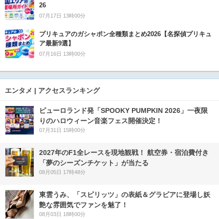
26
07月17日 13時00分
プリキュアのガシャポン全種類まとめ2026【名探偵プリキュ
ア最新9選】
07月16日 13時00分
エンタメ | アクセスランキング
ピューロランド発「SPOOKY PUMPKIN 2026」一夜限
りのハロウィーン音楽フェス開催決定！
07月31日 15時00分
2027年のF1全レースを現地観戦！ 航空券・宿泊費付き
「夢のシーズンチケット」が当たる
08月05日 17時48分
東雲うみ、「スピリッツ」の表紙＆グラビアに登場し妖
艶な雰囲気でファンを魅了！
08月03日 18時00分