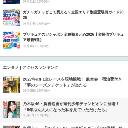
07月31日 15時00分
ガチャガチャどこで買える？全国エリア別設置場所ガイド20
26
07月17日 13時00分
プリキュアのガシャポン全種類まとめ2026【名探偵プリキュ
ア最新9選】
07月16日 13時00分
エンタメ | アクセスランキング
2027年のF1全レースを現地観戦！ 航空券・宿泊費付き
「夢のシーズンチケット」が当たる
08月05日 17時48分
乃木坂46・賀喜遥香が週刊少年チャンピオンに登場！
「5年ぶん大人になった私を見ていただけたら」
08月07日 18時00分