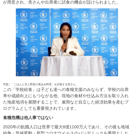
が用意され、杏さんや出席者に試食の機会が設けられました。
写真）「ごはんと豆と野菜の煮込み料理」を試食する杏さん。
この「学校給食」は子ども達への食糧支援のみならず、学校の出席
率や成績向上にもつながる他、現地の食材や仕込み方法を取り入れ
た地産地消を展開することで、雇用など自立した経済効果を産むプ
ログラムとしても重要視されています。
食糧危機は他人事ではない
2020年の飢餓人口は世界で最大8億1100万人であり、その後も地域
紛争・気候変動・新型コロナウイルスのパンデミックを要因とした