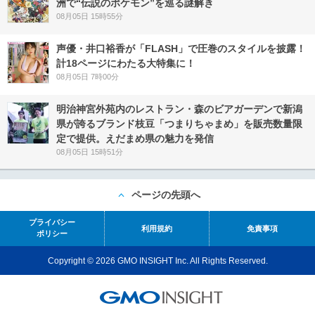
洲で“伝説のポケモン”を巡る謎解き
08月05日 15時55分
声優・井口裕香が「FLASH」で圧巻のスタイルを披露！
計18ページにわたる大特集に！
08月05日 7時00分
明治神宮外苑内のレストラン・森のビアガーデンで新潟
県が誇るブランド枝豆「つまりちゃまめ」を販売数量限
定で提供。えだまめ県の魅力を発信
08月05日 15時51分
ページの先頭へ
プライバシー
利用規約
免責事項
ポリシー
Copyright © 2026 GMO INSIGHT Inc. All Rights Reserved.