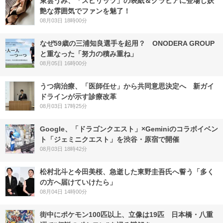
東雲うみ、「スピリッツ」の表紙＆グラビアに登場し妖
艶な雰囲気でファンを魅了！
08月03日 18時00分
なぜ59歳の三浦知良選手を起用？ ONODERA GROUP
と重なった「努力の積み重ね」
08月05日 16時00分
うつ病治療、「医師任せ」から共同意思決定へ 新ガイ
ドラインが示す診療改革
08月03日 17時25分
Google、「ドラゴンクエスト」×Geminiのコラボイベン
ト「ジェミニクエスト」を渋谷・原宿で開催
08月03日 18時42分
松村北斗と今田美桜、急逝した東野圭吾氏へ誓う「多く
の方へ届けていけたら」
08月04日 14時00分
街中にポケモン100匹以上、立像は19匹 日本橋・八重