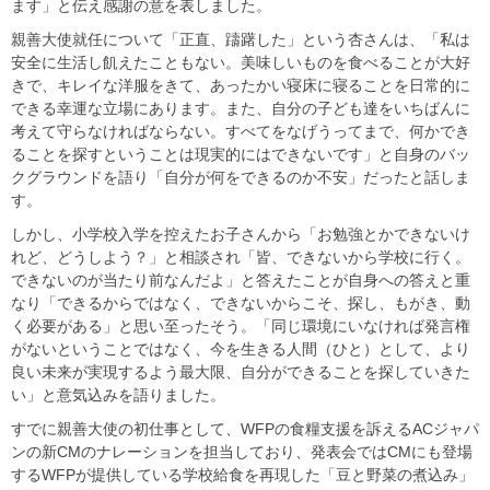
ます」と伝え感謝の意を表しました。
親善大使就任について「正直、躊躇した」という杏さんは、「私は
安全に生活し飢えたこともない。美味しいものを食べることが大好
きで、キレイな洋服をきて、あったかい寝床に寝ることを日常的に
できる幸運な立場にあります。また、自分の子ども達をいちばんに
考えて守らなければならない。すべてをなげうってまで、何かでき
ることを探すということは現実的にはできないです」と自身のバッ
クグラウンドを語り「自分が何をできるのか不安」だったと話しま
す。
しかし、小学校入学を控えたお子さんから「お勉強とかできないけ
れど、どうしよう？」と相談され「皆、できないから学校に行く。
できないのが当たり前なんだよ」と答えたことが自身への答えと重
なり「できるからではなく、できないからこそ、探し、もがき、動
く必要がある」と思い至ったそう。「同じ環境にいなければ発言権
がないということではなく、今を生きる人間（ひと）として、より
良い未来が実現するよう最大限、自分ができることを探していきた
い」と意気込みを語りました。
すでに親善大使の初仕事として、WFPの食糧支援を訴えるACジャパ
ンの新CMのナレーションを担当しており、発表会ではCMにも登場
するWFPが提供している学校給食を再現した「豆と野菜の煮込み」