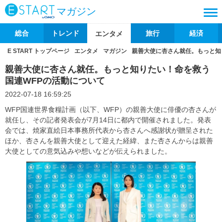
マガジン
総合
トレンド
旅行
経済
エンタメ
E START トップページ
エンタメ
マガジン
親善大使に杏さん就任。もっと知
親善大使に杏さん就任。もっと知りたい！命を救う
国連WFPの活動について
2022-07-18 16:59:25
WFP国連世界食糧計画（以下、WFP）の親善大使に俳優の杏さんが
就任し、その記者発表会が7月14日に都内で開催されました。発表
会では、焼家直絵日本事務所代表から杏さんへ感謝状が贈呈された
ほか、杏さんを親善大使として迎えた経緯、また杏さんからは親善
大使としての意気込みや想いなどが伝えられました。