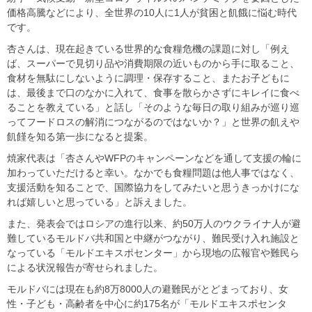
価格高騰などにより、全世界の10人に1人が貧困と飢餓に悩む時代
です。
杏さんは、現在起きている世界的な食糧危機の課題に対し「例え
ば、スーパーで見切り品や消費期限の近いものから手に取ること、
食材を無駄にしないように調理・保存すること、またお子どもに
は、最後まで口のなかに入れて、食事を散らかさずにキレイに食べ
ることを教えている」と話し「そのような毎日の取り組みが巡り巡
ってフードロスの解消につながるのではないか？」と世界の飢えや
飢饉を知る第一歩になると提案。
焼家代表は「杏さんやWFPのキャンペーンなどを通して支援の輪に
加わっていただけると幸い。なかでも食糧問題は他人事ではなく、
支援活動を知ることで、国際協力をしてみたいと思うきっかけにな
れば嬉しいと思っている」と訴えました。
また、発表会ではロシアの進行以来、約50万人のウクライナ人が避
難しているモルドバ共和国と中継がつながり、難民受け入れ施設と
なっている「モルドエキスポセンター」から現地の広報官や難民ら
による状況報告が寄せられました。
モルドバには現在も約8万8000人の避難民がとどまっており、女
性・子ども・高齢者を中心に約175名が「モルドエキスポセンタ