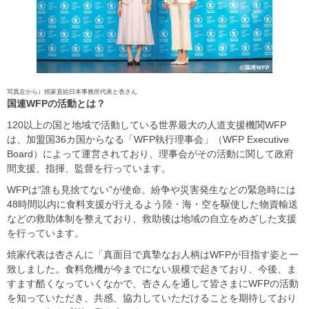
写真左から）焼家直絵日本事務所代表と杏さん
国連
WFP
の活動とは？
120以上の国と地域で活動している世界最大の人道支援機関WFP
は、加盟国36カ国からなる「WFP執行理事会」（WFP Executive
Board）によって運営されており、理事会がその活動に関して政府
間支援、指揮、監督を行っています。
WFPは“誰も見捨てない”が使命。紛争や災害発生などの緊急時には
48時間以内に食料支援が行えるよう陸・海・空を駆使した物資輸送
などの救助体制を整えており、救助後は地域の自立をめざした支援
を行っています。
焼家代表は杏さんに「真面目で真摯なお人柄はWFPが目指す姿と一
致しました。食料危機が今までにない規模で起きており、今後、ま
すます酷くなっていくなかで、杏さんを通して皆さまにWFPの活動
を知っていただき、共感、協力していただけることを期待しており