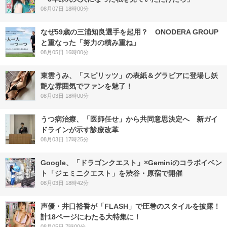
08月07日 18時00分
なぜ59歳の三浦知良選手を起用？ ONODERA GROUP
と重なった「努力の積み重ね」
08月05日 16時00分
東雲うみ、「スピリッツ」の表紙＆グラビアに登場し妖
艶な雰囲気でファンを魅了！
08月03日 18時00分
うつ病治療、「医師任せ」から共同意思決定へ 新ガイ
ドラインが示す診療改革
08月03日 17時25分
Google、「ドラゴンクエスト」×Geminiのコラボイベン
ト「ジェミニクエスト」を渋谷・原宿で開催
08月03日 18時42分
声優・井口裕香が「FLASH」で圧巻のスタイルを披露！
計18ページにわたる大特集に！
08月05日 7時00分