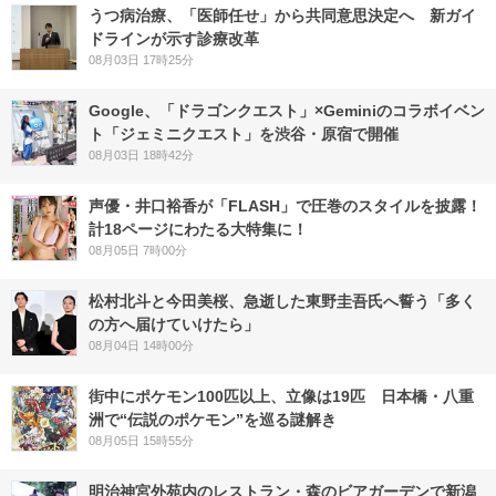
うつ病治療、「医師任せ」から共同意思決定へ 新ガイ
ドラインが示す診療改革
08月03日 17時25分
Google、「ドラゴンクエスト」×Geminiのコラボイベン
ト「ジェミニクエスト」を渋谷・原宿で開催
08月03日 18時42分
声優・井口裕香が「FLASH」で圧巻のスタイルを披露！
計18ページにわたる大特集に！
08月05日 7時00分
松村北斗と今田美桜、急逝した東野圭吾氏へ誓う「多く
の方へ届けていけたら」
08月04日 14時00分
街中にポケモン100匹以上、立像は19匹 日本橋・八重
洲で“伝説のポケモン”を巡る謎解き
08月05日 15時55分
明治神宮外苑内のレストラン・森のビアガーデンで新潟