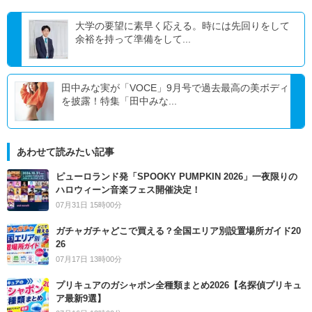
大学の要望に素早く応える。時には先回りをして
余裕を持って準備をして...
田中みな実が「VOCE」9月号で過去最高の美ボディ
を披露！特集「田中みな...
あわせて読みたい記事
ピューロランド発「SPOOKY PUMPKIN 2026」一夜限りの
ハロウィーン音楽フェス開催決定！
07月31日 15時00分
ガチャガチャどこで買える？全国エリア別設置場所ガイド20
26
07月17日 13時00分
プリキュアのガシャポン全種類まとめ2026【名探偵プリキュ
ア最新9選】