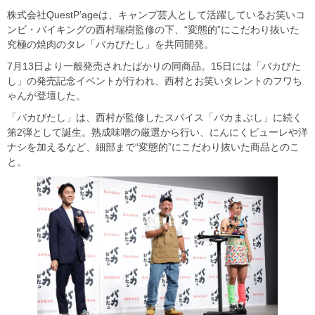
株式会社QuestP’ageは、キャンプ芸人として活躍しているお笑いコ
ンビ・バイキングの西村瑞樹監修の下、“変態的”にこだわり抜いた
究極の焼肉のタレ「バカびたし」を共同開発。
7月13日より一般発売されたばかりの同商品。15日には「バカびた
し」の発売記念イベントが行われ、西村とお笑いタレントのフワち
ゃんが登壇した。
「バカびたし」は、西村が監修したスパイス「バカまぶし」に続く
第2弾として誕生。熟成味噌の厳選から行い、にんにくピューレや洋
ナシを加えるなど、細部まで“変態的”にこだわり抜いた商品とのこ
と。