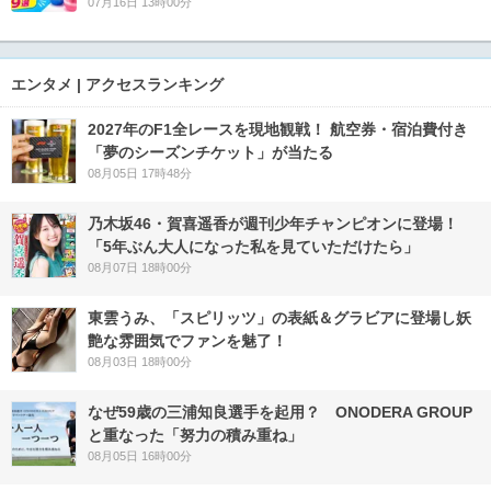
07月16日 13時00分
エンタメ | アクセスランキング
2027年のF1全レースを現地観戦！ 航空券・宿泊費付き
「夢のシーズンチケット」が当たる
08月05日 17時48分
乃木坂46・賀喜遥香が週刊少年チャンピオンに登場！
「5年ぶん大人になった私を見ていただけたら」
08月07日 18時00分
東雲うみ、「スピリッツ」の表紙＆グラビアに登場し妖
艶な雰囲気でファンを魅了！
08月03日 18時00分
なぜ59歳の三浦知良選手を起用？ ONODERA GROUP
と重なった「努力の積み重ね」
08月05日 16時00分