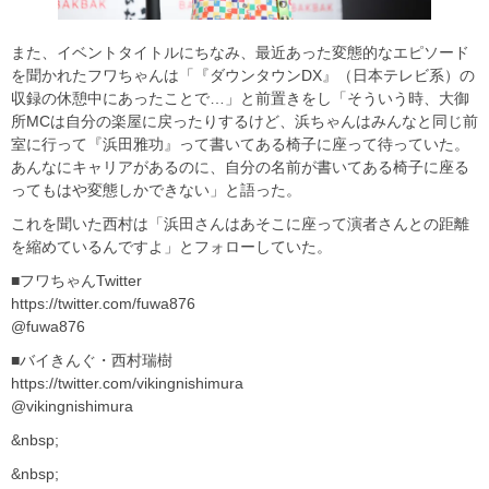
また、イベントタイトルにちなみ、最近あった変態的なエピソード
を聞かれたフワちゃんは「『ダウンタウンDX』（日本テレビ系）の
収録の休憩中にあったことで…」と前置きをし「そういう時、大御
所MCは自分の楽屋に戻ったりするけど、浜ちゃんはみんなと同じ前
室に行って『浜田雅功』って書いてある椅子に座って待っていた。
あんなにキャリアがあるのに、自分の名前が書いてある椅子に座る
ってもはや変態しかできない」と語った。
これを聞いた西村は「浜田さんはあそこに座って演者さんとの距離
を縮めているんですよ」とフォローしていた。
■フワちゃんTwitter
https://twitter.com/fuwa876
@fuwa876
■バイきんぐ・西村瑞樹
https://twitter.com/vikingnishimura
@vikingnishimura
&nbsp;
&nbsp;