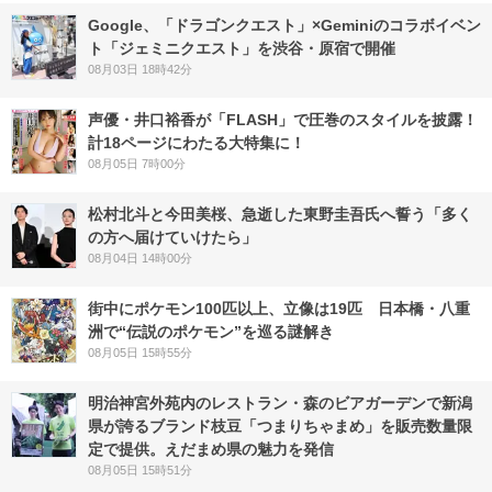
Google、「ドラゴンクエスト」×Geminiのコラボイベン
ト「ジェミニクエスト」を渋谷・原宿で開催
08月03日 18時42分
声優・井口裕香が「FLASH」で圧巻のスタイルを披露！
計18ページにわたる大特集に！
08月05日 7時00分
松村北斗と今田美桜、急逝した東野圭吾氏へ誓う「多く
の方へ届けていけたら」
08月04日 14時00分
街中にポケモン100匹以上、立像は19匹 日本橋・八重
洲で“伝説のポケモン”を巡る謎解き
08月05日 15時55分
明治神宮外苑内のレストラン・森のビアガーデンで新潟
県が誇るブランド枝豆「つまりちゃまめ」を販売数量限
定で提供。えだまめ県の魅力を発信
08月05日 15時51分