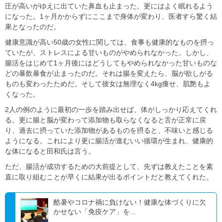
圧が高いがゆえに出ていた鼻血も止まった。更にはよく眠れるよう
になった。1ヶ月かからずにここまで身体が変わり、医者すら驚く結
果となったのだ。
健康意識が高い50歳の女性に関しては、食事も健康的なものを摂っ
ていたが、ストレスによる甘いものがやめられなかった。しかし、
腸活をはじめて1ヶ月後にはどうしてもやめられなかった甘いものな
どの暴飲暴食が止まったのだ。それは腸を変えたら、脳が欲しがる
ものも変わったためだ。そして彼女は無理なく4kg痩せ、肌艶もよ
くなった。
2人の例のように最初の一歩を踏み出せば、体がしっかり応えてくれ
る。更に腸と脳が変わって添加物も取らなくなると舌が正常に戻
り、過去に摂っていた添加物があるものを摂ると、不味いと感じる
ようになる。これにより更に腸活が進むいい循環が生まれ、健康的
な体になると田和氏は言う。
ただ、腸活が成功するための大前提として、先ずは教えたことを素
直に取り組むことが早くに結果が出るポイントだと教えてくれた。
酷暑やコロナ禍に負けない！健康な体づくりに欠
かせない「免疫ケア」を...