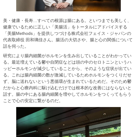
美・健康・長寿…すべての根源は腸にある。といつまでも美しく、
健康でいるために正しい「美腸活」をトータルにアドバイスする
「美腸Methods」を提供しつづける株式会社フェイス・ジャパンの
代表取締役 田和璃佳さん。腸活の大切さや、腸と心の関係について
話を伺った。
研究により腸内細菌がホルモンを生み出していることがわかってい
る。最近増えている鬱や自閉症などは頭の中のセロトニンというハ
ッピーホルモンが減少していることから、そのような症状が出てい
る。これは腸内細菌の数が激減しているためホルモンをつくりだせ
ず、脳に送れないという悪循環が生まれているためだ。そのため鬱
だからと心療内科に駆け込むだけでは根本的な改善にはならないと
話す。腸の中にある腸内細菌を増やしてホルモンをつくってもらう
ことで心の安定に繋がるのだ。