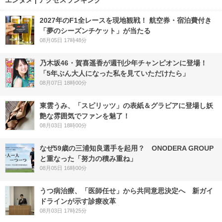
エンタメ | アクセスランキング
2027年のF1全レースを現地観戦！ 航空券・宿泊費付き
「夢のシーズンチケット」が当たる
08月05日 17時48分
乃木坂46・賀喜遥香が週刊少年チャンピオンに登場！
「5年ぶん大人になった私を見ていただけたら」
08月07日 18時00分
東雲うみ、「スピリッツ」の表紙＆グラビアに登場し妖
艶な雰囲気でファンを魅了！
08月03日 18時00分
なぜ59歳の三浦知良選手を起用？ ONODERA GROUP
と重なった「努力の積み重ね」
08月05日 16時00分
うつ病治療、「医師任せ」から共同意思決定へ 新ガイ
ドラインが示す診療改革
08月03日 17時25分