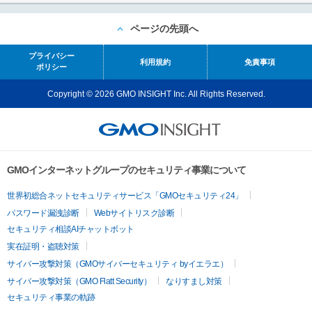
ページの先頭へ
プライバシー
利用規約
免責事項
ポリシー
Copyright © 2026 GMO INSIGHT Inc. All Rights Reserved.
GMOインターネットグループのセキュリティ事業について
世界初総合ネットセキュリティサービス「GMOセキュリティ24」
パスワード漏洩診断
Webサイトリスク診断
セキュリティ相談AIチャットボット
実在証明・盗聴対策
サイバー攻撃対策（GMOサイバーセキュリティ byイエラエ）
サイバー攻撃対策（GMO Flatt Security）
なりすまし対策
セキュリティ事業の軌跡