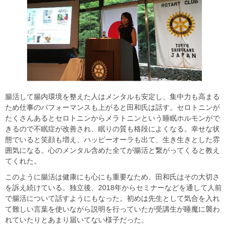
腸活して腸内環境を整えた人はメンタルも安定し、集中力も高まる
ため仕事のパフォーマンスも上がると田和氏は話す。セロトニンが
たくさんあるとセロトニンからメラトニンという睡眠ホルモンがで
きるので不眠症が改善され、眠りの質も格段によくなる。幸せな状
態でいると笑顔も増え、ハッピーオーラも出て、生き生きとした雰
囲気になる。心のメンタル含めた全てが腸活と繋がってくると教え
てくれた。
このように腸活は健康にも心にも重要なため、田和氏はその大切さ
を訴え続けている。独立後、2018年からセミナーなどを通して人前
で腸活について話すようにもなった。初めは先生として気合を入れ
て難しい言葉を使いながら説明を行っていたが受講生が睡魔に襲わ
れていたりとあまり届いてない様子だった。