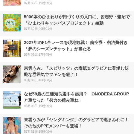
07月30日 19時00分
5000本のひまわりが街づくりの入口に。習志野・鷺沼で
「ひまわりキャンパスプロジェクト」始動
07月30日 20時01分
2027年のF1全レースを現地観戦！ 航空券・宿泊費付き
「夢のシーズンチケット」が当たる
08月05日 17時48分
東雲うみ、「スピリッツ」の表紙＆グラビアに登場し妖
艶な雰囲気でファンを魅了！
08月03日 18時00分
なぜ59歳の三浦知良選手を起用？ ONODERA GROUP
と重なった「努力の積み重ね」
08月05日 16時00分
東雲うみが「ヤングキング」のグラビアで泡まみれに！
その他のPPEメンバーも登場！
07月31日 19時00分