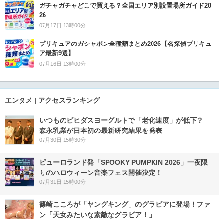
ガチャガチャどこで買える？全国エリア別設置場所ガイド20
26
07月17日 13時00分
プリキュアのガシャポン全種類まとめ2026【名探偵プリキュ
ア最新9選】
07月16日 13時00分
エンタメ | アクセスランキング
いつものビヒダスヨーグルトで「老化速度」が低下？
森永乳業が日本初の最新研究結果を発表
07月30日 15時30分
ピューロランド発「SPOOKY PUMPKIN 2026」一夜限
りのハロウィーン音楽フェス開催決定！
07月31日 15時00分
篠崎こころが「ヤングキング」のグラビアに登場！ファ
ン「天女みたいな素敵なグラビア！」