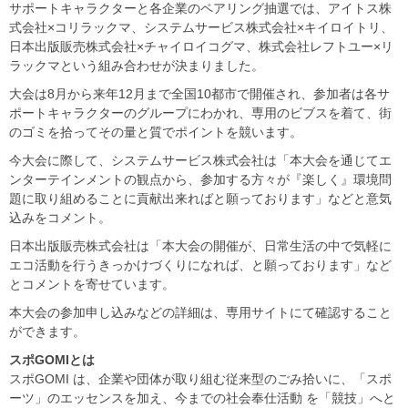
サポートキャラクターと各企業のペアリング抽選では、アイトス株
式会社×コリラックマ、システムサービス株式会社×キイロイトリ、
日本出版販売株式会社×チャイロイコグマ、株式会社レフトユー×リ
ラックマという組み合わせが決まりました。
大会は8月から来年12月まで全国10都市で開催され、参加者は各サ
ポートキャラクターのグループにわかれ、専用のビブスを着て、街
のゴミを拾ってその量と質でポイントを競います。
今大会に際して、システムサービス株式会社は「本大会を通じてエ
ンターテインメントの観点から、参加する方々が『楽しく』環境問
題に取り組めることに貢献出来ればと願っております」などと意気
込みをコメント。
日本出版販売株式会社は「本大会の開催が、日常生活の中で気軽に
エコ活動を行うきっかけづくりになれば、と願っております」など
とコメントを寄せています。
本大会の参加申し込みなどの詳細は、専用サイトにて確認すること
ができます。
スポGOMIとは
スポGOMI は、企業や団体が取り組む従来型のごみ拾いに、「スポ
ーツ」のエッセンスを加え、今までの社会奉仕活動 を「競技」へと