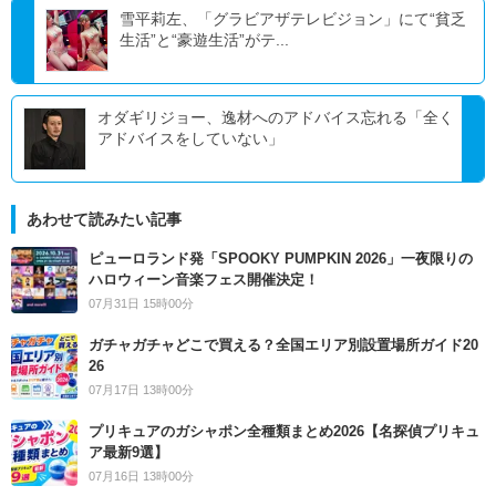
雪平莉左、「グラビアザテレビジョン」にて“貧乏
生活”と“豪遊生活”がテ...
オダギリジョー、逸材へのアドバイス忘れる「全く
アドバイスをしていない」
あわせて読みたい記事
ピューロランド発「SPOOKY PUMPKIN 2026」一夜限りの
ハロウィーン音楽フェス開催決定！
07月31日 15時00分
ガチャガチャどこで買える？全国エリア別設置場所ガイド20
26
07月17日 13時00分
プリキュアのガシャポン全種類まとめ2026【名探偵プリキュ
ア最新9選】
07月16日 13時00分