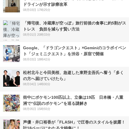
ドラインが示す診療改革
08月03日 17時25分
「帰宅後、冷蔵庫が空っぽ」旅行前後の食事に約5割がス
トレス 負担を減らす賢い方法
08月01日 20時33分
Google、「ドラゴンクエスト」×Geminiのコラボイベン
ト「ジェミニクエスト」を渋谷・原宿で開催
08月03日 18時42分
松村北斗と今田美桜、急逝した東野圭吾氏へ誓う「多く
の方へ届けていけたら」
08月04日 14時00分
街中にポケモン100匹以上、立像は19匹 日本橋・八重
洲で“伝説のポケモン”を巡る謎解き
08月05日 15時55分
声優・井口裕香が「FLASH」で圧巻のスタイルを披露！
計18ページにわたる大特集に！