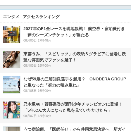
エンタメ | アクセスランキング
2027年のF1全レースを現地観戦！ 航空券・宿泊費付き
「夢のシーズンチケット」が当たる
08月05日 17時48分
東雲うみ、「スピリッツ」の表紙＆グラビアに登場し妖
艶な雰囲気でファンを魅了！
08月03日 18時00分
なぜ59歳の三浦知良選手を起用？ ONODERA GROUP
と重なった「努力の積み重ね」
08月05日 16時00分
乃木坂46・賀喜遥香が週刊少年チャンピオンに登場！
「5年ぶん大人になった私を見ていただけたら」
08月07日 18時00分
うつ病治療、「医師任せ」から共同意思決定へ 新ガイ