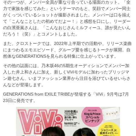
その一つが、メンバー全員が重なり合っている場面のカット。「全
力で家族を感じてみた」というテーマのもと、笑顔でメンバー同士
がくっついているショットが撮影されました。メンバーは口を揃え
て「こんなことしたの初めてだよー！」と感想を口にし、リーダー
の白濱亜嵐さんは、「こんなおじさんミルフィーユ、誰が見たいん
だろう！（笑）」とコメントしました。
また、クロストークでは、2022年上半期での活動や、リリース楽曲
にまつわるエモエピソード、グループ愛を感じるトークが展開。自
然体なGENERATIONSを見られる特集に仕上がっています。
その他の誌面には、乃木坂46の5期生オーディションでメンバー加
入した井上和さんに加え、新しくViViモデルに加わったブリッジマ
ン遊七さん、いまファッション業界から注目を浴びているせいらさ
んなどが登場します。
GENERATIONS from EXILE TRIBEが登場する「ViVi」9月号は7月
23日に発売です。