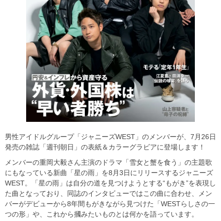
男性アイドルグループ「ジャニーズWEST」のメンバーが、7月26日
発売の雑誌「週刊朝日」の表紙＆カラーグラビアに登場します！
メンバーの重岡大毅さん主演のドラマ「雪女と蟹を食う」の主題歌
にもなっている新曲「星の雨」を8月3日にリリースするジャニーズ
WEST。「星の雨」は自分の道を見つけようとする“もがき”を表現し
た曲となっており、同誌のインタビューではこの曲に合わせ、メン
バーがデビューから8年間もがきながら見つけた「WESTらしさの一
つの形」や、これから摑みたいものとは何かを語っています。