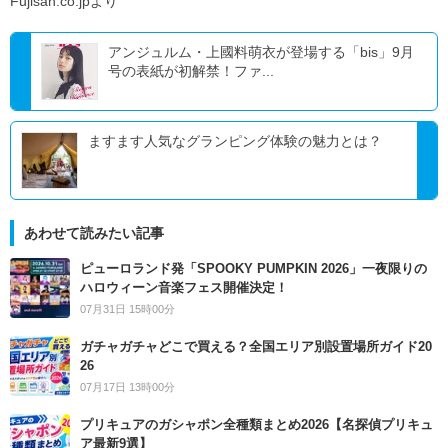
Fujisan.co.jpより
アンジュルム・上國料萌衣が登場する「bis」9月
号の表紙が初解禁！ファ...
ますます人気なグランピング体験の魅力とは？
あわせて読みたい記事
ピューロランド発「SPOOKY PUMPKIN 2026」一夜限りの
ハロウィーン音楽フェス開催決定！
07月31日 15時00分
ガチャガチャどこで買える？全国エリア別設置場所ガイド20
26
07月17日 13時00分
プリキュアのガシャポン全種類まとめ2026【名探偵プリキュ
ア最新9選】