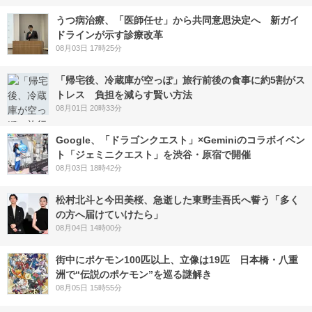
うつ病治療、「医師任せ」から共同意思決定へ 新ガイ
ドラインが示す診療改革
08月03日 17時25分
「帰宅後、冷蔵庫が空っぽ」旅行前後の食事に約5割がス
トレス 負担を減らす賢い方法
08月01日 20時33分
Google、「ドラゴンクエスト」×Geminiのコラボイベン
ト「ジェミニクエスト」を渋谷・原宿で開催
08月03日 18時42分
松村北斗と今田美桜、急逝した東野圭吾氏へ誓う「多く
の方へ届けていけたら」
08月04日 14時00分
街中にポケモン100匹以上、立像は19匹 日本橋・八重
洲で“伝説のポケモン”を巡る謎解き
08月05日 15時55分