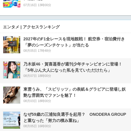
07月16日 13時00分
エンタメ | アクセスランキング
2027年のF1全レースを現地観戦！ 航空券・宿泊費付き
「夢のシーズンチケット」が当たる
08月05日 17時48分
乃木坂46・賀喜遥香が週刊少年チャンピオンに登場！
「5年ぶん大人になった私を見ていただけたら」
08月07日 18時00分
東雲うみ、「スピリッツ」の表紙＆グラビアに登場し妖
艶な雰囲気でファンを魅了！
08月03日 18時00分
なぜ59歳の三浦知良選手を起用？ ONODERA GROUP
と重なった「努力の積み重ね」
08月05日 16時00分