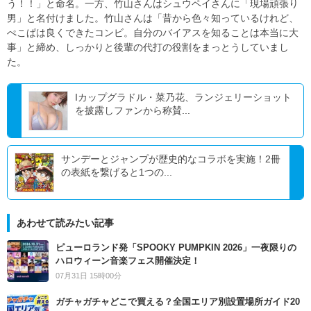
う！！」と命名。一方、竹山さんはシュウペイさんに「現場頑張り
男」と名付けました。竹山さんは「昔から色々知っているけれど、
ぺこぱは良くできたコンビ。自分のバイアスを知ることは本当に大
事」と締め、しっかりと後輩の代打の役割をまっとうしていまし
た。
Iカップグラドル・菜乃花、ランジェリーショット
を披露しファンから称賛...
サンデーとジャンプが歴史的なコラボを実施！2冊
の表紙を繋げると1つの...
あわせて読みたい記事
ピューロランド発「SPOOKY PUMPKIN 2026」一夜限りの
ハロウィーン音楽フェス開催決定！
07月31日 15時00分
ガチャガチャどこで買える？全国エリア別設置場所ガイド20