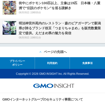
街中にポケモン100匹以上、立像は19匹 日本橋・八重
洲で“伝説のポケモン”を巡る謎解き
08月05日 15時55分
明治神宮外苑内のレストラン・森のビアガーデンで新潟
県が誇るブランド枝豆「つまりちゃまめ」を販売数量限
定で提供。えだまめ県の魅力を発信
08月05日 15時51分
ページの先頭へ
プライバシー
利用規約
免責事項
ポリシー
Copyright © 2026 GMO INSIGHT Inc. All Rights Reserved.
GMOインターネットグループのセキュリティ事業について