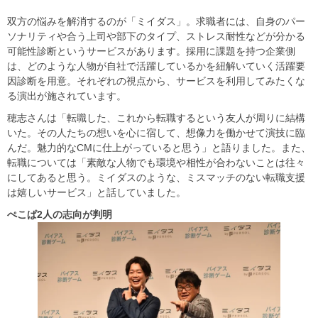
双方の悩みを解消するのが「ミイダス」。求職者には、自身のパー
ソナリティや合う上司や部下のタイプ、ストレス耐性などが分かる
可能性診断というサービスがあります。採用に課題を持つ企業側
は、どのような人物が自社で活躍しているかを紐解いていく活躍要
因診断を用意。それぞれの視点から、サービスを利用してみたくな
る演出が施されています。
穂志さんは「転職した、これから転職するという友人が周りに結構
いた。その人たちの想いを心に宿して、想像力を働かせて演技に臨
んだ。魅力的なCMに仕上がっていると思う」と語りました。また、
転職については「素敵な人物でも環境や相性が合わないことは往々
にしてあると思う。ミイダスのような、ミスマッチのない転職支援
は嬉しいサービス」と話していました。
ぺこぱ2人の志向が判明