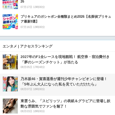
26
07月17日 13時00分
プリキュアのガシャポン全種類まとめ2026【名探偵プリキュ
ア最新9選】
07月16日 13時00分
エンタメ | アクセスランキング
2027年のF1全レースを現地観戦！ 航空券・宿泊費付き
「夢のシーズンチケット」が当たる
08月05日 17時48分
乃木坂46・賀喜遥香が週刊少年チャンピオンに登場！
「5年ぶん大人になった私を見ていただけたら」
08月07日 18時00分
東雲うみ、「スピリッツ」の表紙＆グラビアに登場し妖
艶な雰囲気でファンを魅了！
08月03日 18時00分