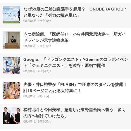
なぜ59歳の三浦知良選手を起用？ ONODERA GROUP
と重なった「努力の積み重ね」
08月05日 16時00分
うつ病治療、「医師任せ」から共同意思決定へ 新ガイ
ドラインが示す診療改革
08月03日 17時25分
Google、「ドラゴンクエスト」×Geminiのコラボイベン
ト「ジェミニクエスト」を渋谷・原宿で開催
08月03日 18時42分
声優・井口裕香が「FLASH」で圧巻のスタイルを披露！
計18ページにわたる大特集に！
08月05日 7時00分
松村北斗と今田美桜、急逝した東野圭吾氏へ誓う「多く
の方へ届けていけたら」
08月04日 14時00分