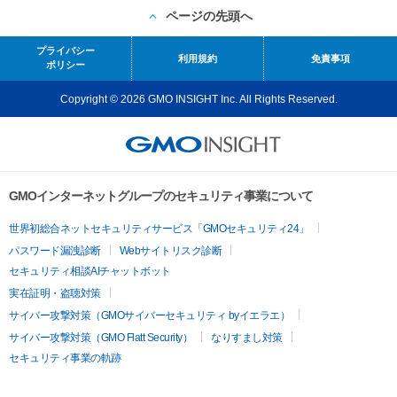
ページの先頭へ
プライバシー
利用規約
免責事項
ポリシー
Copyright © 2026 GMO INSIGHT Inc. All Rights Reserved.
GMOインターネットグループのセキュリティ事業について
世界初総合ネットセキュリティサービス「GMOセキュリティ24」
パスワード漏洩診断
Webサイトリスク診断
セキュリティ相談AIチャットボット
実在証明・盗聴対策
サイバー攻撃対策（GMOサイバーセキュリティ byイエラエ）
サイバー攻撃対策（GMO Flatt Security）
なりすまし対策
セキュリティ事業の軌跡