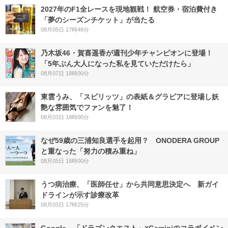
2027年のF1全レースを現地観戦！ 航空券・宿泊費付き
「夢のシーズンチケット」が当たる
08月05日 17時48分
乃木坂46・賀喜遥香が週刊少年チャンピオンに登場！
「5年ぶん大人になった私を見ていただけたら」
08月07日 18時00分
東雲うみ、「スピリッツ」の表紙＆グラビアに登場し妖
艶な雰囲気でファンを魅了！
08月03日 18時00分
なぜ59歳の三浦知良選手を起用？ ONODERA GROUP
と重なった「努力の積み重ね」
08月05日 16時00分
うつ病治療、「医師任せ」から共同意思決定へ 新ガイ
ドラインが示す診療改革
08月03日 17時25分