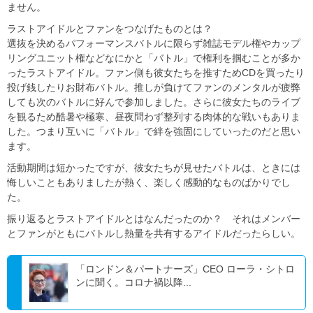
ません。
ラストアイドルとファンをつなげたものとは？
選抜を決めるパフォーマンスバトルに限らず雑誌モデル権やカップ
リングユニット権などなにかと「バトル」で権利を掴むことが多か
ったラストアイドル。ファン側も彼女たちを推すためCDを買ったり
投げ銭したりお財布バトル。推しが負けてファンのメンタルが疲弊
しても次のバトルに好んで参加しました。さらに彼女たちのライブ
を観るため酷暑や極寒、昼夜問わず整列する肉体的な戦いもありま
した。つまり互いに「バトル」で絆を強固にしていったのだと思い
ます。
活動期間は短かったですが、彼女たちが見せたバトルは、ときには
悔しいこともありましたが熱く、楽しく感動的なものばかりでし
た。
振り返るとラストアイドルとはなんだったのか？ それはメンバー
とファンがともにバトルし熱量を共有するアイドルだったらしい。
「ロンドン＆パートナーズ」CEO ローラ・シトロ
ンに聞く。コロナ禍以降...