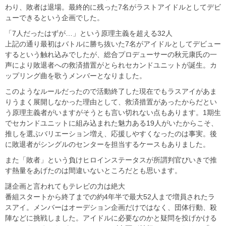
わり、敗者は退場。最終的に残った7名がラストアイドルとしてデビ
ューできるという企画でした。
「7人だったはずが…」という原理主義を超える32人
上記の通り最初はバトルに勝ち抜いた7名がアイドルとしてデビュー
するという触れ込みでしたが、総合プロデューサーの秋元康氏の一
声により敗退者への救済措置がとられセカンドユニットが誕生。カ
ップリング曲を歌うメンバーとなりました。
このようなルールだったので活動終了した現在でもラスアイがあま
りうまく展開しなかった理由として、救済措置があったからだとい
う原理主義者がいますがそうとも言い切れない点もあります。1期生
でセカンドユニットに組み込まれた魅力ある19人がいたからこそ、
推しを選ぶバリエーション増え、応援しやすくなったのは事実。後
に敗退者がシングルのセンターを担当するケースもありました。
また「敗者」という負けヒロインステータスが所謂判官びいきで推
す熱量をあげたのは間違いないところだとも思います。
謎企画と言われてもテレビの力は絶大
番組スタートから終了までの約4年半で最大52人まで増員されたラ
スアイ。メンバーはオーデション企画だけではなく、団体行動、殺
陣などに挑戦しました。アイドルに必要なのかと疑問を投げかける