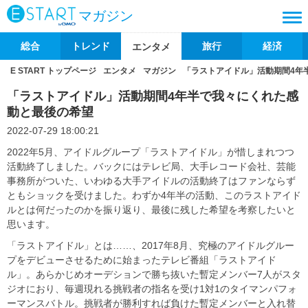
マガジン
総合
トレンド
旅行
経済
エンタメ
E START トップページ
エンタメ
マガジン
「ラストアイドル」活動期間4年
「ラストアイドル」活動期間4年半で我々にくれた感
動と最後の希望
2022-07-29 18:00:21
2022年5月、アイドルグループ「ラストアイドル」が惜しまれつつ
活動終了しました。バックにはテレビ局、大手レコード会社、芸能
事務所がついた、いわゆる大手アイドルの活動終了はファンならず
ともショックを受けました。わずか4年半の活動、このラストアイド
ルとは何だったのかを振り返り、最後に残した希望を考察したいと
思います。
「ラストアイドル」とは……、2017年8月、究極のアイドルグルー
プをデビューさせるために始まったテレビ番組「ラストアイド
ル」。あらかじめオーデションで勝ち抜いた暫定メンバー7人がスタ
ジオにおり、毎週現れる挑戦者の指名を受け1対1のタイマンパフォ
ーマンスバトル。挑戦者が勝利すれば負けた暫定メンバーと入れ替