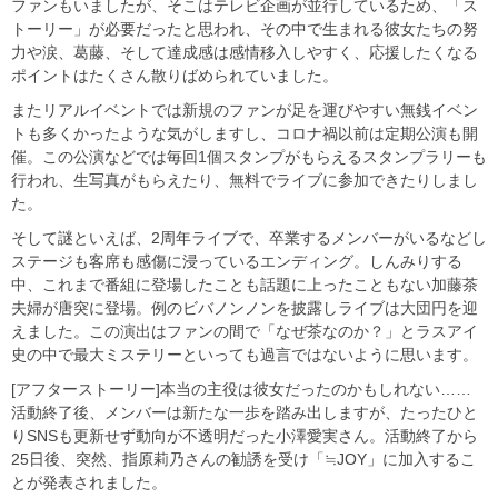
ファンもいましたが、そこはテレビ企画が並行しているため、「ス
トーリー」が必要だったと思われ、その中で生まれる彼女たちの努
力や涙、葛藤、そして達成感は感情移入しやすく、応援したくなる
ポイントはたくさん散りばめられていました。
またリアルイベントでは新規のファンが足を運びやすい無銭イベン
トも多くかったような気がしますし、コロナ禍以前は定期公演も開
催。この公演などでは毎回1個スタンプがもらえるスタンプラリーも
行われ、生写真がもらえたり、無料でライブに参加できたりしまし
た。
そして謎といえば、2周年ライブで、卒業するメンバーがいるなどし
ステージも客席も感傷に浸っているエンディング。しんみりする
中、これまで番組に登場したことも話題に上ったこともない加藤茶
夫婦が唐突に登場。例のビバノンノンを披露しライブは大団円を迎
えました。この演出はファンの間で「なぜ茶なのか？」とラスアイ
史の中で最大ミステリーといっても過言ではないように思います。
[アフターストーリー]本当の主役は彼女だったのかもしれない……
活動終了後、メンバーは新たな一歩を踏み出しますが、たったひと
りSNSも更新せず動向が不透明だった小澤愛実さん。活動終了から
25日後、突然、指原莉乃さんの勧誘を受け「≒JOY」に加入するこ
とが発表されました。