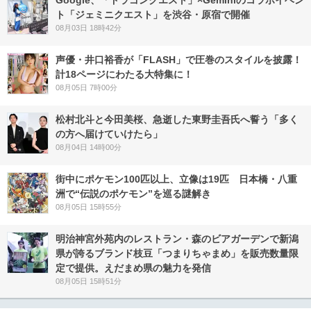
Google、「ドラゴンクエスト」×Geminiのコラボイベン
ト「ジェミニクエスト」を渋谷・原宿で開催
08月03日 18時42分
声優・井口裕香が「FLASH」で圧巻のスタイルを披露！
計18ページにわたる大特集に！
08月05日 7時00分
松村北斗と今田美桜、急逝した東野圭吾氏へ誓う「多く
の方へ届けていけたら」
08月04日 14時00分
街中にポケモン100匹以上、立像は19匹 日本橋・八重
洲で“伝説のポケモン”を巡る謎解き
08月05日 15時55分
明治神宮外苑内のレストラン・森のビアガーデンで新潟
県が誇るブランド枝豆「つまりちゃまめ」を販売数量限
定で提供。えだまめ県の魅力を発信
08月05日 15時51分