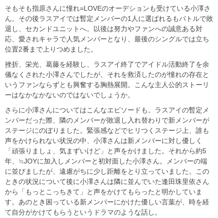
そもそも指原さんに憧れ=LOVEのオーデションも受けている小澤さ
ん。その後ラスアイでは暫定メンバーの1人に選ばれるもバトルで敗
退し、セカンドユニットへ。以後は努力やファンへの誠意ある対
応、愛されキャラで人気メンバーとなり、最後のシングルでは立ち
位置2番まで上りつめました。
挫折、栄光、葛藤を経験し、ラスアイ終了でアイドル活動終了を余
儀なくされた小澤さんでしたが、それを救済したのが憧れの存在と
いうファンならずとも興奮する胸熱展開。こんな主人公的ストーリ
ーはなかなかないのではないでしょうか。
さらに小澤さんについてはこんなエピソードも。ラスアイの暫定メ
ンバーだった際、隣のメンバーが敗退し入れ替わりで新メンバーが
ステージにのぼりました。緊張感などでヒリつくステージ上、誰も
声をかけられない状況の中、小澤さんは新メンバーに対し優しく
「頑張りましょ、気まずいけど」と声をかけました。それから約5
年、≒JOYに加入しメンバーと初対面した小澤さん。メンバーの端
に並びましたが、遠慮がちに少し距離をとり立っていました。この
ときの状況について後に小澤さんは隣に並んでいた逢田珠里依さん
から「もっとこっちきて」と声をかけてもらったと明かしていま
す。あのとき困っている新メンバーにかけた優しい言葉が、時を経
て自分がかけてもらうというドラマのような話し。