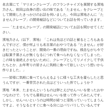
名古屋にて「マリオンクレープ」のフランチャイズを展開する濱地
力さん。前回は自身の思い出の味である「たません」をクレープと
して開発したきっかけのお話を伺いました。今回は濱地さんに「た
ませんクレープ」の開発秘話などについてお話を伺っていきます。
――「たませんクレープ」の開発秘話についてお話を聞かせてくだ
さい。
濱地力さん（以下、濱地）「これは先ほどの話と被るところもある
んですけど、僕が何よりも名古屋のおやつである『たません』が好
きだったということが、開発の一番の理由ですね。残念ながら今で
は駄菓子屋さんが無くなるにつれて食べられなくなってしまった。
この味を途絶えさせないために、クレープとしてリメイクして子供
たちとか、お年寄りの皆さんに気軽に食べて欲しいという想いから
作りました。」
――皆様に気軽に食べてもらえるように様々な工夫を凝らしたと思
うんですが、一番苦労された点はどういった所でしょうか？
濱地「本来、たませんというものは卵とえびせんべいを使ったおや
つなわけで、うちでも最初はせんべいを使って作ってみたんです。
しかし、せんべいというのは時間が経つと湿気っていってしまうん
ですよ。そうなるとすぐに食べる分にはパリパリしているんです