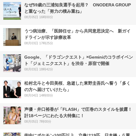
なぜ59歳の三浦知良選手を起用？ ONODERA GROUP
と重なった「努力の積み重ね」
08月05日 16時00分
うつ病治療、「医師任せ」から共同意思決定へ 新ガイ
ドラインが示す診療改革
08月03日 17時25分
Google、「ドラゴンクエスト」×Geminiのコラボイベン
ト「ジェミニクエスト」を渋谷・原宿で開催
08月03日 18時42分
松村北斗と今田美桜、急逝した東野圭吾氏へ誓う「多く
の方へ届けていけたら」
08月04日 14時00分
声優・井口裕香が「FLASH」で圧巻のスタイルを披露！
計18ページにわたる大特集に！
08月05日 7時00分
街中にポケモン100匹以上、立像は19匹 日本橋・八重