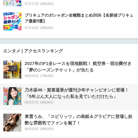
07月17日 13時00分
プリキュアのガシャポン全種類まとめ2026【名探偵プリキュ
ア最新9選】
07月16日 13時00分
エンタメ | アクセスランキング
2027年のF1全レースを現地観戦！ 航空券・宿泊費付き
「夢のシーズンチケット」が当たる
08月05日 17時48分
乃木坂46・賀喜遥香が週刊少年チャンピオンに登場！
「5年ぶん大人になった私を見ていただけたら」
08月07日 18時00分
東雲うみ、「スピリッツ」の表紙＆グラビアに登場し妖
艶な雰囲気でファンを魅了！
08月03日 18時00分