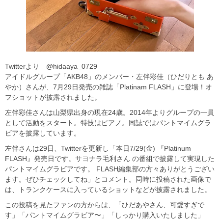
Twitterより @hidaaya_0729
アイドルグループ「AKB48」のメンバー・左伴彩佳（ひだりとも あ
やか）さんが、7月29日発売の雑誌「Platinam FLASH」に登場！オ
フショットが披露されました。
左伴彩佳さんは山梨県出身の現在24歳。2014年よりグループの一員
として活動をスタート。特技はピアノ。同誌ではパントマイムグラ
ビアを披露しています。
左伴さんは29日、Twitterを更新し「本日7/29(金) 『Platinum
FLASH』発売日です。サヨナラ毛利さん の番組で披露して実現した
パントマイムグラビアです。 FLASH編集部の方々ありがとうござい
ます。ぜひチェックしてね」とコメント。同時に投稿された画像で
は、トランクケースに入っているショットなどが披露されました。
この投稿を見たファンの方からは、「ひだあやさん、可愛すぎで
す」「パントマイムグラビア〜」「しっかり購入いたしました」