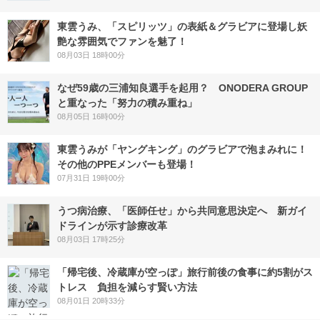
東雲うみ、「スピリッツ」の表紙＆グラビアに登場し妖
艶な雰囲気でファンを魅了！
08月03日 18時00分
なぜ59歳の三浦知良選手を起用？ ONODERA GROUP
と重なった「努力の積み重ね」
08月05日 16時00分
東雲うみが「ヤングキング」のグラビアで泡まみれに！
その他のPPEメンバーも登場！
07月31日 19時00分
うつ病治療、「医師任せ」から共同意思決定へ 新ガイ
ドラインが示す診療改革
08月03日 17時25分
「帰宅後、冷蔵庫が空っぽ」旅行前後の食事に約5割がス
トレス 負担を減らす賢い方法
08月01日 20時33分