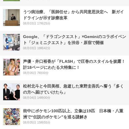
うつ病治療、「医師任せ」から共同意思決定へ 新ガイ
ドラインが示す診療改革
08月03日 17時25分
Google、「ドラゴンクエスト」×Geminiのコラボイベン
ト「ジェミニクエスト」を渋谷・原宿で開催
08月03日 18時42分
声優・井口裕香が「FLASH」で圧巻のスタイルを披露！
計18ページにわたる大特集に！
08月05日 7時00分
松村北斗と今田美桜、急逝した東野圭吾氏へ誓う「多く
の方へ届けていけたら」
08月04日 14時00分
街中にポケモン100匹以上、立像は19匹 日本橋・八重
洲で“伝説のポケモン”を巡る謎解き
08月05日 15時55分