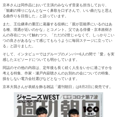
京本さんは同作品において主演のみならず音楽も担当しており、
「観劇の帰りになんとなーく鼻歌を口ずさんで、いい曲だなと思え
る曲作りを目指した」と語っています。
また、王位継承の重圧に葛藤する役柄に「親が芸能界にいるのはあ
る種、境遇が近いのかな」とコメント。父である俳優・京本政樹さ
んの存在について触れつつ、「ただの2世じゃなくて、しっかりこい
つの良さがあるなって感じてもらうように毎回ステージに立ってい
る」と語りました。
そして、インタビューではグループのメンバー6人の間で「愛」を実
感したエピソードについても明かしています。
同誌のその他の内容は、定年後も長く続く人生をいかに過ごすかを
考える特集、作家・瀬戸内寂聴さんのお別れの会についての特集、
損をしない電力会社選びなどとなっています。
京本大我さんが表紙を飾る雑誌「週刊朝日」は8月2日に発売です。