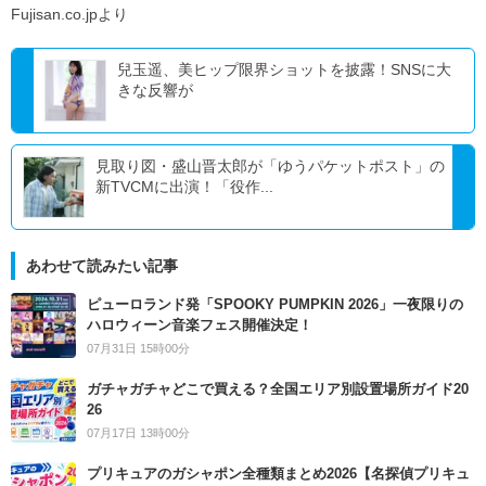
Fujisan.co.jpより
兒玉遥、美ヒップ限界ショットを披露！SNSに大
きな反響が
見取り図・盛山晋太郎が「ゆうパケットポスト」の
新TVCMに出演！「役作...
あわせて読みたい記事
ピューロランド発「SPOOKY PUMPKIN 2026」一夜限りの
ハロウィーン音楽フェス開催決定！
07月31日 15時00分
ガチャガチャどこで買える？全国エリア別設置場所ガイド20
26
07月17日 13時00分
プリキュアのガシャポン全種類まとめ2026【名探偵プリキュ