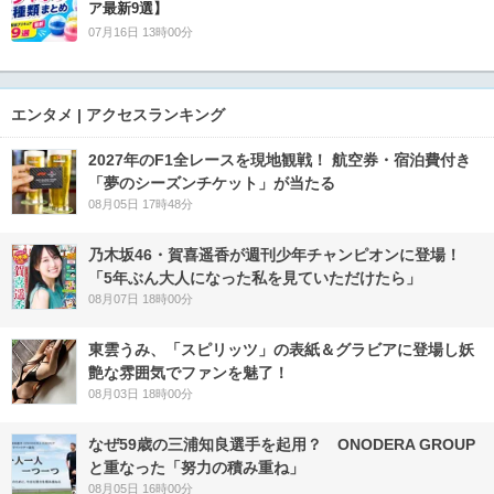
ア最新9選】
07月16日 13時00分
エンタメ | アクセスランキング
2027年のF1全レースを現地観戦！ 航空券・宿泊費付き
「夢のシーズンチケット」が当たる
08月05日 17時48分
乃木坂46・賀喜遥香が週刊少年チャンピオンに登場！
「5年ぶん大人になった私を見ていただけたら」
08月07日 18時00分
東雲うみ、「スピリッツ」の表紙＆グラビアに登場し妖
艶な雰囲気でファンを魅了！
08月03日 18時00分
なぜ59歳の三浦知良選手を起用？ ONODERA GROUP
と重なった「努力の積み重ね」
08月05日 16時00分