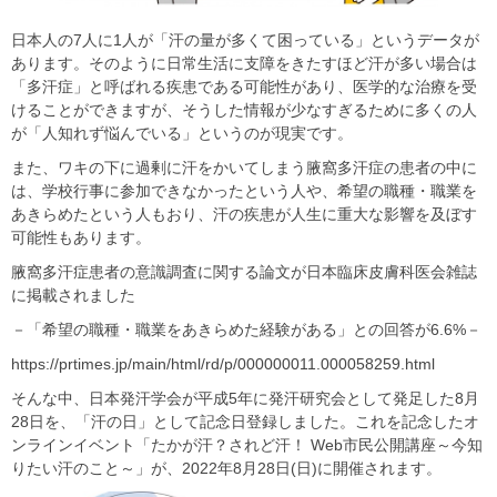
日本人の7人に1人が「汗の量が多くて困っている」というデータが
あります。そのように日常生活に支障をきたすほど汗が多い場合は
「多汗症」と呼ばれる疾患である可能性があり、医学的な治療を受
けることができますが、そうした情報が少なすぎるために多くの人
が「人知れず悩んでいる」というのが現実です。
また、ワキの下に過剰に汗をかいてしまう腋窩多汗症の患者の中に
は、学校行事に参加できなかったという人や、希望の職種・職業を
あきらめたという人もおり、汗の疾患が人生に重大な影響を及ぼす
可能性もあります。
腋窩多汗症患者の意識調査に関する論文が日本臨床皮膚科医会雑誌
に掲載されました
－「希望の職種・職業をあきらめた経験がある」との回答が6.6%－
https://prtimes.jp/main/html/rd/p/000000011.000058259.html
そんな中、日本発汗学会が平成5年に発汗研究会として発足した8月
28日を、「汗の日」として記念日登録しました。これを記念したオ
ンラインイベント「たかが汗？されど汗！ Web市民公開講座～今知
りたい汗のこと～」が、2022年8月28日(日)に開催されます。