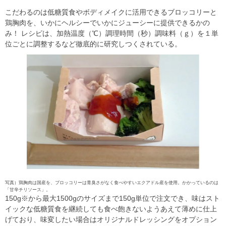
こだわるのは低糖質食やボディメイクに活用できるブロッコリーと
鶏胸肉を、いかにヘルシーでいかにジューシーに提供できるかの
み！ レシピは、加熱温度（℃）調理時間（秒）調味料（ｇ）を１単
位ごとに調整するなど徹底的に研究しつくされている。
写真）鶏胸肉は国産を、ブロッコリーは青臭さがなく食べやすいエクアドル産を使用。かかっているのは
「甘辛チリソース」。
150g※から最大1500gのサイズまで150g単位で注文でき、味はスト
イックな低糖質食を継続しても食べ飽きないようあえて薄めに仕上
げており、味変したい場合はオリジナルドレッシングをオプション