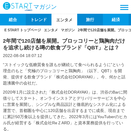
マガジン
総合
トレンド
旅行
経済
エンタメ
E START トップページ
エンタメ
マガジン
2年間で120店舗を展開。ブロッ
2年間で120店舗を展開。ブロッコリーと鶏胸肉だけ
を追求し続ける噂の飲食ブランド「QBT」とは？
2022-08-04 18:07:12
“ストイックな低糖質食を誰もが継続して食べられるように”という
理念のもと「究極のブロッコリーと鶏胸肉」（以下、QBT）を開
発、提供する飲食ブランド「株式会社DORAYAKI」。今、何かと話
題沸騰中の会社だ。
2020年1月に設立された「株式会社DORAYAKI」は、渋谷のBarに間
借りしてスタート。オンラインストアとデリバリーサービスを中心
に営業を展開し、シンプルな商品設計と徹底的なシステム化による
運営で、首都圏を中心に120店舗を出店するまでに成長、現在まで
に累計50万食以上を提供してきた。2022年3月にはYouTuberのヒカ
ル氏が経営する「株式会社ReＺARD」と資本業務提供を行ってい
る。