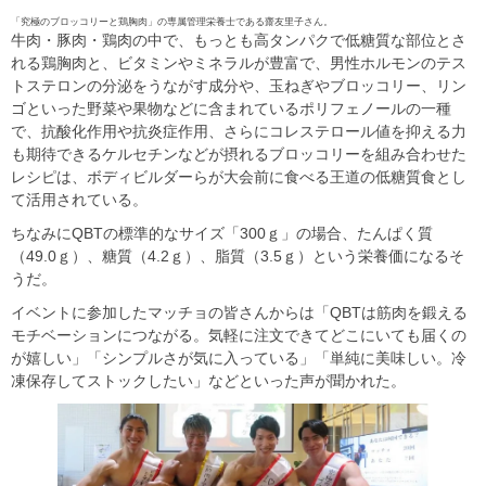
「究極のブロッコリーと鶏胸肉」の専属管理栄養士である齋友里子さん。
牛肉・豚肉・鶏肉の中で、もっとも高タンパクで低糖質な部位とさ
れる鶏胸肉と、ビタミンやミネラルが豊富で、男性ホルモンのテス
トステロンの分泌をうながす成分や、玉ねぎやブロッコリー、リン
ゴといった野菜や果物などに含まれているポリフェノールの一種
で、抗酸化作用や抗炎症作用、さらにコレステロール値を抑える力
も期待できるケルセチンなどが摂れるブロッコリーを組み合わせた
レシピは、ボディビルダーらが大会前に食べる王道の低糖質食とし
て活用されている。
ちなみにQBTの標準的なサイズ「300ｇ」の場合、たんぱく質
（49.0ｇ）、糖質（4.2ｇ）、脂質（3.5ｇ）という栄養価になるそ
うだ。
イベントに参加したマッチョの皆さんからは「QBTは筋肉を鍛える
モチベーションにつながる。気軽に注文できてどこにいても届くの
が嬉しい」「シンプルさが気に入っている」「単純に美味しい。冷
凍保存してストックしたい」などといった声が聞かれた。