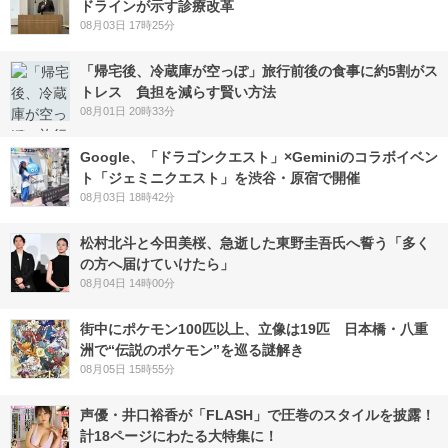
ドラインが示す診療改革
08月03日 17時25分
「帰宅後、冷蔵庫が空っぽ」旅行前後の食事に約5割がス
トレス 負担を減らす賢い方法
08月01日 20時33分
Google、「ドラゴンクエスト」×Geminiのコラボイベン
ト「ジェミニクエスト」を渋谷・原宿で開催
08月03日 18時42分
松村北斗と今田美桜、急逝した東野圭吾氏へ誓う「多く
の方へ届けていけたら」
08月04日 14時00分
街中にポケモン100匹以上、立像は19匹 日本橋・八重
洲で“伝説のポケモン”を巡る謎解き
08月05日 15時55分
声優・井口裕香が「FLASH」で圧巻のスタイルを披露！
計18ページにわたる大特集に！