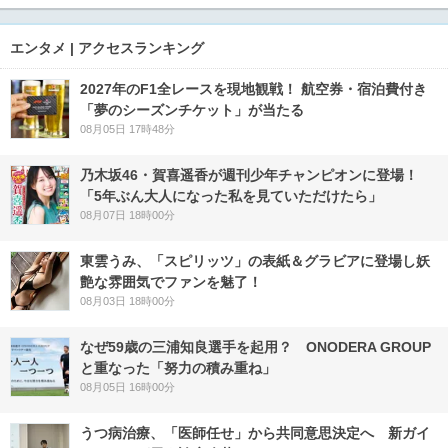
エンタメ | アクセスランキング
2027年のF1全レースを現地観戦！ 航空券・宿泊費付き
「夢のシーズンチケット」が当たる
08月05日 17時48分
乃木坂46・賀喜遥香が週刊少年チャンピオンに登場！
「5年ぶん大人になった私を見ていただけたら」
08月07日 18時00分
東雲うみ、「スピリッツ」の表紙＆グラビアに登場し妖
艶な雰囲気でファンを魅了！
08月03日 18時00分
なぜ59歳の三浦知良選手を起用？ ONODERA GROUP
と重なった「努力の積み重ね」
08月05日 16時00分
うつ病治療、「医師任せ」から共同意思決定へ 新ガイ