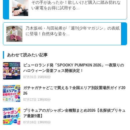
その手があったか！欲しいけど購入に踏み切れな
い家電をお得に試用する...
乃木坂46・与田祐希が「週刊少年マガジン」の表紙
に登場！自然体な姿を...
あわせて読みたい記事
ピューロランド発「SPOOKY PUMPKIN 2026」一夜限りの
ハロウィーン音楽フェス開催決定！
07月31日 15時00分
ガチャガチャどこで買える？全国エリア別設置場所ガイド20
26
07月17日 13時00分
プリキュアのガシャポン全種類まとめ2026【名探偵プリキュ
ア最新9選】
07月16日 13時00分