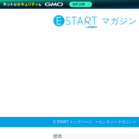
無料診断
マガジン
E START トップページ
>
エンタメ
>
マガジン
総合