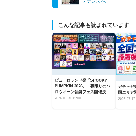
テナンスか...
こんな記事も読まれています
ピューロランド発「SPOOKY
PUMPKIN 2026」一夜限りのハ
ガチャガ
ロウィーン音楽フェス開催決
国エリア別
定！
2026-07-31 15:00
2026-07-17 