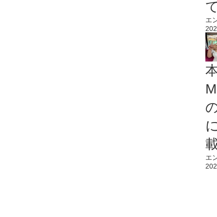
エ
202
M
エ
202