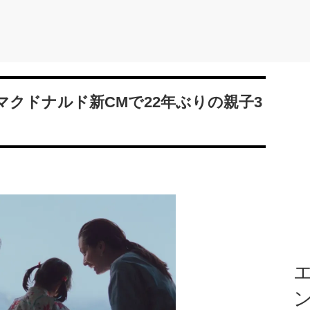
クドナルド新CMで22年ぶりの親子3
エ