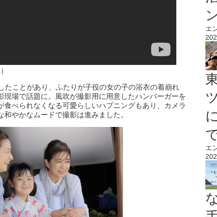
エ
202
3E）
演したことがあり、ふたりが子役の女の子の浴衣の着崩れ
影現場で話題に。風吹が撮影用に用意したハンバーガーを
が食べられなくなる可愛らしいハプニングもあり、カメラ
な和やかなムードで撮影は進みました。
エ
202