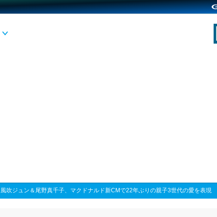
>
風吹ジュン＆尾野真千子、マクドナルド新CMで22年ぶりの親子3世代の愛を表現