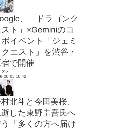
oogle、「ドラゴンク
スト」×Geminiのコ
ラボイベント「ジェミ
ニクエスト」を渋谷・
原宿で開催
ンタメ
6-08-03 18:42
松村北斗と今田美桜、
急逝した東野圭吾氏へ
誓う「多くの方へ届け