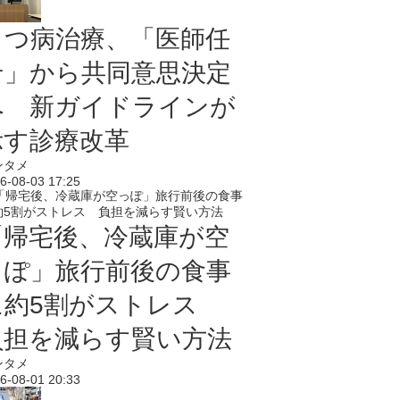
うつ病治療、「医師任
せ」から共同意思決定
へ 新ガイドラインが
示す診療改革
ンタメ
6-08-03 17:25
「帰宅後、冷蔵庫が空
っぽ」旅行前後の食事
に約5割がストレス
負担を減らす賢い方法
ンタメ
6-08-01 20:33