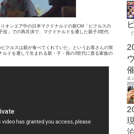
よりオンエア中の日本マクドナルドの新CM「ピクルスの
子役」での再共演で、マクドナルドを通した親子3世代
「
のピクルスは親が食べてくれていた」というお客さんの実
ナルドを通して生まれる親・子・孫の3世代に渡る家族の
エ
202
2