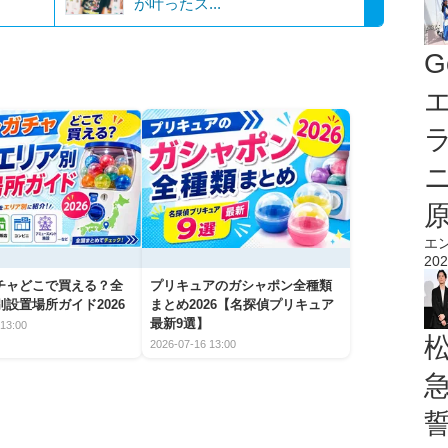
が叶ったス...
G
エ
エ
202
チャどこで買える？全
プリキュアのガシャポン全種類
設置場所ガイド2026
まとめ2026【名探偵プリキュア
最新9選】
13:00
2026-07-16 13:00