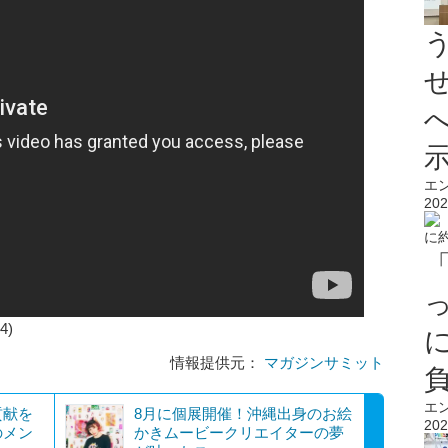
エ
202
4)
情報提供元：
マガジンサミット
エ
貢献を
8月に個展開催！沖縄出身のお絵
202
のメン
かきムービークリエイターの夢