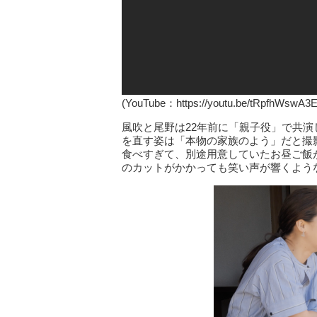
(YouTube：https://youtu.be/tRpfhWswA
風吹と尾野は22年前に「親子役」で共
を直す姿は「本物の家族のよう」だと撮
食べすぎて、別途用意していたお昼ご飯
のカットがかかっても笑い声が響くよう