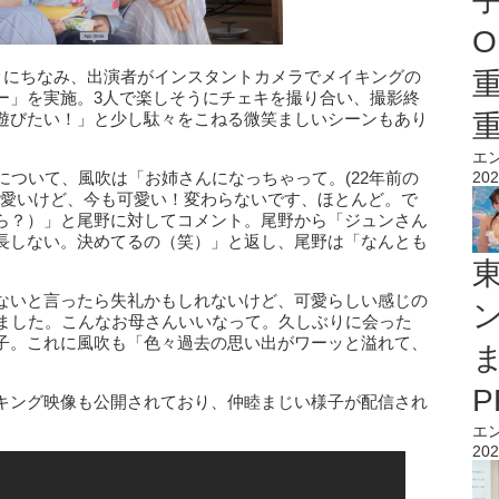
O
」にちなみ、出演者がインスタントカメラでメイキングの
ー」を実施。3人で楽しそうにチェキを撮り合い、撮影終
遊びたい！」と少し駄々をこねる微笑ましいシーンもあり
エ
について、風吹は「お姉さんになっちゃって。(22年前の
202
可愛いけど、今も可愛い！変わらないです、ほとんど。で
ら？）」と尾野に対してコメント。尾野から「ジュンさん
長しない。決めてるの（笑）」と返し、尾野は「なんとも
。
ないと言ったら失礼かもしれないけど、可愛らしい感じの
てました。こんなお母さんいいなって。久しぶりに会った
子。これに風吹も「色々過去の思い出がワーッと溢れて、
キング映像も公開されており、仲睦まじい様子が配信され
エ
202