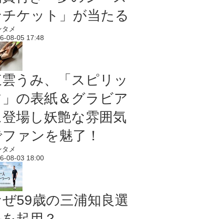
ンチケット」が当たる
ンタメ
6-08-05 17:48
東雲うみ、「スピリッ
ツ」の表紙＆グラビア
に登場し妖艶な雰囲気
でファンを魅了！
ンタメ
6-08-03 18:00
なぜ59歳の三浦知良選
手を起用？