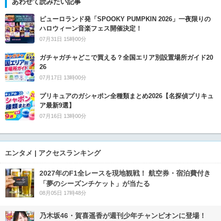
あわせて読みたい記事
ピューロランド発「SPOOKY PUMPKIN 2026」一夜限りの
ハロウィーン音楽フェス開催決定！
07月31日 15時00分
ガチャガチャどこで買える？全国エリア別設置場所ガイド20
26
07月17日 13時00分
プリキュアのガシャポン全種類まとめ2026【名探偵プリキュ
ア最新9選】
07月16日 13時00分
エンタメ | アクセスランキング
2027年のF1全レースを現地観戦！ 航空券・宿泊費付き
「夢のシーズンチケット」が当たる
08月05日 17時48分
乃木坂46・賀喜遥香が週刊少年チャンピオンに登場！