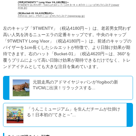
左のキャップ「9TWENTY」（税込4180円～）は、老若男女問わず
高い人気を誇るニューエラの定番キャップです。中央のキャップ
「9TWENTY Long Visor」（税込4180円～）は、前述のキャップの
バイザーを1cm長くしたシルエットが特徴で、より日除け効果が期
待できます。右のハット「Bucket-01」（税込4620円～は、360°を
覆うブリムによって高い日除け効果が期待できるだけでなく、トレ
ンドアイテムとしても大きな注目を集めています。
元競走馬のアドマイヤジャパンがYogiboの新
TVCMに出演！リラックスする...
「うんこミュージアム」を生んだチームが仕掛け
る！日本初の“てきと～”...