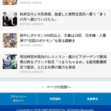
08月05日 7時00分
松村北斗と今田美桜、急逝した東野圭吾氏へ誓う「多く
の方へ届けていけたら」
08月04日 14時00分
街中にポケモン100匹以上、立像は19匹 日本橋・八重
洲で“伝説のポケモン”を巡る謎解き
08月05日 15時55分
明治神宮外苑内のレストラン・森のビアガーデンで新潟
県が誇るブランド枝豆「つまりちゃまめ」を販売数量限
定で提供。えだまめ県の魅力を発信
08月05日 15時51分
ページの先頭へ
プライバシー
利用規約
免責事項
ポリシー
Copyright © 2026 GMO INSIGHT Inc. All Rights Reserved.