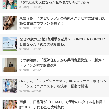
「5年ぶん大人になった私を見ていただけたら」
08月07日 18時00分
東雲うみ、「スピリッツ」の表紙＆グラビアに登場し妖
艶な雰囲気でファンを魅了！
08月03日 18時00分
なぜ59歳の三浦知良選手を起用？ ONODERA GROUP
と重なった「努力の積み重ね」
08月05日 16時00分
うつ病治療、「医師任せ」から共同意思決定へ 新ガイ
ドラインが示す診療改革
08月03日 17時25分
Google、「ドラゴンクエスト」×Geminiのコラボイベン
ト「ジェミニクエスト」を渋谷・原宿で開催
08月03日 18時42分
声優・井口裕香が「FLASH」で圧巻のスタイルを披露！
計18ページにわたる大特集に！