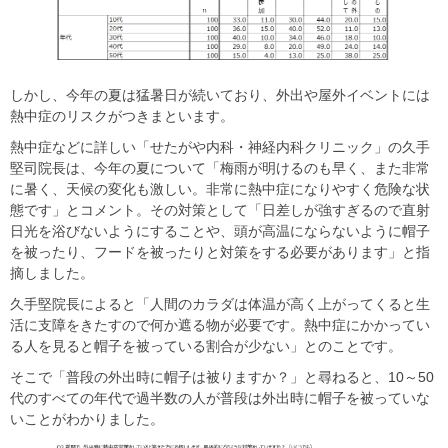
しかし、今年の夏は猛暑日が続いており、外出や屋外イベントには
熱中症のリスクがつきまといます。
熱中症などに詳しい「せたがや内科・神経内科クリニック」の久手
堅司院長は、今年の夏について「梅雨が明けるのも早く、また非常
に暑く、天候の変化も激しい。非常に熱中症になりやすく危険な状
態です」とコメント。その対策として「日差しが強すぎるので直射
日光を浴びないようにすることや、頭が高温にならないように帽子
を被ったり、フードを被ったりと対策をする必要があります」と指
摘しました。
久手堅院長によると「人間のカラダは体温が高く上がってくると生
活に支障をきたすので何か遮る物が必要です。熱中症にかかってい
る人を見ると帽子を被っている割合が少ない」とのことです。
そこで「普段の外出時に帽子は被りますか？」と尋ねると、10～50
代のすべての年代で過半数の人が普段は外出時に帽子を被っていな
いことがわかりました。