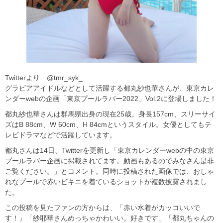
Twitterより @tmr_syk_
グラビアアイドルなどとして活躍する都丸紗也華さんが、東京カレ
ンダーwebの企画「東京プールラバー2022」Vol.2に登場しました！
都丸紗也華さんは群馬県出身の現在25歳。身長157cm、スリーサイ
ズはB 88cm、W 60cm、H 84cmというスタイル。女優としてもテ
レビドラマなどで活躍しています。
都丸さんは14日、Twitterを更新し「東京カレンダーwebの中の東京
プールラバー企画に掲載されてます。動画もあるのでみなさん是非
ご覧ください。」とコメント。同時に投稿された画像では、おしゃ
れなプールで赤いビキニを着ているショットが複数披露されまし
た。
この投稿を見たファンの方からは、「赤い水着がカッコいいで
す！」「紗耶華さんめっちゃかわいい。好きです」「都丸ちゃんの