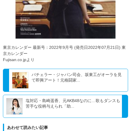
東京カレンダー 最新号：2022年9月号 (発売日2022年07月21日) 東
京カレンダー
Fujisan.co.jpより
バチェラー・ジャパン司会、坂東工がオーラを見
て即興アート！元格闘家...
塩対応・島崎遥香、元AKB48なのに…歌もダンスも
苦手な役柄与えられ「助...
あわせて読みたい記事