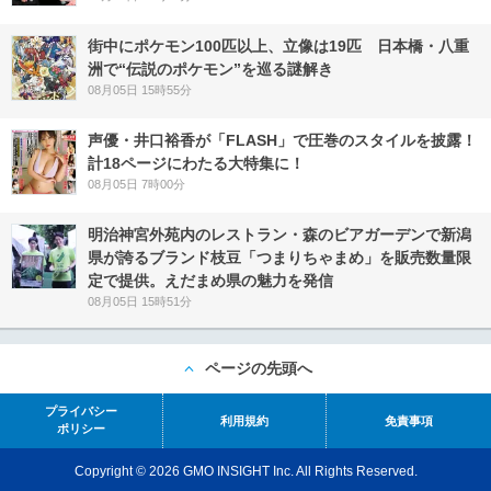
街中にポケモン100匹以上、立像は19匹 日本橋・八重
洲で“伝説のポケモン”を巡る謎解き
08月05日 15時55分
声優・井口裕香が「FLASH」で圧巻のスタイルを披露！
計18ページにわたる大特集に！
08月05日 7時00分
明治神宮外苑内のレストラン・森のビアガーデンで新潟
県が誇るブランド枝豆「つまりちゃまめ」を販売数量限
定で提供。えだまめ県の魅力を発信
08月05日 15時51分
ページの先頭へ
プライバシー
利用規約
免責事項
ポリシー
Copyright © 2026 GMO INSIGHT Inc. All Rights Reserved.