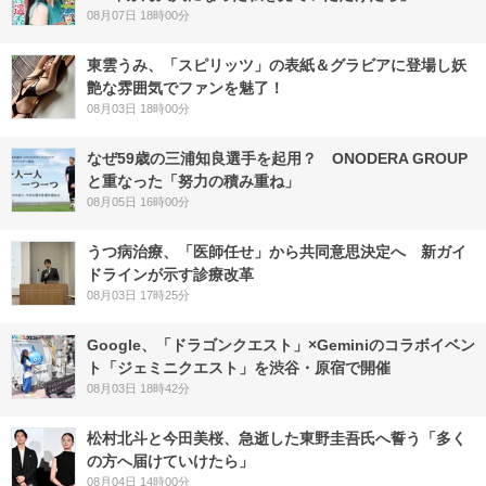
08月07日 18時00分
東雲うみ、「スピリッツ」の表紙＆グラビアに登場し妖
艶な雰囲気でファンを魅了！
08月03日 18時00分
なぜ59歳の三浦知良選手を起用？ ONODERA GROUP
と重なった「努力の積み重ね」
08月05日 16時00分
うつ病治療、「医師任せ」から共同意思決定へ 新ガイ
ドラインが示す診療改革
08月03日 17時25分
Google、「ドラゴンクエスト」×Geminiのコラボイベン
ト「ジェミニクエスト」を渋谷・原宿で開催
08月03日 18時42分
松村北斗と今田美桜、急逝した東野圭吾氏へ誓う「多く
の方へ届けていけたら」
08月04日 14時00分