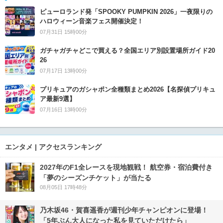
ピューロランド発「SPOOKY PUMPKIN 2026」一夜限りの
ハロウィーン音楽フェス開催決定！
07月31日 15時00分
ガチャガチャどこで買える？全国エリア別設置場所ガイド20
26
07月17日 13時00分
プリキュアのガシャポン全種類まとめ2026【名探偵プリキュ
ア最新9選】
07月16日 13時00分
エンタメ | アクセスランキング
2027年のF1全レースを現地観戦！ 航空券・宿泊費付き
「夢のシーズンチケット」が当たる
08月05日 17時48分
乃木坂46・賀喜遥香が週刊少年チャンピオンに登場！
「5年ぶん大人になった私を見ていただけたら」