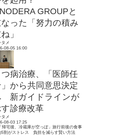
NODERA GROUPと
重なった「努力の積み
重ね」
ンタメ
6-08-05 16:00
うつ病治療、「医師任
せ」から共同意思決定
へ 新ガイドラインが
示す診療改革
ンタメ
6-08-03 17:25