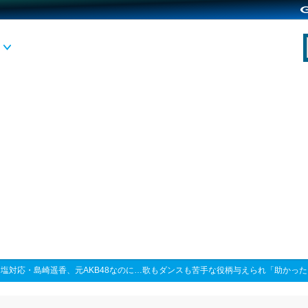
>
塩対応・島崎遥香、元AKB48なのに…歌もダンスも苦手な役柄与えられ「助かった