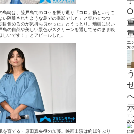
O
の島崎は、笠戸島でのロケを振り返り「コロナ禍というこ
ない隔離されたような島での撮影でした」と笑わせつつ
朝目覚めるのが気持ち良かった」とうっとり。瑞樹に思い
戸島の自然や美しい景色がスクリーンを通してそのまま映
ほしいです！」とアピールした。
エ
202
エ
202
凪を育てる・原田真央役の加藤。映画出演は約10年ぶり