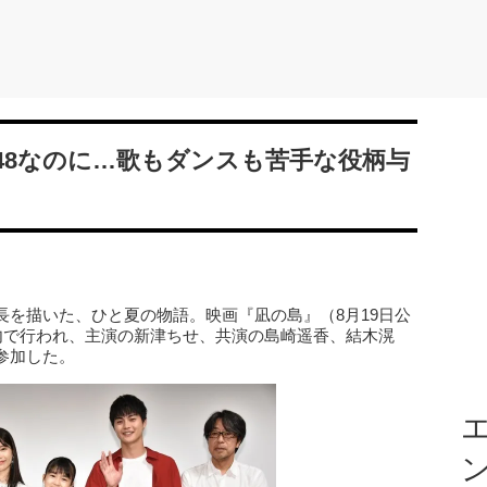
48なのに…歌もダンスも苦手な役柄与
長を描いた、ひと夏の物語。映画『凪の島』（8月19日公
内で行われ、主演の新津ちせ、共演の島崎遥香、結木滉
参加した。
エ