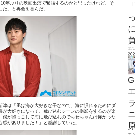
。10年ぶりの映画出演で緊張するのかと思ったけれど、そ
した」と再会を喜んだ。
エ
202
G
エ
新津は「凪は海が大好きな子なので、海に慣れるためにダ
海が大好きになって、飛び込むシーンの撮影をするのが楽
「僕が抱っこして海に飛び込むのでちせちゃんは怖かった
心感がありました！」と感謝していた。
エ