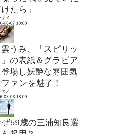
だけたら」
ンタメ
6-08-07 18:00
東雲うみ、「スピリッ
ツ」の表紙＆グラビア
に登場し妖艶な雰囲気
でファンを魅了！
ンタメ
6-08-03 18:00
なぜ59歳の三浦知良選
手を起用？