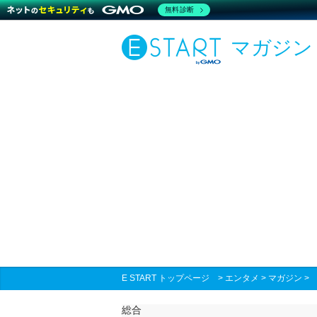
無料診断
マガジン
E START トップページ
>
エンタメ
>
マガジン
総合