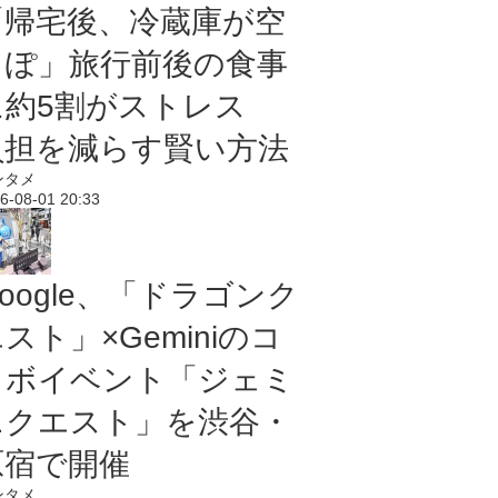
「帰宅後、冷蔵庫が空
っぽ」旅行前後の食事
に約5割がストレス
負担を減らす賢い方法
ンタメ
6-08-01 20:33
oogle、「ドラゴンク
スト」×Geminiのコ
ラボイベント「ジェミ
ニクエスト」を渋谷・
原宿で開催
ンタメ