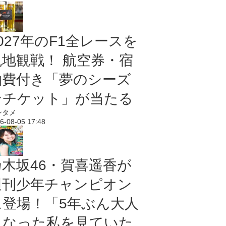
027年のF1全レースを
現地観戦！ 航空券・宿
泊費付き「夢のシーズ
ンチケット」が当たる
ンタメ
6-08-05 17:48
乃木坂46・賀喜遥香が
週刊少年チャンピオン
に登場！「5年ぶん大人
になった私を見ていた