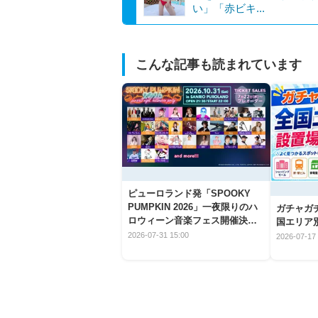
い」「赤ビキ...
こんな記事も読まれています
ピューロランド発「SPOOKY
PUMPKIN 2026」一夜限りのハ
ガチャガ
ロウィーン音楽フェス開催決
国エリア別
定！
2026-07-31 15:00
2026-07-17 