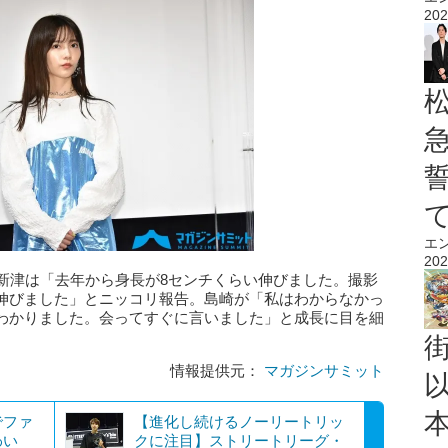
202
エ
202
の新津は「去年から身長が8センチくらい伸びました。撮影
伸びました」とニッコリ報告。島崎が「私はわからなかっ
わかりました。会ってすぐに言いました」と成長に目を細
情報提供元：
マガジンサミット
でファ
【進化し続けるノーリートリッ
わい
クに注目】ストリートリーグ・