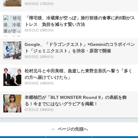
08月03日 17時25分
「帰宅後、冷蔵庫が空っぽ」旅行前後の食事に約5割がス
トレス 負担を減らす賢い方法
08月01日 20時33分
Google、「ドラゴンクエスト」×Geminiのコラボイベン
ト「ジェミニクエスト」を渋谷・原宿で開催
08月03日 18時42分
松村北斗と今田美桜、急逝した東野圭吾氏へ誓う「多く
の方へ届けていけたら」
08月04日 14時00分
本郷柚巴が「BLT MONSTER Round 9」の表紙を飾
る！今までにはないグラビアを掲載！
07月31日 19時00分
ページの先頭へ