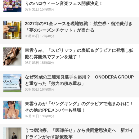
りのハロウィーン音楽フェス開催決定！
07月31日 15時00分
2027年のF1全レースを現地観戦！ 航空券・宿泊費付き
「夢のシーズンチケット」が当たる
08月05日 17時48分
東雲うみ、「スピリッツ」の表紙＆グラビアに登場し妖
艶な雰囲気でファンを魅了！
08月03日 18時00分
なぜ59歳の三浦知良選手を起用？ ONODERA GROUP
と重なった「努力の積み重ね」
08月05日 16時00分
東雲うみが「ヤングキング」のグラビアで泡まみれに！
その他のPPEメンバーも登場！
07月31日 19時00分
うつ病治療、「医師任せ」から共同意思決定へ 新ガイ
ドラインが示す診療改革