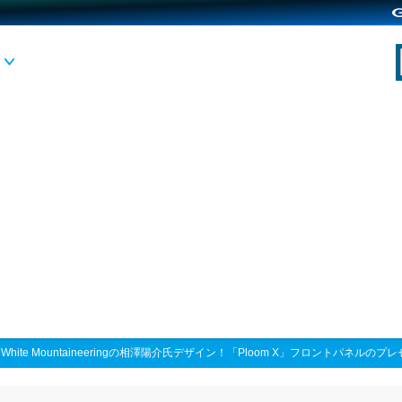
>
White Mountaineeringの相澤陽介氏デザイン！「Ploom X」フロントパネル