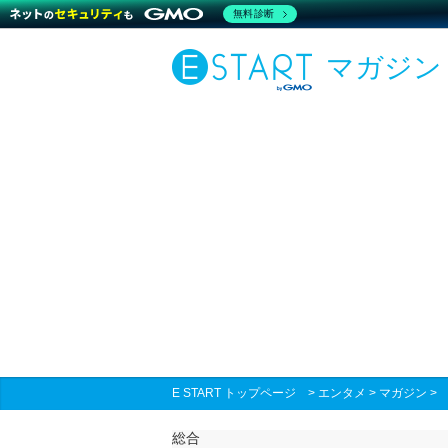
無料診断
マガジン
E START トップページ
>
エンタメ
>
マガジン
総合