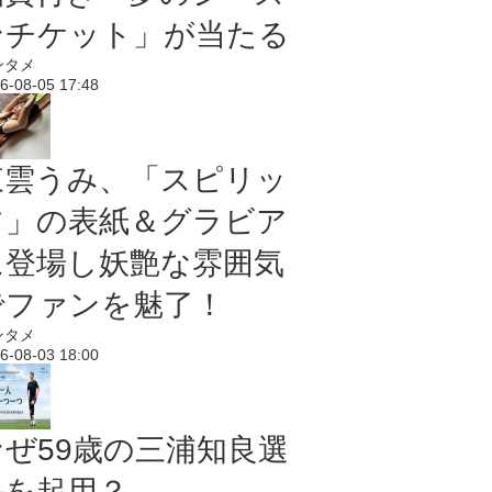
ンチケット」が当たる
ンタメ
6-08-05 17:48
東雲うみ、「スピリッ
ツ」の表紙＆グラビア
に登場し妖艶な雰囲気
でファンを魅了！
ンタメ
6-08-03 18:00
なぜ59歳の三浦知良選
手を起用？