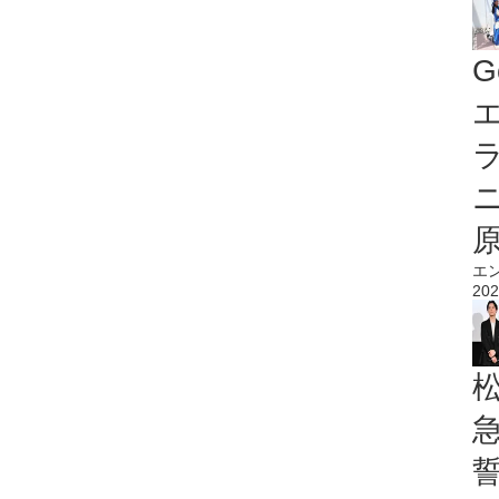
G
エ
エ
202