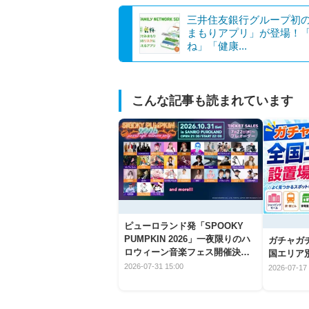
三井住友銀行グループ初
まもりアプリ」が登場！
ね」「健康...
こんな記事も読まれています
ピューロランド発「SPOOKY
PUMPKIN 2026」一夜限りのハ
ガチャガ
ロウィーン音楽フェス開催決
国エリア別
定！
2026-07-31 15:00
2026-07-17 