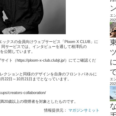
エ
202
クスの会員向けウェブサービス「Ploom X CLUB」に
開催。同サービスでは、インタビューを通して相澤氏の
記事を公開しています。
https://ploom-x-club.clubjt.jp/）にてご確認くだ
限定コレクションと同様のデザインを自身のフロントパネルに
22日～10月21日までとなっています。
エ
202
kups/creators-collaboration/
た満20歳以上の喫煙者を対象としたものです。
情報提供元：
マガジンサミット