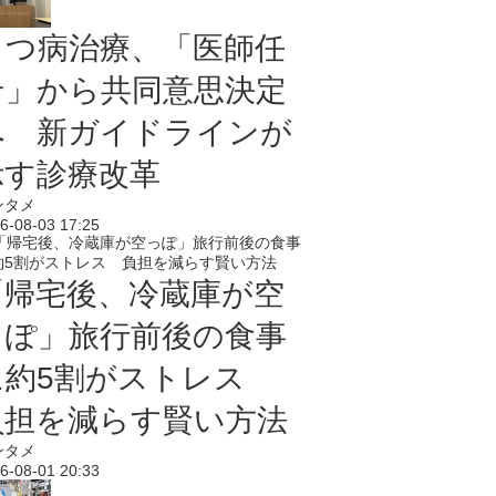
うつ病治療、「医師任
せ」から共同意思決定
へ 新ガイドラインが
示す診療改革
ンタメ
6-08-03 17:25
「帰宅後、冷蔵庫が空
っぽ」旅行前後の食事
に約5割がストレス
負担を減らす賢い方法
ンタメ
6-08-01 20:33