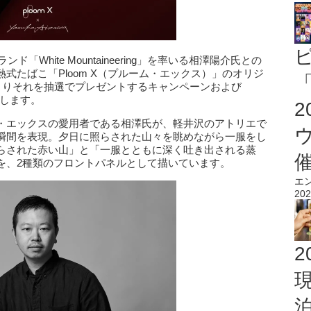
White Mountaineering」を率いる相澤陽介氏との
式たばこ「Ploom X（プルーム・エックス）」のオリジ
「
よりそれを抽選でプレゼントするキャンペーンおよび
始します。
・エックスの愛用者である相澤氏が、軽井沢のアトリエで
瞬間を表現。夕日に照らされた山々を眺めながら一服をし
らされた赤い山」と「一服とともに深く吐き出される蒸
を、2種類のフロントパネルとして描いています。
エ
202
2