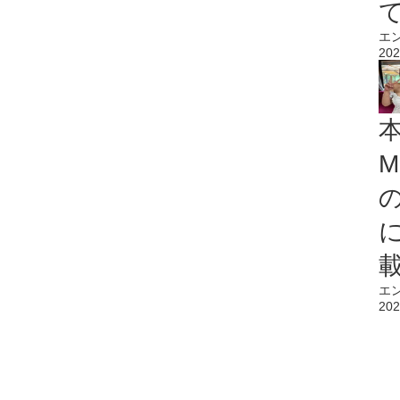
エ
202
M
エ
202