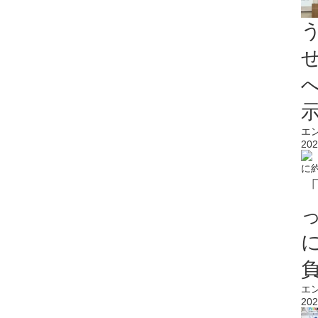
エ
202
エ
202