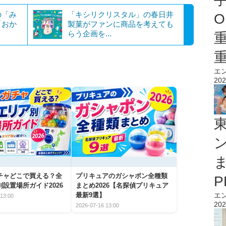
の「み
「キシリクリスタル」の春日井
O
「おか
製菓がファンに商品を考えても
らう企画を...
エ
202
チャどこで買える？全
プリキュアのガシャポン全種類
設置場所ガイド2026
まとめ2026【名探偵プリキュア
エ
最新9選】
13:00
202
2026-07-16 13:00