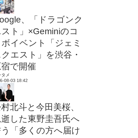
oogle、「ドラゴンク
スト」×Geminiのコ
ラボイベント「ジェミ
ニクエスト」を渋谷・
原宿で開催
ンタメ
6-08-03 18:42
松村北斗と今田美桜、
急逝した東野圭吾氏へ
誓う「多くの方へ届け