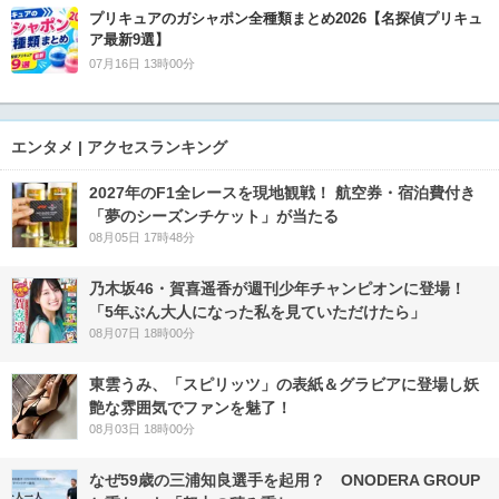
プリキュアのガシャポン全種類まとめ2026【名探偵プリキュ
ア最新9選】
07月16日 13時00分
エンタメ | アクセスランキング
2027年のF1全レースを現地観戦！ 航空券・宿泊費付き
「夢のシーズンチケット」が当たる
08月05日 17時48分
乃木坂46・賀喜遥香が週刊少年チャンピオンに登場！
「5年ぶん大人になった私を見ていただけたら」
08月07日 18時00分
東雲うみ、「スピリッツ」の表紙＆グラビアに登場し妖
艶な雰囲気でファンを魅了！
08月03日 18時00分
なぜ59歳の三浦知良選手を起用？ ONODERA GROUP