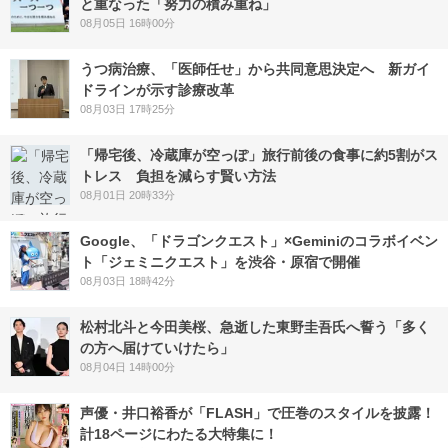
と重なった「努力の積み重ね」
08月05日 16時00分
うつ病治療、「医師任せ」から共同意思決定へ 新ガイ
ドラインが示す診療改革
08月03日 17時25分
「帰宅後、冷蔵庫が空っぽ」旅行前後の食事に約5割がス
トレス 負担を減らす賢い方法
08月01日 20時33分
Google、「ドラゴンクエスト」×Geminiのコラボイベン
ト「ジェミニクエスト」を渋谷・原宿で開催
08月03日 18時42分
松村北斗と今田美桜、急逝した東野圭吾氏へ誓う「多く
の方へ届けていけたら」
08月04日 14時00分
声優・井口裕香が「FLASH」で圧巻のスタイルを披露！
計18ページにわたる大特集に！