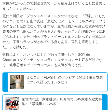
前例がなかったので製法含めて一から積み上げていくことに苦労し
ました。」と語った。
更に市川氏が「プラントベースミルクの中でなぜ、「豆乳」にした
のか？」と聞くと山本氏は「最近ではアーモンドミルクやオーツミ
ルクなども話題になっていますが、豆乳は前から身近な飲み物で消
費者の中でも飲んだことがある人が多かったことが理由の一つにあ
げられます。また、他のプラントベースミルクに比べても豆乳は総
合的に栄養バランスがとれている点もあり、豆乳を選定しまし
た。」と話した。
健康によく、おいしさにもこだわって誕生した「SOY de
Chocolat（ソイ・デ・ショコラ）」はチョコレート好きだけでな
く、健康思考やヴィーガンの人にも人気が出そうだ。
えなこが「FLASH」のグラビアに登場！撮影衣装
について語ったインタビュ...
家電情報誌「家電批評」10月号ではAV家電を総力特
集！「最強黒モノAV家...