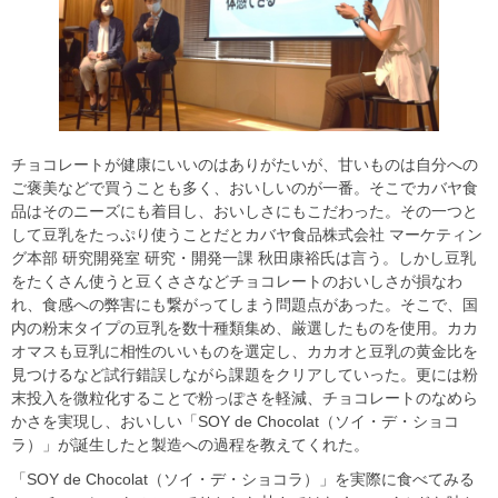
チョコレートが健康にいいのはありがたいが、甘いものは自分への
ご褒美などで買うことも多く、おいしいのが一番。そこでカバヤ食
品はそのニーズにも着目し、おいしさにもこだわった。その一つと
して豆乳をたっぷり使うことだとカバヤ食品株式会社 マーケティン
グ本部 研究開発室 研究・開発一課 秋田康裕氏は言う。しかし豆乳
をたくさん使うと豆くささなどチョコレートのおいしさが損なわ
れ、食感への弊害にも繋がってしまう問題点があった。そこで、国
内の粉末タイプの豆乳を数十種類集め、厳選したものを使用。カカ
オマスも豆乳に相性のいいものを選定し、カカオと豆乳の黄金比を
見つけるなど試行錯誤しながら課題をクリアしていった。更には粉
末投入を微粒化することで粉っぽさを軽減、チョコレートのなめら
かさを実現し、おいしい「SOY de Chocolat（ソイ・デ・ショコ
ラ）」が誕生したと製造への過程を教えてくれた。
「SOY de Chocolat（ソイ・デ・ショコラ）」を実際に食べてみる