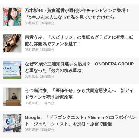
乃木坂46・賀喜遥香が週刊少年チャンピオンに登場！
「5年ぶん大人になった私を見ていただけたら」
08月07日 18時00分
東雲うみ、「スピリッツ」の表紙＆グラビアに登場し妖
艶な雰囲気でファンを魅了！
08月03日 18時00分
なぜ59歳の三浦知良選手を起用？ ONODERA GROUP
と重なった「努力の積み重ね」
08月05日 16時00分
うつ病治療、「医師任せ」から共同意思決定へ 新ガイ
ドラインが示す診療改革
08月03日 17時25分
Google、「ドラゴンクエスト」×Geminiのコラボイベン
ト「ジェミニクエスト」を渋谷・原宿で開催
08月03日 18時42分