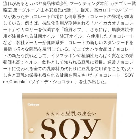
流れがあるとカバヤ食品株式会社 マーケティング本部 カテゴリー戦
略室 第一グループ 山本彩夏氏は話す 。従来、高カロリーのイメー
ジがあったチョコレート市場にも健康系チョコレートの登場が加速
している。例えば、抗酸化作用が期待される「ハイカカオチョコレ
ート」やカロリーを低減する「糖質オフ」、さらには、脂肪燃焼作
用が注目される健康オイル「MCTオイル」を使用したチョコレート
など、各社メーカーが健康系チョコレートの新しいスタンダードを
目指し様々な商品を展開している。そこでカバヤ食品はチョコレー
トの新たな挑戦として、イソフラボンや植物性たんぱく質などの栄
養価も高くヘルシー飲料として知られる豆乳に着目。通常チョコレ
ートに使われる全ての乳原料の代わりに豆乳を使用することでおい
しさと豆乳の栄養も得られる健康を両立させたチョコレート「SOY
de Chocolat（ソイ・デ・ショコラ）」を生み出した。