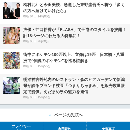
松村北斗と今田美桜、急逝した東野圭吾氏へ誓う「多く
の方へ届けていけたら」
08月04日 14時00分
声優・井口裕香が「FLASH」で圧巻のスタイルを披露！
計18ページにわたる大特集に！
08月05日 7時00分
街中にポケモン100匹以上、立像は19匹 日本橋・八重
洲で“伝説のポケモン”を巡る謎解き
08月05日 15時55分
明治神宮外苑内のレストラン・森のビアガーデンで新潟
県が誇るブランド枝豆「つまりちゃまめ」を販売数量限
定で提供。えだまめ県の魅力を発信
08月05日 15時51分
ページの先頭へ
プライバシー
利用規約
免責事項