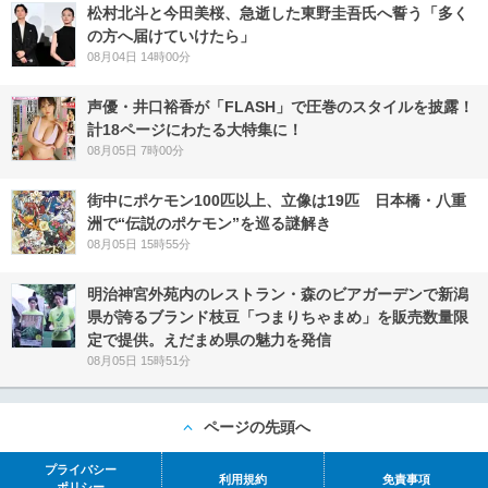
松村北斗と今田美桜、急逝した東野圭吾氏へ誓う「多く
の方へ届けていけたら」
08月04日 14時00分
声優・井口裕香が「FLASH」で圧巻のスタイルを披露！
計18ページにわたる大特集に！
08月05日 7時00分
街中にポケモン100匹以上、立像は19匹 日本橋・八重
洲で“伝説のポケモン”を巡る謎解き
08月05日 15時55分
明治神宮外苑内のレストラン・森のビアガーデンで新潟
県が誇るブランド枝豆「つまりちゃまめ」を販売数量限
定で提供。えだまめ県の魅力を発信
08月05日 15時51分
ページの先頭へ
プライバシー
利用規約
免責事項
ポリシー