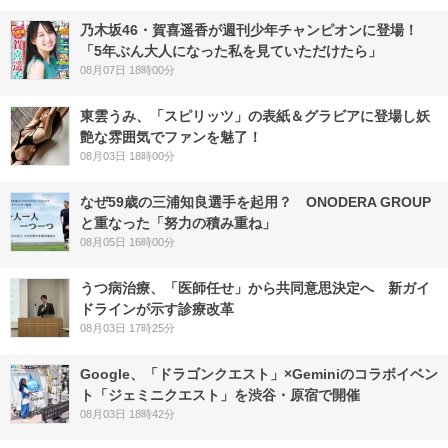
乃木坂46・賀喜遥香が週刊少年チャンピオンに登場！
「5年ぶん大人になった私を見ていただけたら」
08月07日 18時00分
東雲うみ、「スピリッツ」の表紙＆グラビアに登場し妖
艶な雰囲気でファンを魅了！
08月03日 18時00分
なぜ59歳の三浦知良選手を起用？ ONODERA GROUP
と重なった「努力の積み重ね」
08月05日 16時00分
うつ病治療、「医師任せ」から共同意思決定へ 新ガイ
ドラインが示す診療改革
08月03日 17時25分
Google、「ドラゴンクエスト」×Geminiのコラボイベン
ト「ジェミニクエスト」を渋谷・原宿で開催
08月03日 18時42分