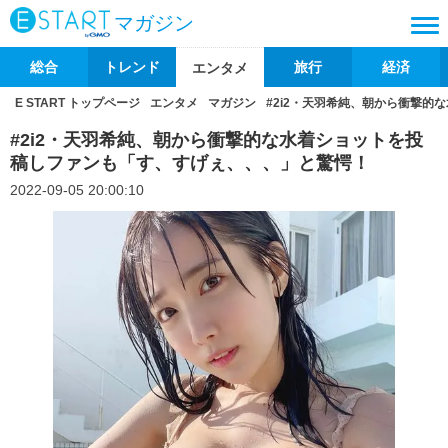
マガジン
総合
トレンド
旅行
経済
エンタメ
E START トップページ
エンタメ
マガジン
#2i2・天羽希純、朝から衝撃
#2i2・天羽希純、朝から衝撃的な水着ショットを投
稿しファンも「す、すげぇ、、、」と驚愕！
2022-09-05 20:00:10