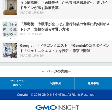
うつ病治療、「医師任せ」から共同意思決定へ 新ガイ
ドラインが示す診療改革
08月03日 17時25分
「帰宅後、冷蔵庫が空っぽ」旅行前後の食事に約5割がス
トレス 負担を減らす賢い方法
08月01日 20時33分
Google、「ドラゴンクエスト」×Geminiのコラボイベン
ト「ジェミニクエスト」を渋谷・原宿で開催
08月03日 18時42分
ページの先頭へ
プライバシー
利用規約
免責事項
ポリシー
Copyright © 2026 GMO INSIGHT Inc. All Rights Reserved.