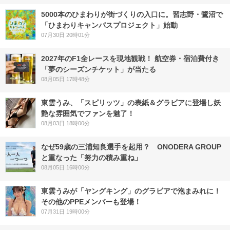
5000本のひまわりが街づくりの入口に。習志野・鷺沼で
「ひまわりキャンパスプロジェクト」始動
07月30日 20時01分
2027年のF1全レースを現地観戦！ 航空券・宿泊費付き
「夢のシーズンチケット」が当たる
08月05日 17時48分
東雲うみ、「スピリッツ」の表紙＆グラビアに登場し妖
艶な雰囲気でファンを魅了！
08月03日 18時00分
なぜ59歳の三浦知良選手を起用？ ONODERA GROUP
と重なった「努力の積み重ね」
08月05日 16時00分
東雲うみが「ヤングキング」のグラビアで泡まみれに！
その他のPPEメンバーも登場！
07月31日 19時00分