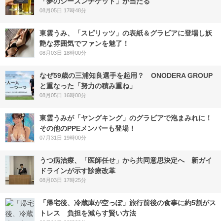
「夢のシーズンチケット」が当たる
08月05日 17時48分
東雲うみ、「スピリッツ」の表紙＆グラビアに登場し妖
艶な雰囲気でファンを魅了！
08月03日 18時00分
なぜ59歳の三浦知良選手を起用？ ONODERA GROUP
と重なった「努力の積み重ね」
08月05日 16時00分
東雲うみが「ヤングキング」のグラビアで泡まみれに！
その他のPPEメンバーも登場！
07月31日 19時00分
うつ病治療、「医師任せ」から共同意思決定へ 新ガイ
ドラインが示す診療改革
08月03日 17時25分
「帰宅後、冷蔵庫が空っぽ」旅行前後の食事に約5割がス
トレス 負担を減らす賢い方法