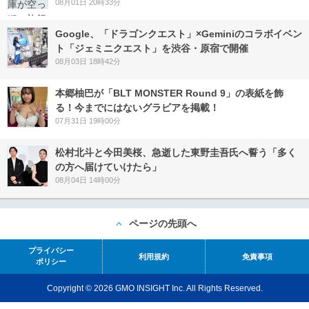
08月01日 20時33分
Google、「ドラゴンクエスト」×Geminiのコラボイベン
ト「ジェミニクエスト」を渋谷・原宿で開催
08月03日 18時42分
本郷柚巴が「BLT MONSTER Round 9」の表紙を飾
る！今までにはないグラビアを掲載！
07月31日 19時00分
松村北斗と今田美桜、急逝した東野圭吾氏へ誓う「多く
の方へ届けていけたら」
08月04日 14時00分
ページの先頭へ
プライバシー
利用規約
免責事項
ポリシー
Copyright © 2026 GMO INSIGHT Inc. All Rights Reserved.