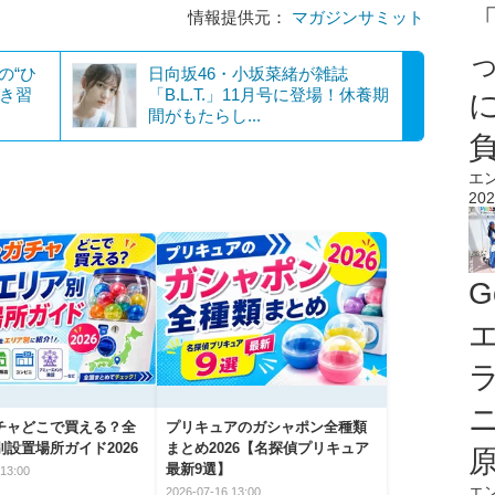
情報提供元：
マガジンサミット
の“ひ
日向坂46・小坂菜緒が雑誌
いき習
「B.L.T.」11月号に登場！休養期
間がもたらし...
エ
202
G
エ
チャどこで買える？全
プリキュアのガシャポン全種類
設置場所ガイド2026
まとめ2026【名探偵プリキュア
最新9選】
13:00
エ
2026-07-16 13:00