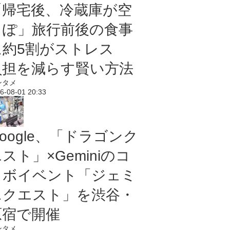
「帰宅後、冷蔵庫が空
っぽ」旅行前後の食事
に約5割がストレス
負担を減らす賢い方法
ンタメ
6-08-01 20:33
oogle、「ドラゴンク
スト」×Geminiのコ
ラボイベント「ジェミ
ニクエスト」を渋谷・
原宿で開催
ンタメ