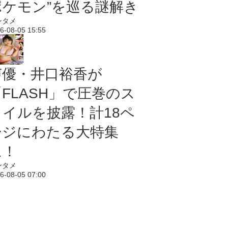
ポケモン”を巡る謎解き
ンタメ
6-08-05 15:55
声優・井口裕香が
「FLASH」で圧巻のス
タイルを披露！計18ペ
ージにわたる大特集
に！
ンタメ
6-08-05 07:00