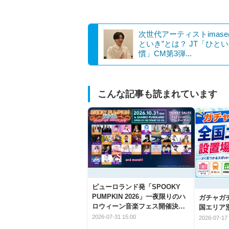
次世代アーティストimase
といき”とは？ JT「ひと
慣」CM第3弾...
こんな記事も読まれています
ピューロランド発「SPOOKY
PUMPKIN 2026」一夜限りのハ
ガチャガ
ロウィーン音楽フェス開催決
国エリア別
定！
2026-07-31 15:00
2026-07-17 