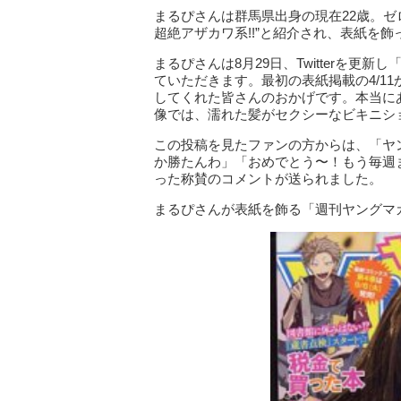
まるぴさんは群馬県出身の現在22歳。ゼ
超絶アザカワ系!!”と紹介され、表紙を飾
まるぴさんは8月29日、Twitterを更
ていただきます。最初の表紙掲載の4/1
してくれた皆さんのおかげです。本当に
像では、濡れた髪がセクシーなビキニシ
この投稿を見たファンの方からは、「ヤ
か勝たんわ」「おめでとう〜！もう毎週
った称賛のコメントが送られました。
まるぴさんが表紙を飾る「週刊ヤングマ