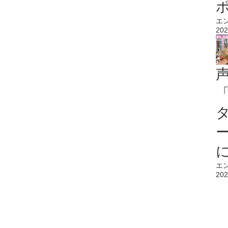
エ
202
エ
202