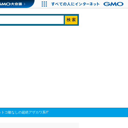
トコ敵なしの超絶アザカワ系!!”