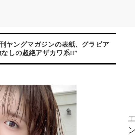
週刊ヤングマガジンの表紙、グラビア
なしの超絶アザカワ系!!”
エ