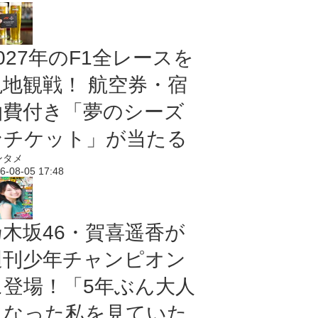
027年のF1全レースを
現地観戦！ 航空券・宿
泊費付き「夢のシーズ
ンチケット」が当たる
ンタメ
6-08-05 17:48
乃木坂46・賀喜遥香が
週刊少年チャンピオン
に登場！「5年ぶん大人
になった私を見ていた