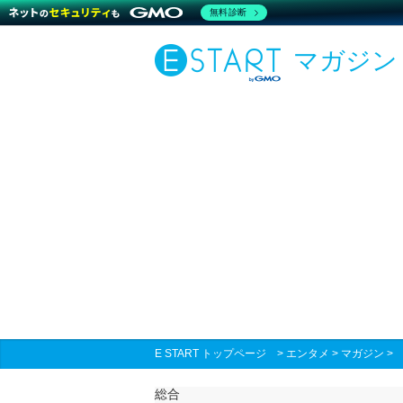
無料診断
マガジン
E START トップページ
>
エンタメ
>
マガジン
総合