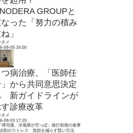
NODERA GROUPと
重なった「努力の積み
重ね」
ンタメ
6-08-05 16:00
うつ病治療、「医師任
せ」から共同意思決定
へ 新ガイドラインが
示す診療改革
ンタメ
6-08-03 17:25