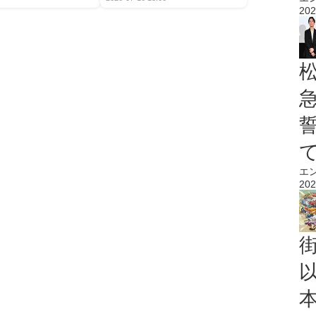
202
エ
202