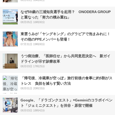
08月03日 18時00分
なぜ59歳の三浦知良選手を起用？ ONODERA GROUP
と重なった「努力の積み重ね」
08月05日 16時00分
東雲うみが「ヤングキング」のグラビアで泡まみれに！
その他のPPEメンバーも登場！
07月31日 19時00分
うつ病治療、「医師任せ」から共同意思決定へ 新ガイ
ドラインが示す診療改革
08月03日 17時25分
「帰宅後、冷蔵庫が空っぽ」旅行前後の食事に約5割がス
トレス 負担を減らす賢い方法
08月01日 20時33分
Google、「ドラゴンクエスト」×Geminiのコラボイベン
ト「ジェミニクエスト」を渋谷・原宿で開催
08月03日 18時42分