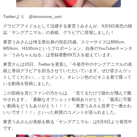
Twitterより @sinonome_umi
グラビアアイドルとして活躍する東雲うみさんが、9月9日発売の雑
誌「ヤングアニマル」の表紙、グラビアに登場しました！
東雲うみさんは埼玉県出身の現在25歳。スリーサイズはB90cm、
W59cm、H100cmというプロポーション。自身のYouTubeチャンネ
ル「うみちゃんねる」は登録者数69万人を超えています。
東雲さんは20日、Twitterを更新し「今発売中のヤングアニマルの表
紙と巻頭グラビアを担当させていただいています。ぜひ皆さんゲッ
トしてください。」とコメント。オレンジ色のビキニを着て喋って
いる動画を投稿しました。
この投稿を見たファンの方からは、「見てるだけで疲れが飛んで癒
やされます」「素敵なオフショット動画ありがとう」「最高に可愛
い動画をどうもありがとう！！！」「東雲うみさん世界で一番かわ
いいです！！！」といった称賛のコメントが送られました。
東雲うみさんが表紙を飾る「ヤングアニマル」は9月9日より発売中
です。