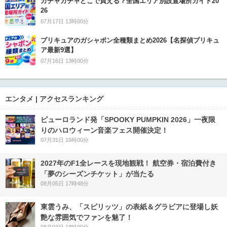
ガチャガチャどこで買える？全国エリア別設置場所ガイド20
26
07月17日 13時00分
プリキュアのガシャポン全種類まとめ2026【名探偵プリキュ
ア最新9選】
07月16日 13時00分
エンタメ | アクセスランキング
ピューロランド発「SPOOKY PUMPKIN 2026」一夜限
りのハロウィーン音楽フェス開催決定！
07月31日 15時00分
2027年のF1全レースを現地観戦！ 航空券・宿泊費付き
「夢のシーズンチケット」が当たる
08月05日 17時48分
東雲うみ、「スピリッツ」の表紙＆グラビアに登場し妖
艶な雰囲気でファンを魅了！