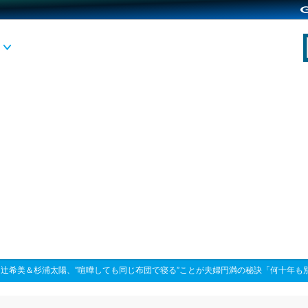
>
辻希美＆杉浦太陽、”喧嘩しても同じ布団で寝る”ことが夫婦円満の秘訣「何十年も