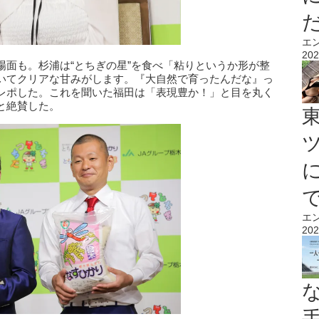
エ
202
場面も。杉浦は“とちぎの星”を食べ「粘りというか形が整
いてクリアな甘みがします。『大自然で育ったんだな』っ
レポした。これを聞いた福田は「表現豊か！」と目を丸く
と絶賛した。
エ
202