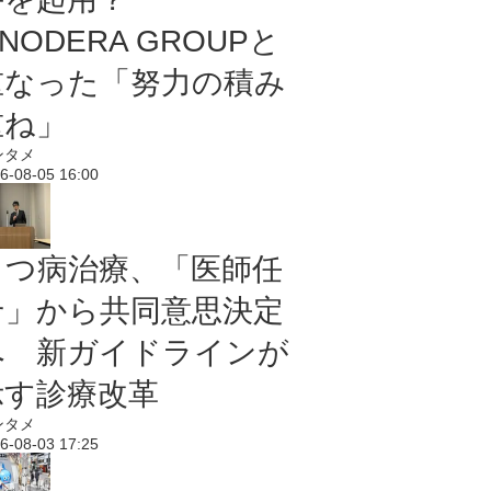
NODERA GROUPと
重なった「努力の積み
重ね」
ンタメ
6-08-05 16:00
うつ病治療、「医師任
せ」から共同意思決定
へ 新ガイドラインが
示す診療改革
ンタメ
6-08-03 17:25