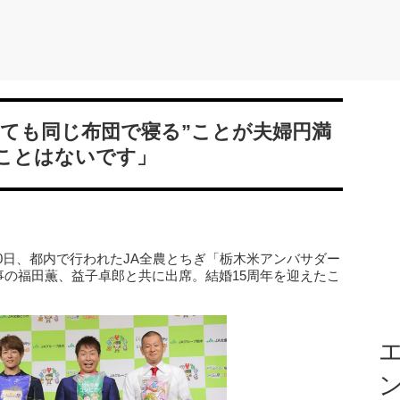
しても同じ布団で寝る”ことが夫婦円満
ことはないです」
0日、都内で行われたJA全農とちぎ「栃木米アンバサダー
事の福田薫、益子卓郎と共に出席。結婚15周年を迎えたこ
。
エ