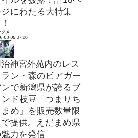
ージにわたる大特集
に！
ンタメ
6-08-05 07:00
明治神宮外苑内のレス
トラン・森のビアガー
デンで新潟県が誇るブ
ランド枝豆「つまりち
ゃまめ」を販売数量限
定で提供。えだまめ県
の魅力を発信