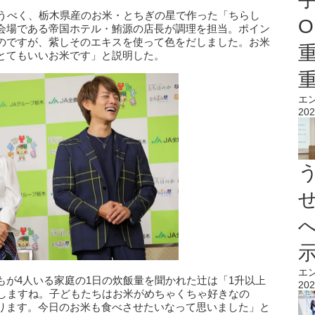
祝うべく、栃木県産のお米・とちぎの星で作った「ちらし
O
会場である帝国ホテル・鮪源の店長が調理を担当。ポイン
のですが、紫しそのエキスを使って色をだしました。お米
とてもいいお米です」と説明した。
エ
202
エ
もが4人いる家庭の1日の炊飯量を聞かれた辻は「1升以上
202
もしますね。子どもたちはお米がめちゃくちゃ好きなの
ります。今日のお米も食べさせたいなって思いました」と