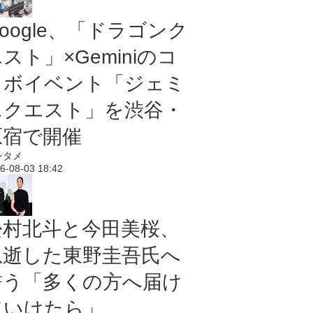
oogle、「ドラゴンク
スト」×Geminiのコ
ラボイベント「ジェミ
ニクエスト」を渋谷・
原宿で開催
ンタメ
6-08-03 18:42
松村北斗と今田美桜、
急逝した東野圭吾氏へ
誓う「多くの方へ届け
ていけたら」