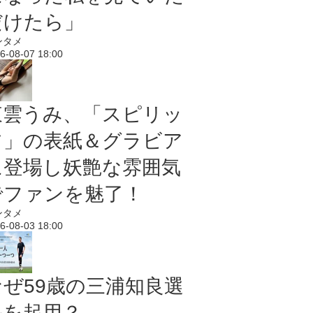
だけたら」
ンタメ
6-08-07 18:00
東雲うみ、「スピリッ
ツ」の表紙＆グラビア
に登場し妖艶な雰囲気
でファンを魅了！
ンタメ
6-08-03 18:00
なぜ59歳の三浦知良選
手を起用？