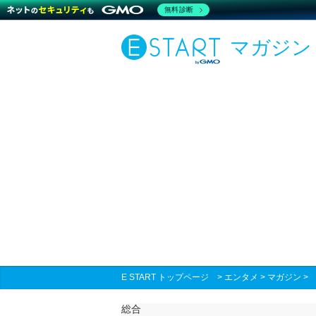
無料診断
マガジン
E START トップページ
>
エンタメ
>
マガジン
総合