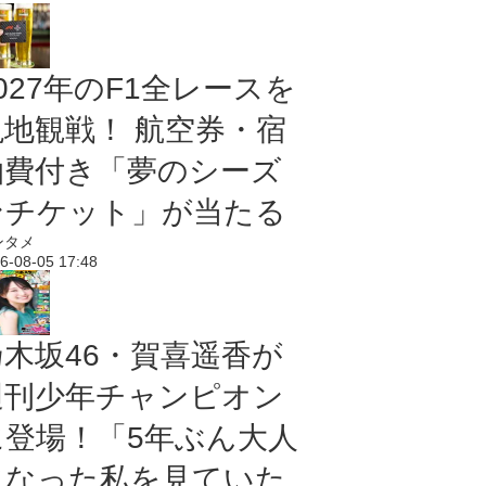
027年のF1全レースを
現地観戦！ 航空券・宿
泊費付き「夢のシーズ
ンチケット」が当たる
ンタメ
6-08-05 17:48
乃木坂46・賀喜遥香が
週刊少年チャンピオン
に登場！「5年ぶん大人
になった私を見ていた