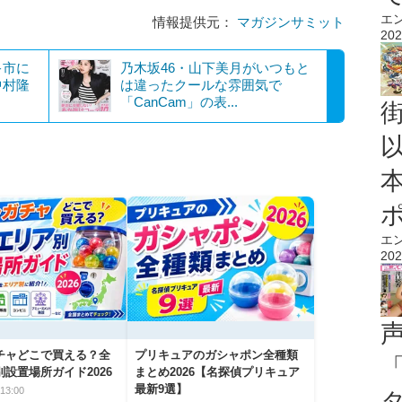
エ
情報提供元：
マガジンサミット
202
キ市に
乃木坂46・山下美月がいつもと
中村隆
は違ったクールな雰囲気で
「CanCam」の表...
エ
202
チャどこで買える？全
プリキュアのガシャポン全種類
設置場所ガイド2026
まとめ2026【名探偵プリキュア
最新9選】
13:00