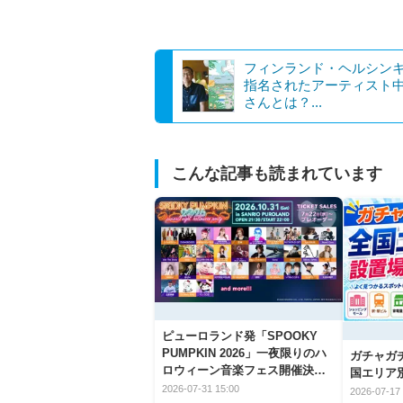
フィンランド・ヘルシン
指名されたアーティスト
さんとは？...
こんな記事も読まれています
ピューロランド発「SPOOKY
PUMPKIN 2026」一夜限りのハ
ガチャガ
ロウィーン音楽フェス開催決
国エリア別
定！
2026-07-31 15:00
2026-07-17 