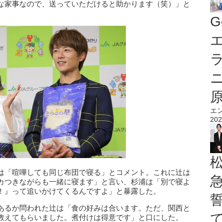
な家事なので、送っていただけると助かります（笑）」と
G
エ
エ
202
は「喧嘩しても同じ布団で寝る」とコメント。これに辻は
カつきながらも一緒に寝ます」と言い、杉浦は「別で寝よ
！』って追いかけてくるんですよ」と暴露した。
あるか問われた辻は「食の好みは合います。ただ、関西と
教えてもらいました。煮付けは得意です」と口にした。