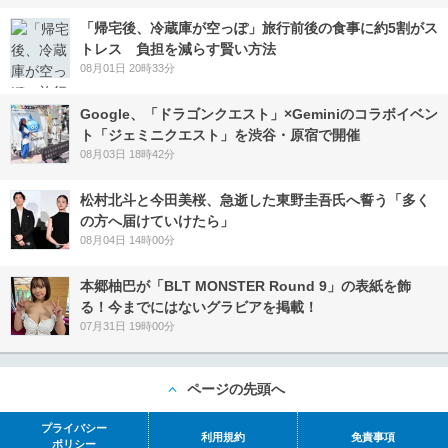
「帰宅後、冷蔵庫が空っぽ」旅行前後の食事に約5割がス
トレス 負担を減らす賢い方法
08月01日 20時33分
Google、「ドラゴンクエスト」×Geminiのコラボイベン
ト「ジェミニクエスト」を渋谷・原宿で開催
08月03日 18時42分
松村北斗と今田美桜、急逝した東野圭吾氏へ誓う「多く
の方へ届けていけたら」
08月04日 14時00分
本郷柚巴が「BLT MONSTER Round 9」の表紙を飾
る！今までにはないグラビアを掲載！
07月31日 19時00分
ページの先頭へ
プライバシー
利用規約
免責事項
ポリシー