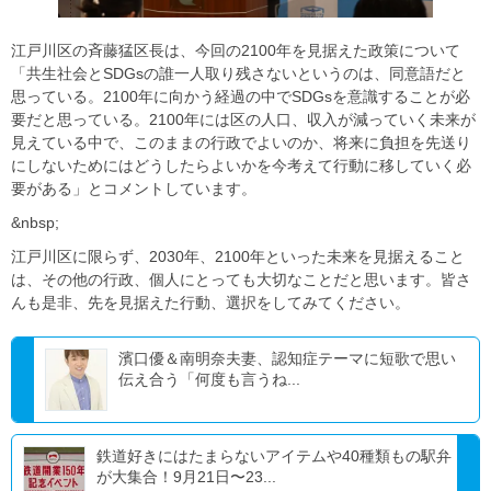
江戸川区の斉藤猛区長は、今回の2100年を見据えた政策について
「共生社会とSDGsの誰一人取り残さないというのは、同意語だと
思っている。2100年に向かう経過の中でSDGsを意識することが必
要だと思っている。2100年には区の人口、収入が減っていく未来が
見えている中で、このままの行政でよいのか、将来に負担を先送り
にしないためにはどうしたらよいかを今考えて行動に移していく必
要がある」とコメントしています。
&nbsp;
江戸川区に限らず、2030年、2100年といった未来を見据えること
は、その他の行政、個人にとっても大切なことだと思います。皆さ
んも是非、先を見据えた行動、選択をしてみてください。
濱口優＆南明奈夫妻、認知症テーマに短歌で思い
伝え合う「何度も言うね...
鉄道好きにはたまらないアイテムや40種類もの駅弁
が大集合！9月21日〜23...