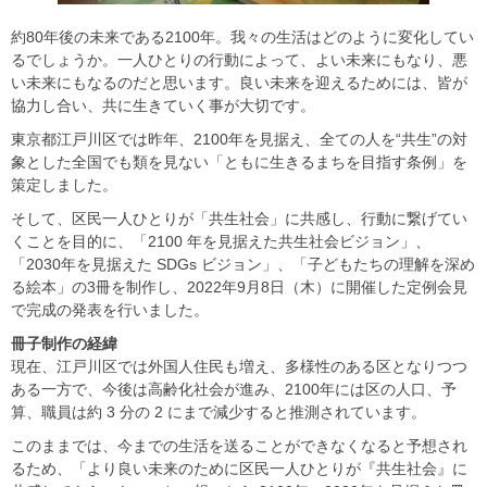
約80年後の未来である2100年。我々の生活はどのように変化してい
るでしょうか。一人ひとりの行動によって、よい未来にもなり、悪
い未来にもなるのだと思います。良い未来を迎えるためには、皆が
協力し合い、共に生きていく事が大切です。
東京都江戸川区では昨年、2100年を見据え、全ての人を“共生”の対
象とした全国でも類を見ない「ともに生きるまちを目指す条例」を
策定しました。
そして、区民一人ひとりが「共生社会」に共感し、行動に繋げてい
くことを目的に、「2100 年を見据えた共生社会ビジョン」、
「2030年を見据えた SDGs ビジョン」、「子どもたちの理解を深め
る絵本」の3冊を制作し、2022年9月8日（木）に開催した定例会見
で完成の発表を行いました。
冊子制作の経緯
現在、江戸川区では外国人住民も増え、多様性のある区となりつつ
ある一方で、今後は高齢化社会が進み、2100年には区の人口、予
算、職員は約 3 分の 2 にまで減少すると推測されています。
このままでは、今までの生活を送ることができなくなると予想され
るため、「より良い未来のために区民一人ひとりが『共生社会』に