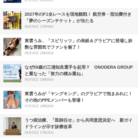
2027年のF1全レースを現地観戦！ 航空券・宿泊費付き
「夢のシーズンチケット」が当たる
08月05日 17時48分
東雲うみ、「スピリッツ」の表紙＆グラビアに登場し妖
艶な雰囲気でファンを魅了！
08月03日 18時00分
なぜ59歳の三浦知良選手を起用？ ONODERA GROUP
と重なった「努力の積み重ね」
08月05日 16時00分
東雲うみが「ヤングキング」のグラビアで泡まみれに！
その他のPPEメンバーも登場！
07月31日 19時00分
うつ病治療、「医師任せ」から共同意思決定へ 新ガイ
ドラインが示す診療改革
08月03日 17時25分