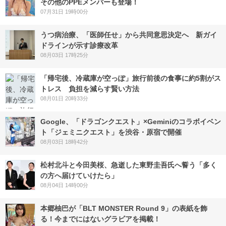
その他のPPEメンバーも登場！
07月31日 19時00分
うつ病治療、「医師任せ」から共同意思決定へ 新ガイ
ドラインが示す診療改革
08月03日 17時25分
「帰宅後、冷蔵庫が空っぽ」旅行前後の食事に約5割がス
トレス 負担を減らす賢い方法
08月01日 20時33分
Google、「ドラゴンクエスト」×Geminiのコラボイベン
ト「ジェミニクエスト」を渋谷・原宿で開催
08月03日 18時42分
松村北斗と今田美桜、急逝した東野圭吾氏へ誓う「多く
の方へ届けていけたら」
08月04日 14時00分
本郷柚巴が「BLT MONSTER Round 9」の表紙を飾
る！今までにはないグラビアを掲載！