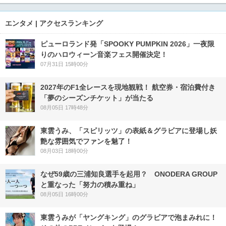
エンタメ | アクセスランキング
ピューロランド発「SPOOKY PUMPKIN 2026」一夜限
りのハロウィーン音楽フェス開催決定！
07月31日 15時00分
2027年のF1全レースを現地観戦！ 航空券・宿泊費付き
「夢のシーズンチケット」が当たる
08月05日 17時48分
東雲うみ、「スピリッツ」の表紙＆グラビアに登場し妖
艶な雰囲気でファンを魅了！
08月03日 18時00分
なぜ59歳の三浦知良選手を起用？ ONODERA GROUP
と重なった「努力の積み重ね」
08月05日 16時00分
東雲うみが「ヤングキング」のグラビアで泡まみれに！