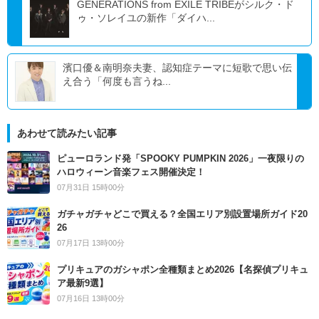
GENERATIONS from EXILE TRIBEがシルク・ド
ゥ・ソレイユの新作「ダイハ...
濱口優＆南明奈夫妻、認知症テーマに短歌で思い伝
え合う「何度も言うね...
あわせて読みたい記事
ピューロランド発「SPOOKY PUMPKIN 2026」一夜限りの
ハロウィーン音楽フェス開催決定！
07月31日 15時00分
ガチャガチャどこで買える？全国エリア別設置場所ガイド20
26
07月17日 13時00分
プリキュアのガシャポン全種類まとめ2026【名探偵プリキュ
ア最新9選】
07月16日 13時00分