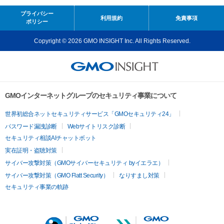
プライバシー
利用規約
免責事項
ポリシー
Copyright © 2026 GMO INSIGHT Inc. All Rights Reserved.
GMOインターネットグループのセキュリティ事業について
世界初総合ネットセキュリティサービス「GMOセキュリティ24」
パスワード漏洩診断
Webサイトリスク診断
セキュリティ相談AIチャットボット
実在証明・盗聴対策
サイバー攻撃対策（GMOサイバーセキュリティ byイエラエ）
サイバー攻撃対策（GMO Flatt Security）
なりすまし対策
セキュリティ事業の軌跡