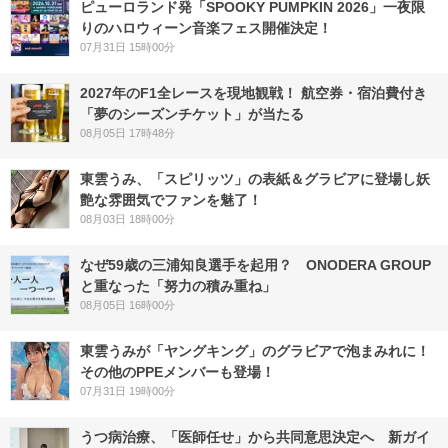
ピューロランド発「SPOOKY PUMPKIN 2026」一夜限
りのハロウィーン音楽フェス開催決定！
07月31日 15時00分
2027年のF1全レースを現地観戦！ 航空券・宿泊費付き
「夢のシーズンチケット」が当たる
08月05日 17時48分
東雲うみ、「スピリッツ」の表紙＆グラビアに登場し妖
艶な雰囲気でファンを魅了！
08月03日 18時00分
なぜ59歳の三浦知良選手を起用？ ONODERA GROUP
と重なった「努力の積み重ね」
08月05日 16時00分
東雲うみが「ヤングキング」のグラビアで泡まみれに！
その他のPPEメンバーも登場！
07月31日 19時00分
うつ病治療、「医師任せ」から共同意思決定へ 新ガイ