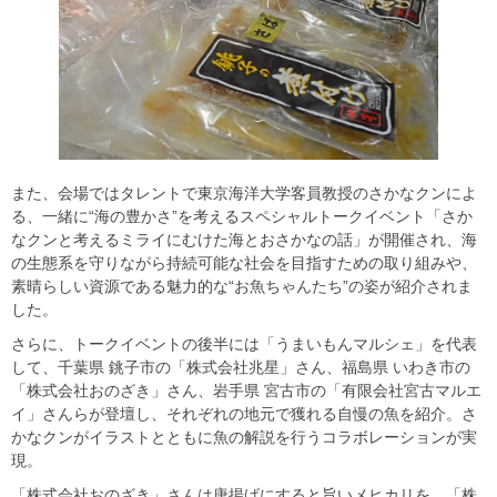
また、会場ではタレントで東京海洋大学客員教授のさかなクンによ
る、一緒に“海の豊かさ”を考えるスペシャルトークイベント「さか
なクンと考えるミライにむけた海とおさかなの話」が開催され、海
の生態系を守りながら持続可能な社会を目指すための取り組みや、
素晴らしい資源である魅力的な“お魚ちゃんたち”の姿が紹介されま
した。
さらに、トークイベントの後半には「うまいもんマルシェ」を代表
して、千葉県 銚子市の「株式会社兆星」さん、福島県 いわき市の
「株式会社おのざき」さん、岩手県 宮古市の「有限会社宮古マルエ
イ」さんらが登壇し、それぞれの地元で獲れる自慢の魚を紹介。さ
かなクンがイラストとともに魚の解説を行うコラボレーションが実
現。
「株式会社おのざき」さんは唐揚げにすると旨いメヒカリを、「株