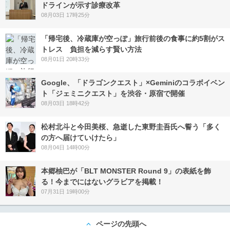
ドラインが示す診療改革
08月03日 17時25分
「帰宅後、冷蔵庫が空っぽ」旅行前後の食事に約5割がス
トレス 負担を減らす賢い方法
08月01日 20時33分
Google、「ドラゴンクエスト」×Geminiのコラボイベン
ト「ジェミニクエスト」を渋谷・原宿で開催
08月03日 18時42分
松村北斗と今田美桜、急逝した東野圭吾氏へ誓う「多く
の方へ届けていけたら」
08月04日 14時00分
本郷柚巴が「BLT MONSTER Round 9」の表紙を飾
る！今までにはないグラビアを掲載！
07月31日 19時00分
ページの先頭へ