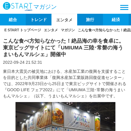
マガジン
総合
トレンド
旅行
経済
エンタメ
E START トップページ
エンタメ
マガジン
こんな食べ方知らなかった！絶品
こんな食べ方知らなかった！絶品海の幸を食卓に。
東京ビッグサイトにて「UMIUMA 三陸･常磐の海う
まいもんマルシェ」開催中
2022-09-24 21:52:31
東日本大震災の被災地における、水産加工業の復興を支援すること
を目的とした共同事業体「復興水産加工業販路回復促進センター」
では、2022年9月23日から25日まで東京ビッグサイトで開催される
『GOOD LIFE フェア2022』にて「UMIUMA 三陸･常磐の海うまい
もんマルシェ」（以下、うまいもんマルシェ）を出展中です。