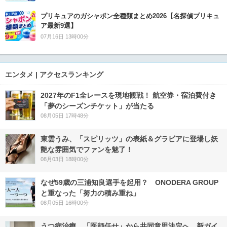
プリキュアのガシャポン全種類まとめ2026【名探偵プリキュ
ア最新9選】
07月16日 13時00分
エンタメ | アクセスランキング
2027年のF1全レースを現地観戦！ 航空券・宿泊費付き
「夢のシーズンチケット」が当たる
08月05日 17時48分
東雲うみ、「スピリッツ」の表紙＆グラビアに登場し妖
艶な雰囲気でファンを魅了！
08月03日 18時00分
なぜ59歳の三浦知良選手を起用？ ONODERA GROUP
と重なった「努力の積み重ね」
08月05日 16時00分
うつ病治療、「医師任せ」から共同意思決定へ 新ガイ