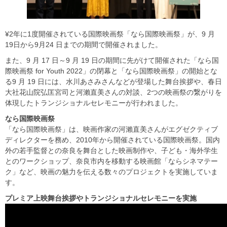
¥2年に1度開催されている国際映画祭「なら国際映画祭」が、9 月
19日から9月24 日までの期間で開催されました。
また、9 月 17 日～9 月 19 日の期間に先がけて開催された「なら国
際映画祭 for Youth 2022」の閉幕と「なら国際映画祭」の開始とな
る9 月 19 日には、水川あさみさんなどが登場した舞台挨拶や、春日
大社花山院弘匡宮司と河瀨直美さんの対談、2つの映画祭の繋がりを
体現したトランジショナルセレモニーが行われました。
なら国際映画祭
「なら国際映画祭」は、映画作家の河瀨直美さんがエグゼクティブ
ディレクターを務め、2010年から開催されている国際映画祭。国内
外の若手監督との奈良を舞台とした映画制作や、子ども・海外学生
とのワークショップ、奈良市内を移動する映画館「ならシネマテー
ク」など、映画の魅力を伝える数々のプロジェクトを実施していま
す。
プレミア上映舞台挨拶やトランジショナルセレモニーを実施