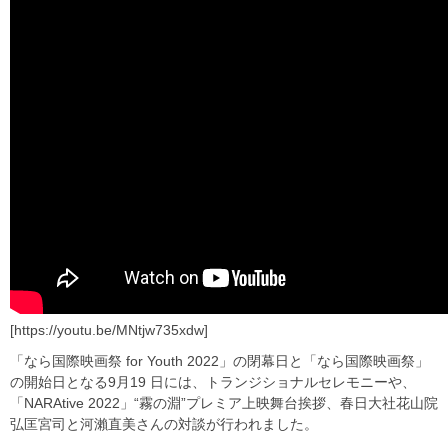
[https://youtu.be/MNtjw735xdw]
「なら国際映画祭 for Youth 2022」の閉幕日と「なら国際映画祭」
の開始日となる9月19 日には、トランジショナルセレモニーや、
「NARAtive 2022」“霧の淵”プレミア上映舞台挨拶、春日大社花山院
弘匡宮司と河瀨直美さんの対談が行われました。