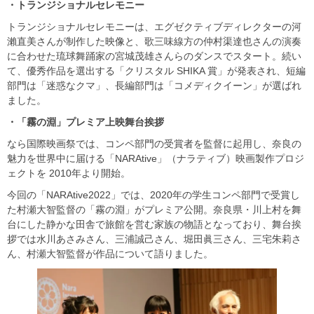
・トランジショナルセレモニー
トランジショナルセレモニーは、エグゼクティブディレクターの河
瀨直美さんが制作した映像と、歌三味線方の仲村渠達也さんの演奏
に合わせた琉球舞踊家の宮城茂雄さんらのダンスでスタート。続い
て、優秀作品を選出する「クリスタル SHIKA 賞」が発表され、短編
部門は「迷惑なクマ」、長編部門は「コメディクイーン」が選ばれ
ました。
・「霧の淵」プレミア上映舞台挨拶
なら国際映画祭では、コンペ部門の受賞者を監督に起用し、奈良の
魅力を世界中に届ける「NARAtive」（ナラティブ）映画製作プロジ
ェクトを 2010年より開始。
今回の「NARAtive2022」では、2020年の学生コンペ部門で受賞し
た村瀬大智監督の「霧の淵」がプレミア公開。奈良県・川上村を舞
台にした静かな田舎で旅館を営む家族の物語となっており、舞台挨
拶では水川あさみさん、三浦誠己さん、堀田眞三さん、三宅朱莉さ
ん、村瀬大智監督が作品について語りました。