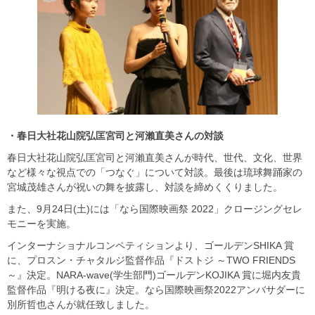
・春日大社花山院弘匡宮司と河瀨直美さんの対談
春日大社花山院弘匡宮司と河瀨直美さんが時代、世代、文化、世界
など様々な視点での「つなぐ」について対談。最後は琉球舞踊家の
宮城茂雄さんが祝いの舞を披露し、対談を締めくくりました。
また、9月24日(土)には「なら国際映画祭 2022」クロージングセレ
モニーを実施。
インターナショナルコンペティションより、ゴールデンSHIKA 賞
に、プロスン・チャタルジ監督作品『ドストジ ～TWO FRIENDS
～』決定。NARA-wave(学生部門)ゴールデンKOJIKA 賞に堀内友貴
監督作品『明ける夜に』決定。なら国際映画祭2022アンバサダーに
別所哲也さんが就任致しました。