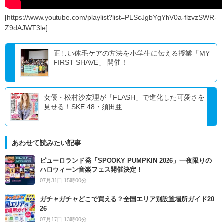
[https://www.youtube.com/playlist?list=PLScJgbYgYhV0a-flzvzSWR-
Z9dAJWT3le]
正しい体毛ケアの方法を小学生に伝える授業「MY
FIRST SHAVE」 開催！
女優・松村沙友理が「FLASH」で進化した可愛さを
見せる！SKE 48・須田亜...
あわせて読みたい記事
ピューロランド発「SPOOKY PUMPKIN 2026」一夜限りの
ハロウィーン音楽フェス開催決定！
07月31日 15時00分
ガチャガチャどこで買える？全国エリア別設置場所ガイド20
26
07月17日 13時00分