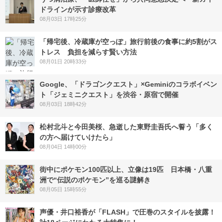
ドラインが示す診療改革
08月03日 17時25分
「帰宅後、冷蔵庫が空っぽ」旅行前後の食事に約5割がス
トレス 負担を減らす賢い方法
08月01日 20時33分
Google、「ドラゴンクエスト」×Geminiのコラボイベン
ト「ジェミニクエスト」を渋谷・原宿で開催
08月03日 18時42分
松村北斗と今田美桜、急逝した東野圭吾氏へ誓う「多く
の方へ届けていけたら」
08月04日 14時00分
街中にポケモン100匹以上、立像は19匹 日本橋・八重
洲で“伝説のポケモン”を巡る謎解き
08月05日 15時55分
声優・井口裕香が「FLASH」で圧巻のスタイルを披露！