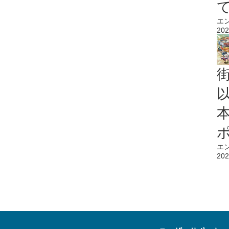
エ
202
エ
202