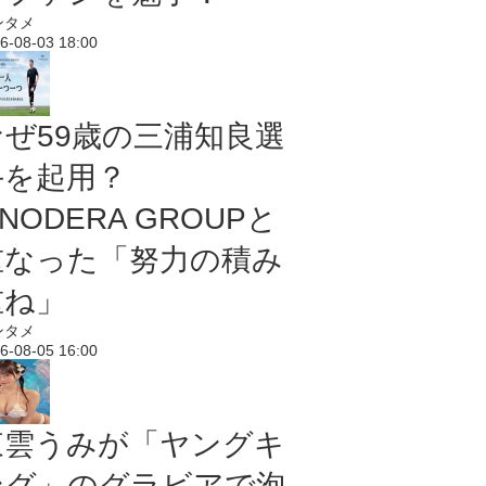
ンタメ
6-08-03 18:00
なぜ59歳の三浦知良選
手を起用？
NODERA GROUPと
重なった「努力の積み
重ね」
ンタメ
6-08-05 16:00
東雲うみが「ヤングキ
ング」のグラビアで泡