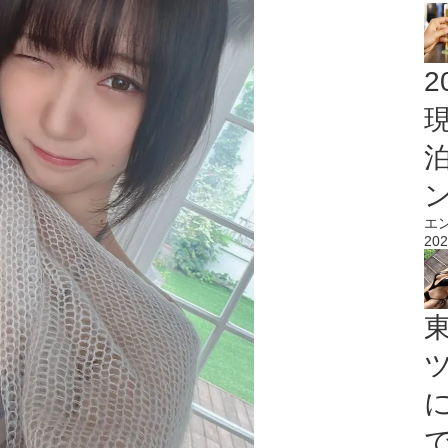
2
エ
202