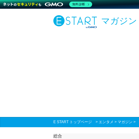
無料診断
マガジン
E START トップページ
>
エンタメ
>
マガジン
総合