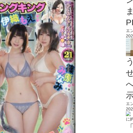
エ
202
エ
202