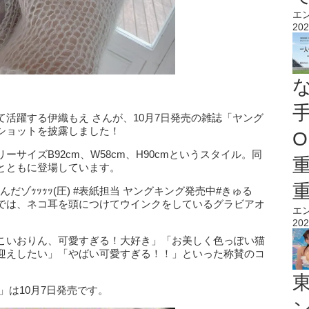
エ
202
活躍する伊織もえ さんが、10月7日発売の雑誌「ヤング
ショットを披露しました！
O
サイズB92cm、W58cm、H90cmというスタイル。同
とともに登場しています。
ゃんだゾｯｯｯｯ(圧) #表紙担当 ヤングキング発売中#きゅる
では、ネコ耳を頭につけてウインクをしているグラビアオ
エ
202
こいおりん、可愛すぎる！大好き」「お美しく色っぽい猫
迎えしたい」「やばい可愛すぎる！！」といった称賛のコ
」は10月7日発売です。