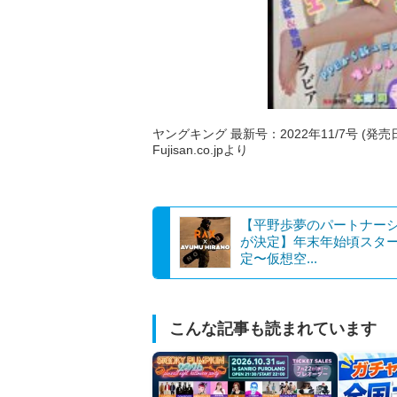
ヤングキング 最新号：2022年11/7号 (発売
Fujisan.co.jpより
【平野歩夢のパートナー
が決定】年末年始頃スタ
定〜仮想空...
こんな記事も読まれています