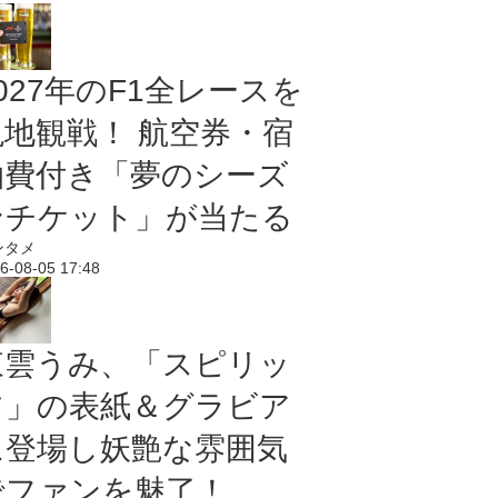
027年のF1全レースを
現地観戦！ 航空券・宿
泊費付き「夢のシーズ
ンチケット」が当たる
ンタメ
6-08-05 17:48
東雲うみ、「スピリッ
ツ」の表紙＆グラビア
に登場し妖艶な雰囲気
でファンを魅了！