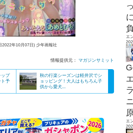
エ
202
日2022年10月07日) 少年画報社
情報提供元：
マガジンサミット
G
シップ
秋の行楽シーズンは軽井沢でシ
エ
ート予
ョッピング！大人はもちろん子
供から愛犬...
エ
202