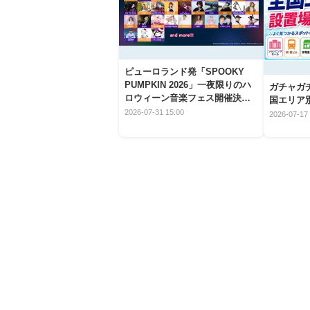
ピューロランド発「SPOOKY
PUMPKIN 2026」一夜限りのハ
ガチャガ
ロウィーン音楽フェス開催決
国エリア別
定！
2026-07-31 15:00
2026-07-17 