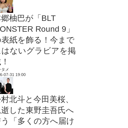
本郷柚巴が「BLT
ONSTER Round 9」
の表紙を飾る！今まで
にはないグラビアを掲
載！
ンタメ
6-07-31 19:00
松村北斗と今田美桜、
急逝した東野圭吾氏へ
誓う「多くの方へ届け