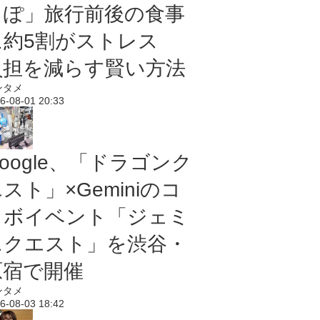
っぽ」旅行前後の食事
に約5割がストレス
負担を減らす賢い方法
ンタメ
6-08-01 20:33
oogle、「ドラゴンク
スト」×Geminiのコ
ラボイベント「ジェミ
ニクエスト」を渋谷・
原宿で開催
ンタメ
6-08-03 18:42