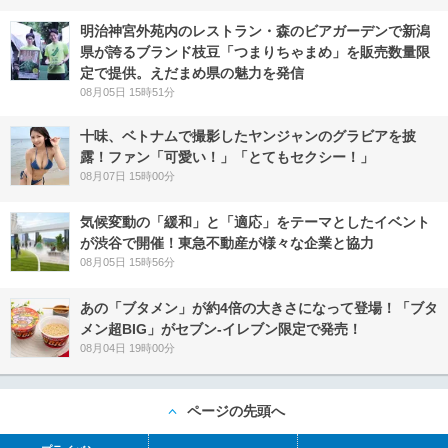
明治神宮外苑内のレストラン・森のビアガーデンで新潟
県が誇るブランド枝豆「つまりちゃまめ」を販売数量限
定で提供。えだまめ県の魅力を発信
08月05日 15時51分
十味、ベトナムで撮影したヤンジャンのグラビアを披
露！ファン「可愛い！」「とてもセクシー！」
08月07日 15時00分
気候変動の「緩和」と「適応」をテーマとしたイベント
が渋谷で開催！東急不動産が様々な企業と協力
08月05日 15時56分
あの「ブタメン」が約4倍の大きさになって登場！「ブタ
メン超BIG」がセブン‐イレブン限定で発売！
08月04日 19時00分
ページの先頭へ