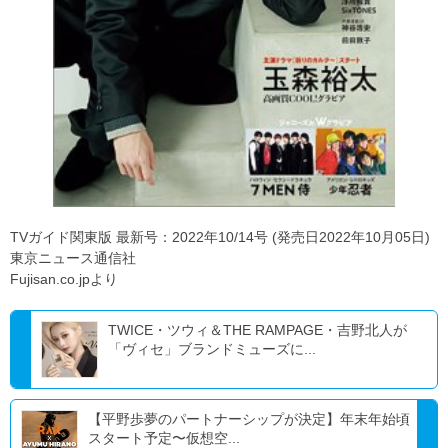
TVガイド関東版 最新号：2022年10/14号 (発売日2022年10月05日)
東京ニュース通信社
Fujisan.co.jpより
TWICE・ツウィ＆THE RAMPAGE・吉野北人が
「ヴィセ」ブランドミューズに...
【平野歩夢のパートナーシップが決定】年末年始頃
スタート予定〜仮想空...