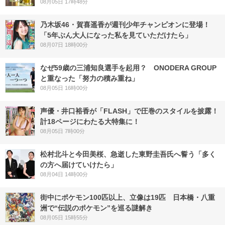
08月05日 17時48分
乃木坂46・賀喜遥香が週刊少年チャンピオンに登場！
「5年ぶん大人になった私を見ていただけたら」
08月07日 18時00分
なぜ59歳の三浦知良選手を起用？ ONODERA GROUP
と重なった「努力の積み重ね」
08月05日 16時00分
声優・井口裕香が「FLASH」で圧巻のスタイルを披露！
計18ページにわたる大特集に！
08月05日 7時00分
松村北斗と今田美桜、急逝した東野圭吾氏へ誓う「多く
の方へ届けていけたら」
08月04日 14時00分
街中にポケモン100匹以上、立像は19匹 日本橋・八重
洲で“伝説のポケモン”を巡る謎解き
08月05日 15時55分