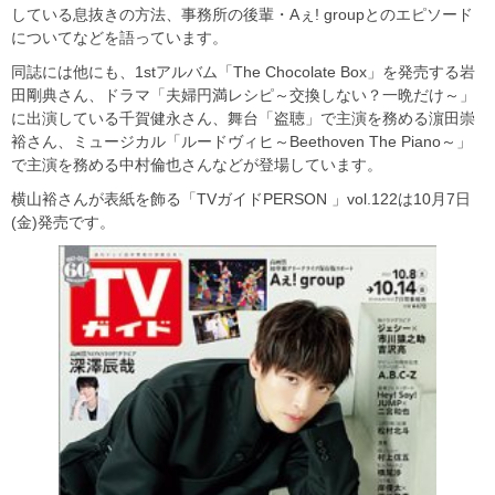
している息抜きの方法、事務所の後輩・Aぇ! groupとのエピソード
についてなどを語っています。
同誌には他にも、1stアルバム「The Chocolate Box」を発売する岩
田剛典さん、ドラマ「夫婦円満レシピ～交換しない？一晩だけ～」
に出演している千賀健永さん、舞台「盗聴」で主演を務める濵田崇
裕さん、ミュージカル「ルードヴィヒ～Beethoven The Piano～」
で主演を務める中村倫也さんなどが登場しています。
横山裕さんが表紙を飾る「TVガイドPERSON 」vol.122は10月7日
(金)発売です。