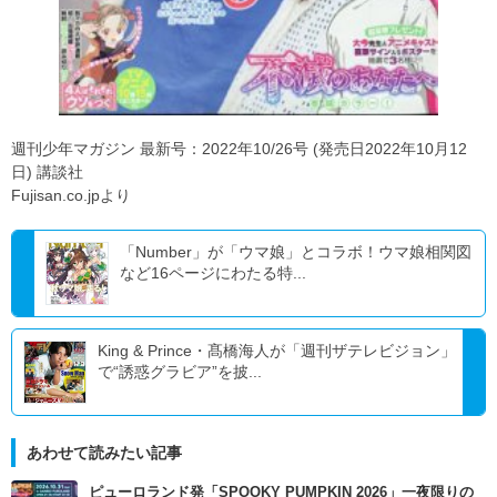
週刊少年マガジン 最新号：2022年10/26号 (発売日2022年10月12
日) 講談社
Fujisan.co.jpより
「Number」が「ウマ娘」とコラボ！ウマ娘相関図
など16ページにわたる特...
King & Prince・髙橋海人が「週刊ザテレビジョン」
で“誘惑グラビア”を披...
あわせて読みたい記事
ピューロランド発「SPOOKY PUMPKIN 2026」一夜限りの