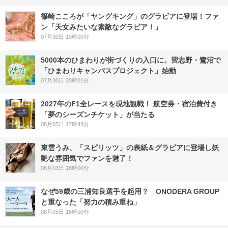
篠崎こころが「ヤングキング」のグラビアに登場！ファ
ン「天女みたいな素敵なグラビア！」
07月30日 19時00分
5000本のひまわりが街づくりの入口に。習志野・鷺沼で
「ひまわりキャンパスプロジェクト」始動
07月30日 20時01分
2027年のF1全レースを現地観戦！ 航空券・宿泊費付き
「夢のシーズンチケット」が当たる
08月05日 17時48分
東雲うみ、「スピリッツ」の表紙＆グラビアに登場し妖
艶な雰囲気でファンを魅了！
08月03日 18時00分
なぜ59歳の三浦知良選手を起用？ ONODERA GROUP
と重なった「努力の積み重ね」
08月05日 16時00分