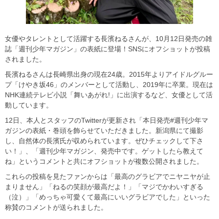
女優やタレントとして活躍する長濱ねるさんが、10月12日発売の雑
誌「週刊少年マガジン」の表紙に登場！SNSにオフショットが投稿
されました。
長濱ねるさんは長崎県出身の現在24歳。2015年よりアイドルグルー
プ「けやき坂46」のメンバーとして活動し、2019年に卒業。現在は
NHK連続テレビ小説「舞いあがれ!」に出演するなど、女優として活
動しています。
12日、本人とスタッフのTwitterが更新され「本日発売#週刊少年マ
ガジンの表紙・巻頭を飾らせていただきました。新潟県にて撮影
し、自然体の長濱氏が収められています。ぜひチェックして下さ
い！」、「週刊少年マガジン、発売中です。ゲットしたら教えて
ね」というコメントと共にオフショットが複数公開されました。
これらの投稿を見たファンからは「最高のグラビアでニヤニヤが止
まりません」「ねるの笑顔が最高だよ！」「マジでかわいすぎる
（泣）」「めっちゃ可愛くて最高にいいグラビアでした」といった
称賛のコメントが送られました。