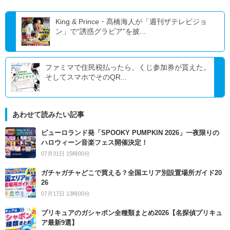
King & Prince・髙橋海人が「週刊ザテレビジョ
ン」で“誘惑グラビア”を披...
ファミマで住民税払ったら、くじ参加券が貰えた。
そしてスマホでそのQR...
あわせて読みたい記事
ピューロランド発「SPOOKY PUMPKIN 2026」一夜限りの
ハロウィーン音楽フェス開催決定！
07月31日 15時00分
ガチャガチャどこで買える？全国エリア別設置場所ガイド20
26
07月17日 13時00分
プリキュアのガシャポン全種類まとめ2026【名探偵プリキュ
ア最新9選】