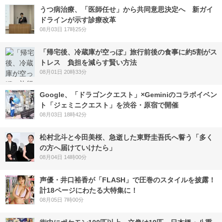
うつ病治療、「医師任せ」から共同意思決定へ 新ガイ
ドラインが示す診療改革
08月03日 17時25分
「帰宅後、冷蔵庫が空っぽ」旅行前後の食事に約5割がス
トレス 負担を減らす賢い方法
08月01日 20時33分
Google、「ドラゴンクエスト」×Geminiのコラボイベン
ト「ジェミニクエスト」を渋谷・原宿で開催
08月03日 18時42分
松村北斗と今田美桜、急逝した東野圭吾氏へ誓う「多く
の方へ届けていけたら」
08月04日 14時00分
声優・井口裕香が「FLASH」で圧巻のスタイルを披露！
計18ページにわたる大特集に！
08月05日 7時00分