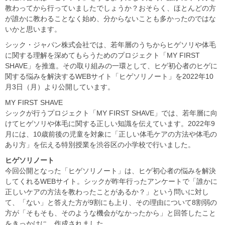
教わってから行っていましたでしょうか？おそらく、ほとんどの方
が誰かに教わることなく始め、分からないことも多かったのではな
いかと思います。
シック・ジャパン株式会社では、若年層のうちからヒゲソリや体毛
に関する理解を深めてもらうためのプロジェクト「MY FIRST
SHAVE」を推進。その取り組みの一環として、ヒゲ初心者のヒゲに
関する悩みを解決するWEBサイト「ヒゲソリノート」を2022年10
月3日（月）より公開しています。
MY FIRST SHAVE
シックが行うプロジェクト「MY FIRST SHAVE」では、若年層に向
けてヒゲソリや体毛に関する正しい知識を伝えています。2022年9
月には、10歳前後の児童を対象に「正しい体毛ケアの方法や体毛の
あり方」を伝える特別授業を渋谷区の小学校で行いました。
ヒゲソリノート
今回公開となった「ヒゲソリノート」は、ヒゲ初心者の悩みを解決
してくれるWEBサイト。シックが昨年行ったアンケートで「誰かに
正しいケアの方法を教わったことがあるか？」という問いに対し
て、「ない」と答えた方が9割にも上り、その理由について8割弱の
方が「そもそも、そのような機会がなかったから」と回答したこと
をきっかけに、作成されました。