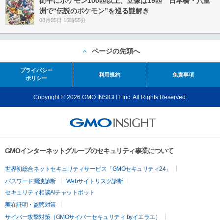
街中にポケモン100匹以上、立像は19匹 日本橋・八重
洲で“伝説のポケモン”を巡る謎解き
08月05日 15時55分
ページの先頭へ
プライバシー
利用規約
免責事項
ポリシー
Copyright © 2026 GMO INSIGHT Inc. All Rights Reserved.
GMOインターネットグループのセキュリティ事業について
世界初総合ネットセキュリティサービス「GMOセキュリティ24」
パスワード漏洩診断
Webサイトリスク診断
セキュリティ相談AIチャットボット
実在証明・盗聴対策
サイバー攻撃対策（GMOサイバーセキュリティ byイエラエ）