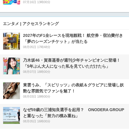
07月16日 13時00分
エンタメ | アクセスランキング
2027年のF1全レースを現地観戦！ 航空券・宿泊費付き
「夢のシーズンチケット」が当たる
08月05日 17時48分
乃木坂46・賀喜遥香が週刊少年チャンピオンに登場！
「5年ぶん大人になった私を見ていただけたら」
08月07日 18時00分
東雲うみ、「スピリッツ」の表紙＆グラビアに登場し妖
艶な雰囲気でファンを魅了！
08月03日 18時00分
なぜ59歳の三浦知良選手を起用？ ONODERA GROUP
と重なった「努力の積み重ね」
08月05日 16時00分