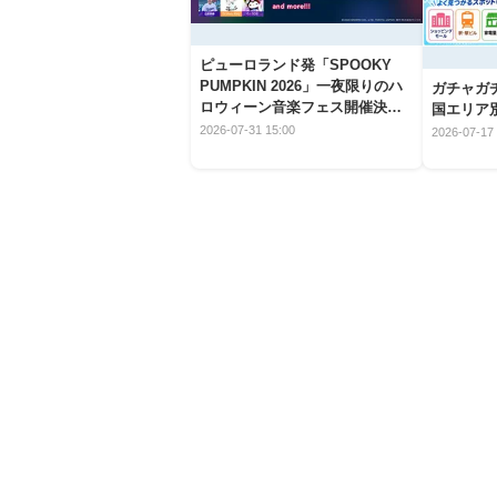
ピューロランド発「SPOOKY
PUMPKIN 2026」一夜限りのハ
ガチャガ
ロウィーン音楽フェス開催決
国エリア別
定！
2026-07-31 15:00
2026-07-17 