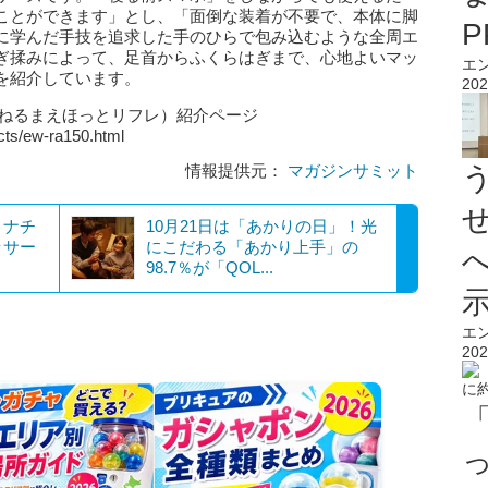
ことができます」とし、「面倒な装着が不要で、本体に脚
に学んだ手技を追求した手のひらで包み込むような全周エ
ぎ揉みによって、足首からふくらはぎまで、心地よいマッ
エ
を紹介しています。
202
」（ねるまえほっとリフレ）紹介ページ
cts/ew-ra150.html
情報提供元：
マガジンサミット
リナチ
10月21日は「あかりの日」！光
ッサー
にこだわる「あかり上手」の
98.7％が「QOL...
エ
202