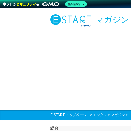
無料診断
マガジン
E START トップページ
>
エンタメ
>
マガジン
総合