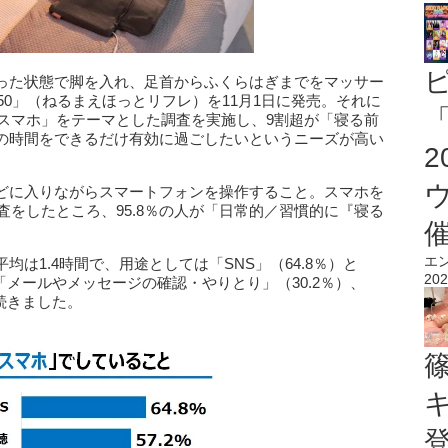
った状態で脚を入れ、足首からふくらはぎまでをマッサー
150」（ねるまえほっとリフレ）を11月1日に発売。それに
「
前スマホ」をテーマとした調査を実施し、9割超が「寝る前
の時間をできるだけ有効に過ごしたいというニーズが高い
どに入りながらスマートフォンを操作すること。スマホを
査をしたところ、95.8％の人が「日常的／習慣的に『寝る
。
エ
は1.4時間で、用途としては「SNS」（64.8％）と
202
「メールやメッセージの確認・やりとり」（30.2％）、
続きました。