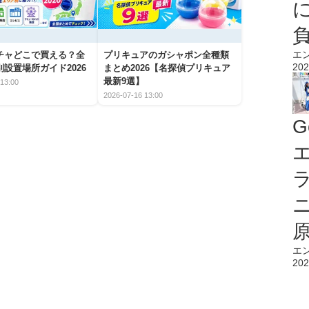
エ
チャどこで買える？全
プリキュアのガシャポン全種類
202
設置場所ガイド2026
まとめ2026【名探偵プリキュア
最新9選】
13:00
2026-07-16 13:00
G
エ
エ
202