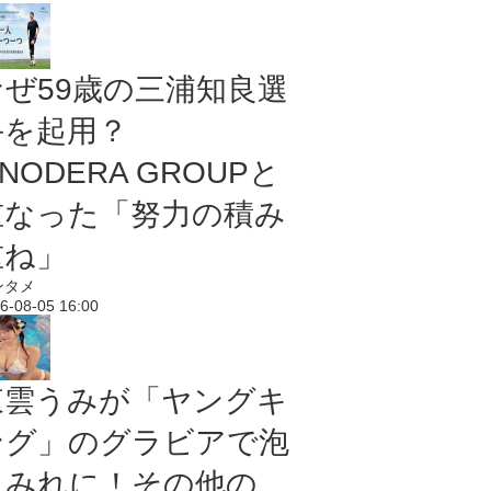
なぜ59歳の三浦知良選
手を起用？
NODERA GROUPと
重なった「努力の積み
重ね」
ンタメ
6-08-05 16:00
東雲うみが「ヤングキ
ング」のグラビアで泡
まみれに！その他の