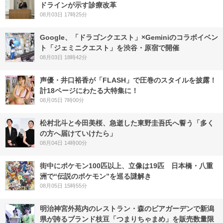
ドラインが示す診療改革
08月03日 17時25分
Google、「ドラゴンクエスト」×Geminiのコラボイベン
ト「ジェミニクエスト」を渋谷・原宿で開催
08月03日 18時42分
声優・井口裕香が「FLASH」で圧巻のスタイルを披露！
計18ページにわたる大特集に！
08月05日 7時00分
松村北斗と今田美桜、急逝した東野圭吾氏へ誓う「多く
の方へ届けていけたら」
08月04日 14時00分
街中にポケモン100匹以上、立像は19匹 日本橋・八重
洲で“伝説のポケモン”を巡る謎解き
08月05日 15時55分
明治神宮外苑内のレストラン・森のビアガーデンで新潟
県が誇るブランド枝豆「つまりちゃまめ」を販売数量限