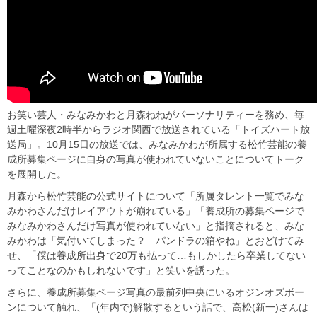
お笑い芸人・みなみかわと月森ねねがパーソナリティーを務め、毎
週土曜深夜2時半からラジオ関西で放送されている「トイズハート放
送局」。10月15日の放送では、みなみかわが所属する松竹芸能の養
成所募集ページに自身の写真が使われていないことについてトーク
を展開した。
月森から松竹芸能の公式サイトについて「所属タレント一覧でみな
みかわさんだけレイアウトが崩れている」「養成所の募集ページで
みなみかわさんだけ写真が使われていない」と指摘されると、みな
みかわは「気付いてしまった？ パンドラの箱やね」とおどけてみ
せ、「僕は養成所出身で20万も払って…もしかしたら卒業してない
ってことなのかもしれないです」と笑いを誘った。
さらに、養成所募集ページ写真の最前列中央にいるオジンオズボー
ンについて触れ、「(年内で)解散するという話で、高松(新一)さんは