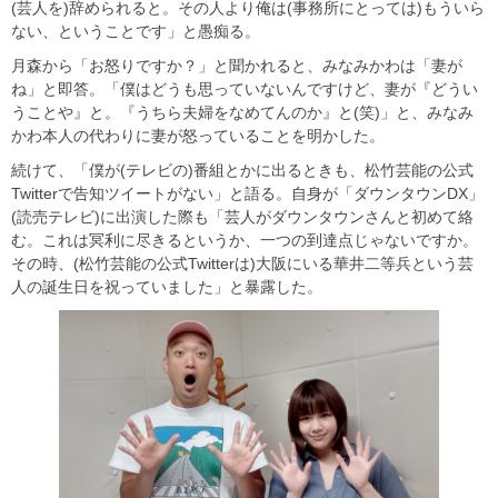
(芸人を)辞められると。その人より俺は(事務所にとっては)もういら
ない、ということです」と愚痴る。
月森から「お怒りですか？」と聞かれると、みなみかわは「妻が
ね」と即答。「僕はどうも思っていないんですけど、妻が『どうい
うことや』と。『うちら夫婦をなめてんのか』と(笑)」と、みなみ
かわ本人の代わりに妻が怒っていることを明かした。
続けて、「僕が(テレビの)番組とかに出るときも、松竹芸能の公式
Twitterで告知ツイートがない」と語る。自身が「ダウンタウンDX」
(読売テレビ)に出演した際も「芸人がダウンタウンさんと初めて絡
む。これは冥利に尽きるというか、一つの到達点じゃないですか。
その時、(松竹芸能の公式Twitterは)大阪にいる華井二等兵という芸
人の誕生日を祝っていました」と暴露した。