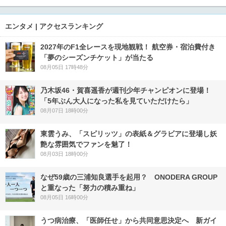
エンタメ | アクセスランキング
2027年のF1全レースを現地観戦！ 航空券・宿泊費付き
「夢のシーズンチケット」が当たる
08月05日 17時48分
乃木坂46・賀喜遥香が週刊少年チャンピオンに登場！
「5年ぶん大人になった私を見ていただけたら」
08月07日 18時00分
東雲うみ、「スピリッツ」の表紙＆グラビアに登場し妖
艶な雰囲気でファンを魅了！
08月03日 18時00分
なぜ59歳の三浦知良選手を起用？ ONODERA GROUP
と重なった「努力の積み重ね」
08月05日 16時00分
うつ病治療、「医師任せ」から共同意思決定へ 新ガイ