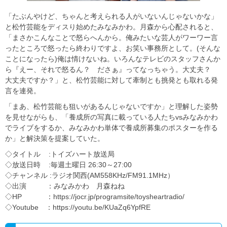
「たぶんやけど、ちゃんと考えられる人がいないんじゃないかな」
と松竹芸能をディスり始めたみなみかわ。月森から心配されると、
「まさかこんなことで怒らへんから。俺みたいな芸人がワーワー言
ったところで怒ったら終わりですよ、お笑い事務所として。(そんな
ことになったら)俺は情けないね。いろんなテレビのスタッフさんか
ら『えー、それで怒るん？ ださぁ』ってなっちゃう。大丈夫？
大丈夫ですか？」と、松竹芸能に対して牽制とも挑発とも取れる発
言を連発。
「まあ、松竹芸能も狙いがあるんじゃないですか」と理解した姿勢
を見せながらも、「養成所の写真に載っている人たちvsみなみかわ
でライブをするか、みなみかわ単体で養成所募集のポスターを作る
か」と解決策を提案していた。
◇タイトル :トイズハート放送局
◇放送日時 :毎週土曜日 26:30～27:00
◇チャンネル :ラジオ関西(AM558KHz/FM91.1MHz）
◇出演 ：みなみかわ 月森ねね
◇HP ：https://jocr.jp/programsite/toysheartradio/
◇Youtube ：https://youtu.be/KUaZq6YpfRE