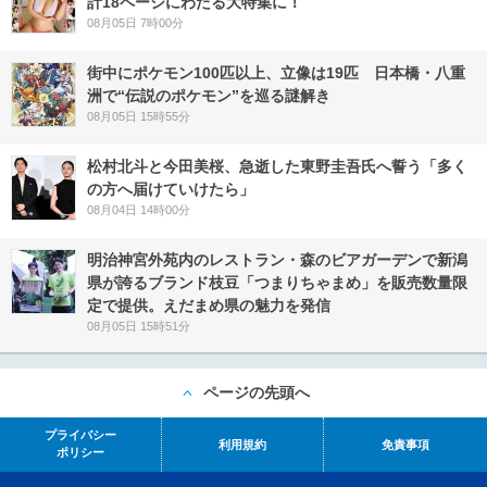
計18ページにわたる大特集に！
08月05日 7時00分
街中にポケモン100匹以上、立像は19匹 日本橋・八重
洲で“伝説のポケモン”を巡る謎解き
08月05日 15時55分
松村北斗と今田美桜、急逝した東野圭吾氏へ誓う「多く
の方へ届けていけたら」
08月04日 14時00分
明治神宮外苑内のレストラン・森のビアガーデンで新潟
県が誇るブランド枝豆「つまりちゃまめ」を販売数量限
定で提供。えだまめ県の魅力を発信
08月05日 15時51分
ページの先頭へ
プライバシー
利用規約
免責事項
ポリシー