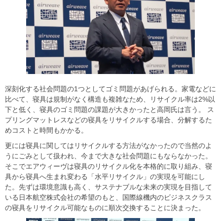
深刻化する社会問題の1つとしてゴミ問題があげられる。家電などに
比べて、寝具は規制がなく構造も複雑なため、リサイクル率は2%以
下と低く、寝具のゴミ問題の課題が大きかったと高岡氏は言う。 ス
プリングマットレスなどの寝具をリサイクルする場合、分解するた
めコストと時間もかかる。
更には寝具に関してはリサイクルする方法がなかったので当然のよ
うにごみとして扱われ、今まで大きな社会問題にもならなかった。
そこでエアウィーヴは寝具のリサイクル化を本格的に取り組み、寝
具から寝具へ生まれ変わる「水平リサイクル」の実現を可能にし
た。先ずは環境意識も高く、サステナブルな未来の実現を目指して
いる日本航空株式会社の希望のもと、国際線機内のビジネスクラス
の寝具をリサイクル可能なものに順次交換することに決まった。