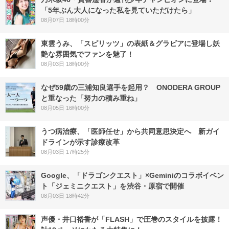
「5年ぶん大人になった私を見ていただけたら」
08月07日 18時00分
東雲うみ、「スピリッツ」の表紙＆グラビアに登場し妖
艶な雰囲気でファンを魅了！
08月03日 18時00分
なぜ59歳の三浦知良選手を起用？ ONODERA GROUP
と重なった「努力の積み重ね」
08月05日 16時00分
うつ病治療、「医師任せ」から共同意思決定へ 新ガイ
ドラインが示す診療改革
08月03日 17時25分
Google、「ドラゴンクエスト」×Geminiのコラボイベン
ト「ジェミニクエスト」を渋谷・原宿で開催
08月03日 18時42分
声優・井口裕香が「FLASH」で圧巻のスタイルを披露！