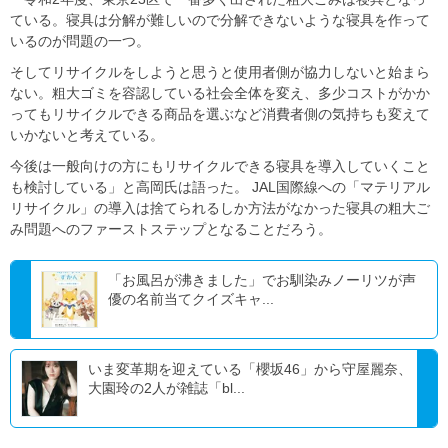
ている。寝具は分解が難しいので分解できないような寝具を作って
いるのが問題の一つ。
そしてリサイクルをしようと思うと使用者側が協力しないと始まら
ない。粗大ゴミを容認している社会全体を変え、多少コストがかか
ってもリサイクルできる商品を選ぶなど消費者側の気持ちも変えて
いかないと考えている。
今後は一般向けの方にもリサイクルできる寝具を導入していくこと
も検討している」と高岡氏は語った。 JAL国際線への「マテリアル
リサイクル」の導入は捨てられるしか方法がなかった寝具の粗大ご
み問題へのファーストステップとなることだろう。
「お風呂が沸きました」でお馴染みノーリツが声
優の名前当てクイズキャ...
いま変革期を迎えている「櫻坂46」から守屋麗奈、
大園玲の2人が雑誌「bl...