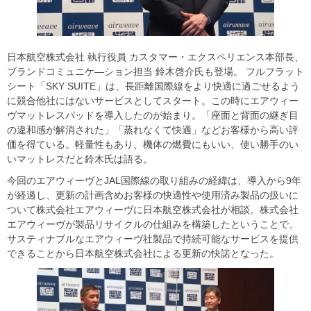
日本航空株式会社 執行役員 カスタマー・エクスペリエンス本部長、
ブランドコミュニケ―ション担当 鈴木啓介氏も登場。 フルフラット
シート「SKY SUITE」は、長距離国際線をより快適に過ごせるよう
に競合他社にはないサービスとしてスタート。この時にエアウィー
ヴマットレスパッドを導入したのが始まり。「座面と背面の継ぎ目
の違和感が解消された」「蒸れなくて快適」などお客様から高い評
価を得ている。軽量性もあり、機体の燃費にもいい、使い勝手のい
いマットレスだと鈴木氏は語る。
今回のエアウィーヴとJAL国際線の取り組みの経緯は、導入から9年
が経過し、更新の計画含めお客様の快適性や使用済み製品の扱いに
ついて株式会社エアウィーヴに日本航空株式会社が相談。株式会社
エアウィーヴが製品リサイクルの仕組みを構築したということで、
サスティナブルなエアウィーヴ社製品で持続可能なサービスを提供
できることから日本航空株式会社による更新の快諾となった。