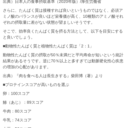
出典）日本人の食事摂取基準（
2020
年版）
/
厚生労働省
さらに、たんぱく質は接種すれば良いというものではなく、必須ア
ミノ酸のバランスが良いほど栄養価が高く、
10
種類のアミノ酸それ
ぞれの摂取量に差がない状態が望ましいそうです。
そこで、効率良くたんぱく質を摂る方法として、以下を目安にする
と良いでしょう。
■
動物性たんぱく質と植物性たんぱく質は「
2
：
1
」
動物性たんぱく質の摂取が
50
％未満だと平均寿命が短いという統計
結果があるそうです。逆に
70
％以上と多すぎては動脈硬化性心疾患
の増加の心配があります。
出典）『肉を食べる人は長生きする』柴田博（著）より
■
プロテインスコアが高いものを選ぶ
卵：
100
スコア
鯵（あじ）：
89
スコア
牛肉：
80
スコア
牛乳：
74
スコア