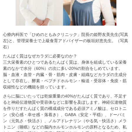
心療内科医で「ひめのともみクリニック」院長の姫野友美先生(写真
左)と、管理栄養士で上級食育アドバイザーの板垣好恵先生。（写真
右）
たんぱく質はなぜカラダに必要なのか？
三大栄養素のひとつであるたんぱく質は、身体を組成している栄養
素のなかで水分（
60%
）の次に多い
20%
の割合をしめています。
脳・血液・血管・内臓・骨・筋肉・皮膚・組織などカラダの主成分
として存在し、酵素・ペプチドホルモン・輸送・受容体・免疫・筋
収縮性などの機能を担っています。
さらに脳にいたっては乾燥重量の
40%
がたんぱく質であり、不足す
ると神経伝達物質や受容体などに影響を及ぼします。神経伝達物質
を作りだすたんぱく質の構成成分である必須アミノ酸は、セロトニ
ン（安心感・幸せ感・落着き）、
GABA
（安定・平穏）、ドーパミ
ン（元気さ・快活さ）、ノルアドレナリン（やる気・快活さ）メラ
トニン（睡眠）などの脳内ホルモンホルモンの原料となるため、私