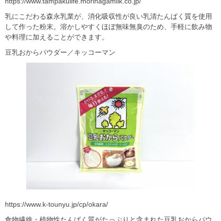
https://www.tampakulife.morinagamilk.co.jp/
乳にこだわる森永乳業が、消化吸収性が良い乳清たんぱく質を使用
して作った粉末。溶かしやすくほぼ無味無臭のため、手軽に飲み物
や料理に加えることができます。
豆乳おからパウダー／キッコーマン
https://www.k-tounyu.jp/cp/okara/
食物繊維・植物性たんぱく質がたっぷりと含まれた豆乳おからパウ