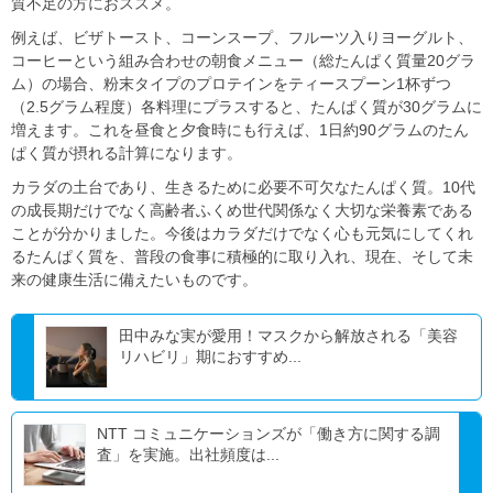
質不足の方におススメ。
例えば、ビザトースト、コーンスープ、フルーツ入りヨーグルト、
コーヒーという組み合わせの朝食メニュー（総たんぱく質量
20
グラ
ム）の場合、粉末タイプのプロテインをティースプーン
1
杯ずつ
（
2.5
グラム程度）各料理にプラスすると、たんぱく質が
30
グラムに
増えます。これを昼食と夕食時にも行えば、
1
日約
90
グラムのたん
ぱく質が摂れる計算になります。
カラダの土台であり、生きるために必要不可欠なたんぱく質。
10
代
の成長期だけでなく高齢者ふくめ世代関係なく大切な栄養素である
ことが分かりました。今後はカラダだけでなく心も元気にしてくれ
るたんぱく質を、普段の食事に積極的に取り入れ、現在、そして未
来の健康生活に備えたいものです。
田中みな実が愛用！マスクから解放される「美容
リハビリ」期におすすめ...
NTT コミュニケーションズが「働き方に関する調
査」を実施。出社頻度は...