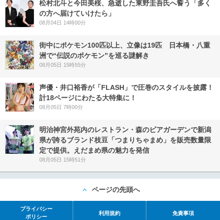
松村北斗と今田美桜、急逝した東野圭吾氏へ誓う「多く
の方へ届けていけたら」
08月04日 14時00分
街中にポケモン100匹以上、立像は19匹 日本橋・八重
洲で“伝説のポケモン”を巡る謎解き
08月05日 15時55分
声優・井口裕香が「FLASH」で圧巻のスタイルを披露！
計18ページにわたる大特集に！
08月05日 7時00分
明治神宮外苑内のレストラン・森のビアガーデンで新潟
県が誇るブランド枝豆「つまりちゃまめ」を販売数量限
定で提供。えだまめ県の魅力を発信
08月05日 15時51分
ページの先頭へ
プライバシー
利用規約
免責事項
ポリシー