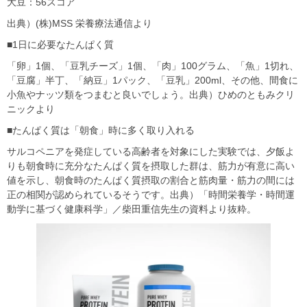
大豆：
56
スコア
出典）
(
株
)MSS
栄養療法通信より
■
1
日に必要なたんぱく質
「卵」
1
個、「豆乳チーズ」
1
個、「肉」
100
グラム、「魚」
1
切れ、
「豆腐」半丁、「納豆」
1
パック、「豆乳」
200ml
、その他、間食に
小魚やナッツ類をつまむと良いでしょう。出典）ひめのともみクリ
ニックより
■
たんぱく質は「朝食」時に多く取り入れる
サルコペニアを発症している高齢者を対象にした実験では、夕飯よ
りも朝食時に充分なたんぱく質を摂取した群は、筋力が有意に高い
値を示し、朝食時のたんぱく質摂取の割合と筋肉量・筋力の間には
正の相関が認められているそうです。出典）「時間栄養学・時間運
動学に基づく健康科学」／柴田重信先生の資料より抜粋。