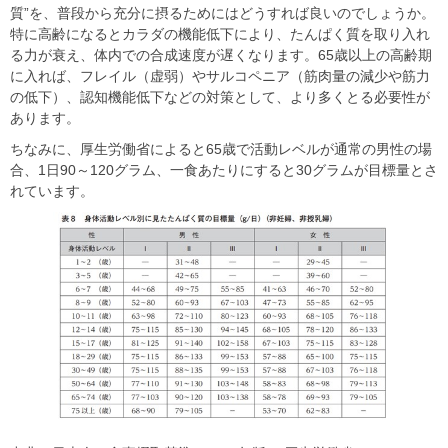
質
”
を、普段から充分に摂るためにはどうすれば良いのでしょうか。
特に高齢になるとカラダの機能低下により、たんぱく質を取り入れ
る力が衰え、体内での合成速度が遅くなります。
65
歳以上の高齢期
に入れば、フレイル（虚弱）やサルコペニア（筋肉量の減少や筋力
の低下）、認知機能低下などの対策として、より多くとる必要性が
あります。
ちなみに、厚生労働省によると
65
歳で活動レベルが通常の男性の場
合、
1
日
90
～
120
グラム、一食あたりにすると
30
グラムが目標量とさ
れています。