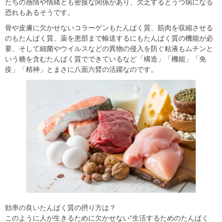
たちの感情や情緒とも密接な関係があり、欠乏するとうつ病になる
恐れもあるそうです。
骨や皮膚に欠かせないコラーゲンもたんぱく質、筋肉を収縮させる
のもたんぱく質、薬を患部まで輸送するにもたんぱく質の機能が必
要、そして細菌やウイルスなどの異物の侵入を防ぐ粘液もムチンと
いう糖を含むたんぱく質でできているなど「構造」「機能」「免
疫」「精神」とまさに八面六臂の活躍なのです。
効率の良いたんぱく質の摂り方は？
このように人が生きるために欠かせない
“
生活するためのたんぱく