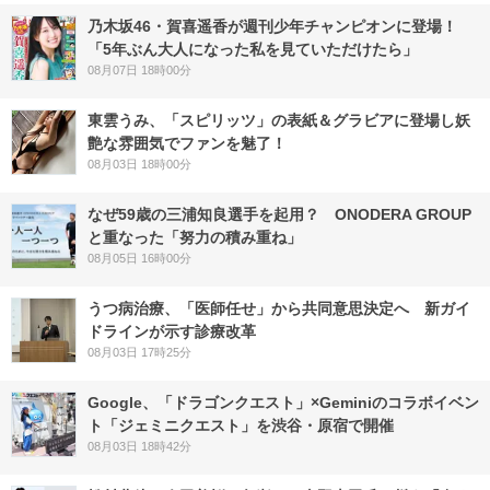
乃木坂46・賀喜遥香が週刊少年チャンピオンに登場！
「5年ぶん大人になった私を見ていただけたら」
08月07日 18時00分
東雲うみ、「スピリッツ」の表紙＆グラビアに登場し妖
艶な雰囲気でファンを魅了！
08月03日 18時00分
なぜ59歳の三浦知良選手を起用？ ONODERA GROUP
と重なった「努力の積み重ね」
08月05日 16時00分
うつ病治療、「医師任せ」から共同意思決定へ 新ガイ
ドラインが示す診療改革
08月03日 17時25分
Google、「ドラゴンクエスト」×Geminiのコラボイベン
ト「ジェミニクエスト」を渋谷・原宿で開催
08月03日 18時42分