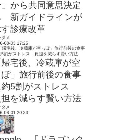
せ」から共同意思決定
へ 新ガイドラインが
示す診療改革
ンタメ
6-08-03 17:25
「帰宅後、冷蔵庫が空
っぽ」旅行前後の食事
に約5割がストレス
負担を減らす賢い方法
ンタメ
6-08-01 20:33
oogle、「ドラゴンク