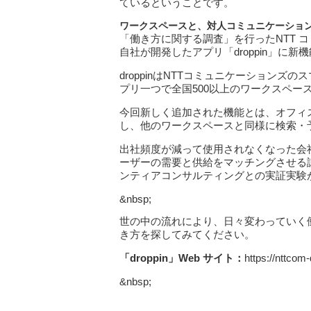
ているということです。
ワークスペースと、対人コミュニケーショ
「働き方に関する調査」を行ったNTT コ
自社が開発したアプリ「droppin」に新
droppinはNTTコミュニケーション
プリ一つで全国500以上のワークスペー
今回新しく追加された機能とは、オフィスの
し、他のワークスペースと同様に検索・
出社頻度が減って使用されなくなった会社の
ーザーの需要と供給をマッチングさせる試
ンティアコンサルティングとの実証実験
&nbsp;
世の中の流れにより、日々変わっていく
き方を探してみてください。
「droppin」Web サイト：
https://nttcom
&nbsp;