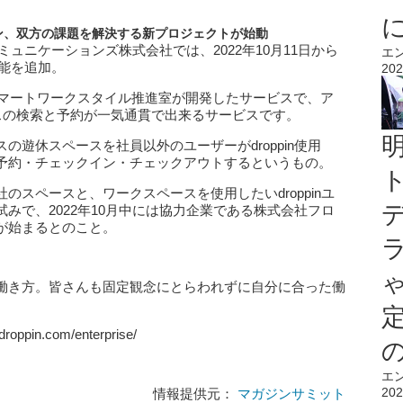
ン、双方の課題を解決する新プロジェクトが始動
ミュニケーションズ株式会社では、2022年10月11日から
エ
機能を追加。
202
ズのスマートワークスタイル推進室が開発したサービスで、ア
スの検索と予約が一気通貫で出来るサービスです。
遊休スペースを社員以外のユーザーがdroppin使用
予約・チェックイン・チェックアウトするというもの。
スペースと、ワークスペースを使用したいdroppinユ
みで、2022年10月中には協力企業である株式会社フロ
が始まるとのこと。
働き方。皆さんも固定観念にとらわれずに自分に合った働
-droppin.com/enterprise/
エ
202
情報提供元：
マガジンサミット