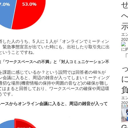
エ
202
した人のうち、5 人に 1 人が「オンラインでミーティン
。緊急事態宣言が出ていた時にも、出社したり取引先に出
ということですね。
は「ワークスペースへの不満」と「対人コミュニケーション不
を課題に感じているか？という設問では回答者の48％が
ン会議に入ると、周辺の雑音が入ってしまいミーティング
適切な場所(機密情報の保持や周囲の音など)の確保が難し
当てはまると回答しており、ワークスペースの確保や周辺環
うです。
エ
202
ペースからオンライン会議に入ると、周辺の雑音が入って
G