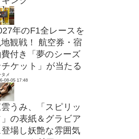
ンキング
027年のF1全レースを
現地観戦！ 航空券・宿
泊費付き「夢のシーズ
ンチケット」が当たる
ンタメ
6-08-05 17:48
東雲うみ、「スピリッ
ツ」の表紙＆グラビア
に登場し妖艶な雰囲気