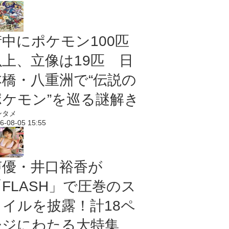
街中にポケモン100匹
以上、立像は19匹 日
本橋・八重洲で“伝説の
ポケモン”を巡る謎解き
ンタメ
6-08-05 15:55
声優・井口裕香が
「FLASH」で圧巻のス
タイルを披露！計18ペ
ージにわたる大特集