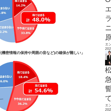
エ
エ
202
(機密情報の保持や周囲の音など)の確保が難しい」
エ
202