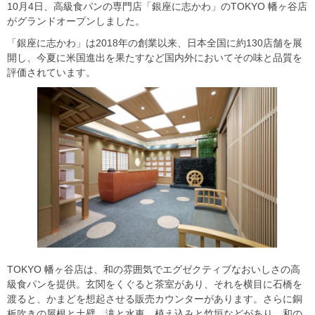
10月4日、高級食パンの専門店「銀座に志かわ」のTOKYO 幡ヶ谷店
がグランドオープンしました。
「銀座に志かわ」は2018年の創業以来、日本全国に約130店舗を展
開し、今夏に米国進出を果たすなど国内外においてその味と品質を
評価されています。
TOKYO 幡ヶ谷店は、和の雰囲気でエグゼクティブなおいしさの高
級食パンを提供。玄関をくぐると茶室があり、それを横目に石橋を
渡ると、かまどを想起させる販売カウンターがあります。さらに銅
板吹きの屋根と土壁、滝と水車、植え込みと竹垣などがあり、和の