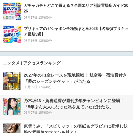
ガチャガチャどこで買える？全国エリア別設置場所ガイド20
26
07月17日 13時00分
プリキュアのガシャポン全種類まとめ2026【名探偵プリキュ
ア最新9選】
07月16日 13時00分
エンタメ | アクセスランキング
2027年のF1全レースを現地観戦！ 航空券・宿泊費付き
「夢のシーズンチケット」が当たる
08月05日 17時48分
乃木坂46・賀喜遥香が週刊少年チャンピオンに登場！
「5年ぶん大人になった私を見ていただけたら」
08月07日 18時00分
東雲うみ、「スピリッツ」の表紙＆グラビアに登場し妖
艶な雰囲気でファンを魅了！