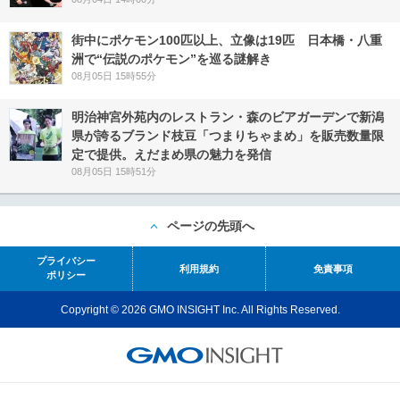
街中にポケモン100匹以上、立像は19匹 日本橋・八重
洲で“伝説のポケモン”を巡る謎解き
08月05日 15時55分
明治神宮外苑内のレストラン・森のビアガーデンで新潟
県が誇るブランド枝豆「つまりちゃまめ」を販売数量限
定で提供。えだまめ県の魅力を発信
08月05日 15時51分
ページの先頭へ
プライバシー
利用規約
免責事項
ポリシー
Copyright © 2026 GMO INSIGHT Inc. All Rights Reserved.