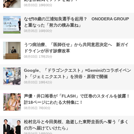
08月03日 18時00分
なぜ59歳の三浦知良選手を起用？ ONODERA GROUP
と重なった「努力の積み重ね」
08月05日 16時00分
うつ病治療、「医師任せ」から共同意思決定へ 新ガイ
ドラインが示す診療改革
08月03日 17時25分
Google、「ドラゴンクエスト」×Geminiのコラボイベン
ト「ジェミニクエスト」を渋谷・原宿で開催
08月03日 18時42分
声優・井口裕香が「FLASH」で圧巻のスタイルを披露！
計18ページにわたる大特集に！
08月05日 7時00分
松村北斗と今田美桜、急逝した東野圭吾氏へ誓う「多く
の方へ届けていけたら」
08月04日 14時00分