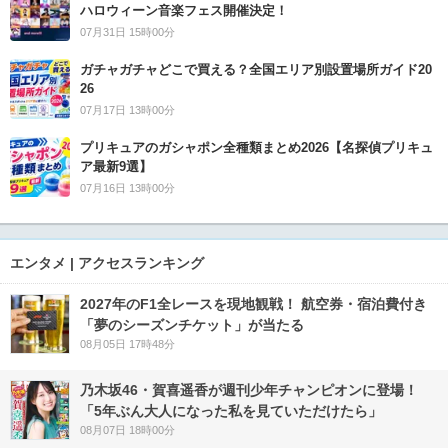
ハロウィーン音楽フェス開催決定！
07月31日 15時00分
ガチャガチャどこで買える？全国エリア別設置場所ガイド20
26
07月17日 13時00分
プリキュアのガシャポン全種類まとめ2026【名探偵プリキュ
ア最新9選】
07月16日 13時00分
エンタメ | アクセスランキング
2027年のF1全レースを現地観戦！ 航空券・宿泊費付き
「夢のシーズンチケット」が当たる
08月05日 17時48分
乃木坂46・賀喜遥香が週刊少年チャンピオンに登場！
「5年ぶん大人になった私を見ていただけたら」
08月07日 18時00分