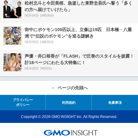
松村北斗と今田美桜、急逝した東野圭吾氏へ誓う「多く
の方へ届けていけたら」
08月04日 14時00分
街中にポケモン100匹以上、立像は19匹 日本橋・八重
洲で“伝説のポケモン”を巡る謎解き
08月05日 15時55分
声優・井口裕香が「FLASH」で圧巻のスタイルを披露！
計18ページにわたる大特集に！
08月05日 7時00分
ページの先頭へ
プライバシー
利用規約
免責事項
ポリシー
Copyright © 2026 GMO INSIGHT Inc. All Rights Reserved.