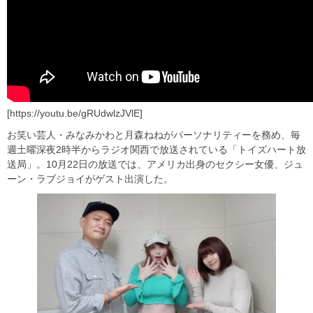
[https://youtu.be/gRUdwlzJVlE]
お笑い芸人・みなみかわと月森ねねがパーソナリティーを務め、毎
週土曜深夜2時半からラジオ関西で放送されている「トイズハート放
送局」。10月22日の放送では、アメリカ出身のセクシー女優、ジュ
ーン・ラブジョイがゲスト出演した。