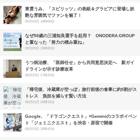
東雲うみ、「スピリッツ」の表紙＆グラビアに登場し妖
艶な雰囲気でファンを魅了！
08月03日 18時00分
なぜ59歳の三浦知良選手を起用？ ONODERA GROUP
と重なった「努力の積み重ね」
08月05日 16時00分
うつ病治療、「医師任せ」から共同意思決定へ 新ガイ
ドラインが示す診療改革
08月03日 17時25分
「帰宅後、冷蔵庫が空っぽ」旅行前後の食事に約5割がス
トレス 負担を減らす賢い方法
08月01日 20時33分
Google、「ドラゴンクエスト」×Geminiのコラボイベン
ト「ジェミニクエスト」を渋谷・原宿で開催
08月03日 18時42分