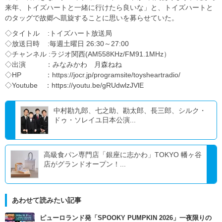
来年、トイズハートと一緒に行けたら良いな」と、トイズハートと
のタッグで故郷へ凱旋することに思いを募らせていた。
◇タイトル :トイズハート放送局
◇放送日時 :毎週土曜日 26:30～27:00
◇チャンネル :ラジオ関西(AM558KHz/FM91.1MHz）
◇出演 ：みなみかわ 月森ねね
◇HP ：https://jocr.jp/programsite/toysheartradio/
◇Youtube ：https://youtu.be/gRUdwlzJVlE
中村勘九郎、七之助、勘太郎、長三郎、シルク・
ドゥ・ソレイユ日本公演...
高級食パン専門店「銀座に志かわ」TOKYO 幡ヶ谷
店がグランドオープン！...
あわせて読みたい記事
ピューロランド発「SPOOKY PUMPKIN 2026」一夜限りの