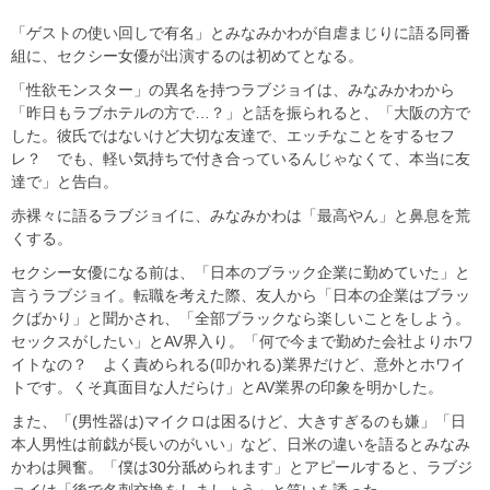
「ゲストの使い回しで有名」とみなみかわが自虐まじりに語る同番
組に、セクシー女優が出演するのは初めてとなる。
「性欲モンスター」の異名を持つラブジョイは、みなみかわから
「昨日もラブホテルの方で…？」と話を振られると、「大阪の方で
した。彼氏ではないけど大切な友達で、エッチなことをするセフ
レ？ でも、軽い気持ちで付き合っているんじゃなくて、本当に友
達で」と告白。
赤裸々に語るラブジョイに、みなみかわは「最高やん」と鼻息を荒
くする。
セクシー女優になる前は、「日本のブラック企業に勤めていた」と
言うラブジョイ。転職を考えた際、友人から「日本の企業はブラッ
クばかり」と聞かされ、「全部ブラックなら楽しいことをしよう。
セックスがしたい」とAV界入り。「何で今まで勤めた会社よりホワ
イトなの？ よく責められる(叩かれる)業界だけど、意外とホワイ
トです。くそ真面目な人だらけ」とAV業界の印象を明かした。
また、「(男性器は)マイクロは困るけど、大きすぎるのも嫌」「日
本人男性は前戯が長いのがいい」など、日米の違いを語るとみなみ
かわは興奮。「僕は30分舐められます」とアピールすると、ラブジ