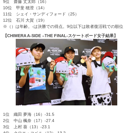
9位 齋藤 丈太郎（16）
10位 甲斐 穂澄（14）
11位 シェイ・サンディフォード（25）
12位 石川 大賀（19）
※（）は年齢。-は決勝での得点。9位以下は敗者復活戦での順位
【CHIMERA A-SIDE –THE FINAL-スケートボード女子結果】
1位 織田 夢海（16）-31.5
2位 中山 楓奈（17）-27.4
3位 上村 葵（13）-23.1