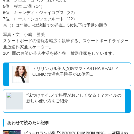
4位 クロエ・コベル（12）-13.2
5位 杉本 二湖（14）
6位 キャンディ・ジェイコブス（32）
7位 ロース・シュウェツルート（22）
※（）は年齢。-は決勝での得点。5位以下は予選の順位
写真・文 小嶋 勝美
スケートボードの情報を幅広く執筆する、スケートボードライター
兼放送作家兼スケーター。
10年間のお笑い芸人生活を経た後、放送作家をしています。
トリリンガル美人女医ママ・ASTRA BEAUTY
CLINIC 塩満恵子院長が10億円...
“味つけオイル”で料理がおいしくなる！？オイルの
新しい使い方をご紹介
あわせて読みたい記事
ピューロランド発「SPOOKY PUMPKIN 2026」一夜限りの