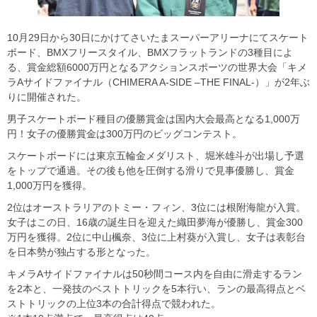
10月29日から30日にかけてさいたまスーパーアリーナにてスケート
ボード、BMXフリースタイル、BMXフラットランドの3種目によ
る、賞金総額6000万円となるアクションスポーツの世界大会「キメ
ラAサイドファイナル（CHIMERA A-SIDE –THE FINAL-）」が2年ぶ
りに開催された。
男子スケートボード種目の優勝賞金は国内大会最高となる1,000万
円！女子の優勝賞金は300万円のビッグコンテスト。
スケートボードには東京五輪金メダリスト、堀米雄斗が出場し予選
をトップで通過。その後も他を圧倒する滑りで見事優勝し、賞金
1,000万円を獲得。
2位はオーストラリアのトミー・フィン、3位には根附海龍が入賞。
女子はこの日、16歳の誕生日を迎えた織田夢海が優勝し、賞金300
万円を獲得。2位に中山楓奈、3位に上村葵が入賞し、女子は表彰台
を日本勢が独占する形となった。
キメラAサイドファイナルは50秒間コース内を自由に滑走するラン
を2本と、一発技のベストトリックを5本行い、ランの最高得点とベ
ストトリックの上位3本の合計得点で競われた。