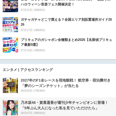
ハロウィーン音楽フェス開催決定！
07月31日 15時00分
ガチャガチャどこで買える？全国エリア別設置場所ガイド20
26
07月17日 13時00分
プリキュアのガシャポン全種類まとめ2026【名探偵プリキュ
ア最新9選】
07月16日 13時00分
エンタメ | アクセスランキング
2027年のF1全レースを現地観戦！ 航空券・宿泊費付き
「夢のシーズンチケット」が当たる
08月05日 17時48分
乃木坂46・賀喜遥香が週刊少年チャンピオンに登場！
「5年ぶん大人になった私を見ていただけたら」
08月07日 18時00分