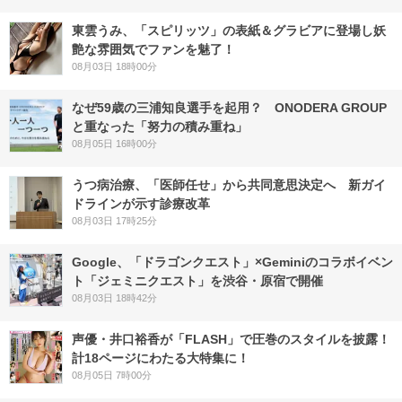
東雲うみ、「スピリッツ」の表紙＆グラビアに登場し妖
艶な雰囲気でファンを魅了！
08月03日 18時00分
なぜ59歳の三浦知良選手を起用？ ONODERA GROUP
と重なった「努力の積み重ね」
08月05日 16時00分
うつ病治療、「医師任せ」から共同意思決定へ 新ガイ
ドラインが示す診療改革
08月03日 17時25分
Google、「ドラゴンクエスト」×Geminiのコラボイベン
ト「ジェミニクエスト」を渋谷・原宿で開催
08月03日 18時42分
声優・井口裕香が「FLASH」で圧巻のスタイルを披露！
計18ページにわたる大特集に！
08月05日 7時00分