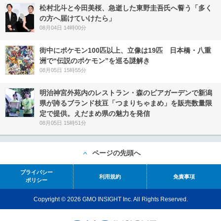
松村北斗と今田美桜、急逝した東野圭吾氏へ誓う「多く
の方へ届けていけたら」
08月04日 14時00分
街中にポケモン100匹以上、立像は19匹 日本橋・八重
洲で“伝説のポケモン”を巡る謎解き
08月05日 15時55分
明治神宮外苑内のレストラン・森のビアガーデンで新潟
県が誇るブランド枝豆「つまりちゃまめ」を販売数量限
定で提供。えだまめ県の魅力を発信
08月05日 15時51分
ページの先頭へ
プライバシー
利用規約
免責事項
ポリシー
Copyright © 2026 GMO INSIGHT Inc. All Rights Reserved.