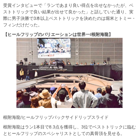
受賞インタビューで「ランであまり良い得点を出せなかったが、ベ
ストトリックで良い結果が出せて良かった」と話していた通り、実
際に男子決勝で3本以上ベストトリックを決めたのは堀米とトミー・
フィンだけだった。
【ヒールフリップのバリエーションは世界一/根附海龍】
根附海龍/ヒールフリップバックサイドリップスライド
根附海龍はラン1本目で8.3点を獲得し、3位でベストトリックに臨む
とヒールフリップのスペシャリストとしての真骨頂を見せる。