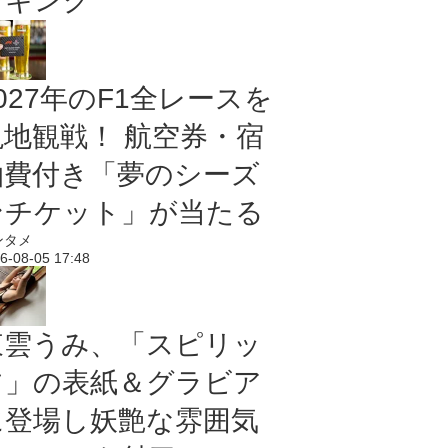
ンキング
027年のF1全レースを
現地観戦！ 航空券・宿
泊費付き「夢のシーズ
ンチケット」が当たる
ンタメ
6-08-05 17:48
東雲うみ、「スピリッ
ツ」の表紙＆グラビア
に登場し妖艶な雰囲気