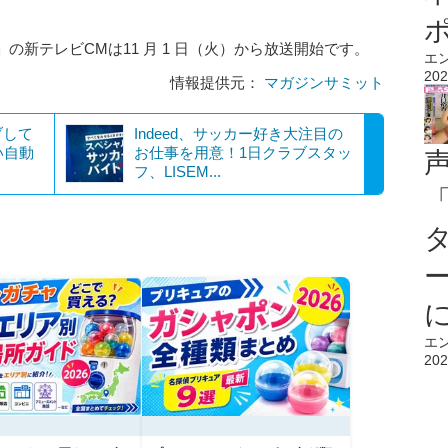
新テレビCMは11 月 1 日（火）から放送開始です。
エ
202
情報提供元：
マガジンサミット
ブして
Indeed、サッカー好き大注目の
い自動
お仕事を用意！1日クラブスタッ
フ、LISEM...
エ
202