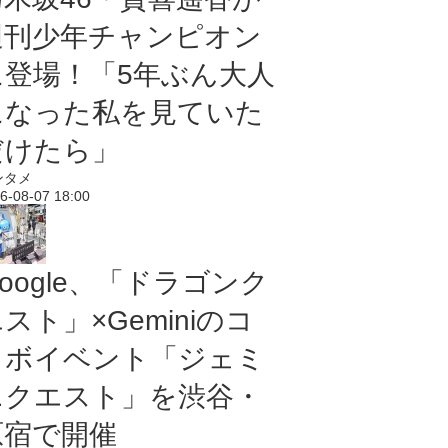
週刊少年チャンピオン
に登場！「5年ぶん大人
になった私を見ていた
だけたら」
ンタメ
6-08-07 18:00
oogle、「ドラゴンク
スト」×Geminiのコ
ラボイベント「ジェミ
ニクエスト」を渋谷・
原宿で開催