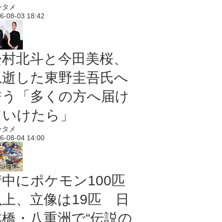
ンタメ
6-08-03 18:42
松村北斗と今田美桜、
急逝した東野圭吾氏へ
誓う「多くの方へ届け
ていけたら」
ンタメ
6-08-04 14:00
街中にポケモン100匹
以上、立像は19匹 日
本橋・八重洲で“伝説の