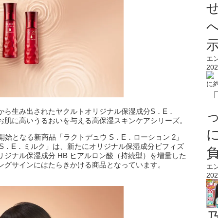
エ
202
から生み出されたヤクルトオリジナル保湿成分S．E．
お肌に高いうるおいを与える高保湿スキンケアシリーズ。
で発売開始となる新商品「ラクトデュウ S．E．ローション 2」
 S．E．ミルク」は、新たにオリジナル保湿成分ビフィズ
ジナル保湿成分 HB ヒアルロン酸（持続型）を増量した
ングサインにはたらきかける商品となっています。
エ
202