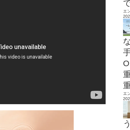
エ
202
O
エ
202