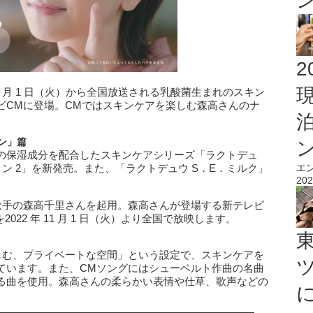
2
 月 1 日（火）から全国放送される乳酸菌生まれのスキン
ビCMに登場。CMではスキンケアを楽しむ森高さんのナ
ン」篇
の保湿成分を配合したスキンケアシリーズ「ラクトデュ
ン 2」を新発売。また、「ラクトデュウ S．E．ミルク」
エ
202
歌手の森高千里さんを起用。森高さんが登場する新テレビ
22 年 11 月 1 日（火）より全国で放映します。
しむ、プライベートな空間」という設定で、スキンケアを
ています。また、CMソングにはシューベルト作曲の名曲
る曲を使用。森高さんの柔らかい表情や仕草、歌声などの