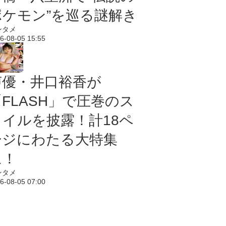
ポケモン”を巡る謎解き
ンタメ
6-08-05 15:55
声優・井口裕香が
「FLASH」で圧巻のス
タイルを披露！計18ペ
ージにわたる大特集
に！
ンタメ
6-08-05 07:00