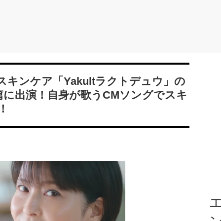
キンケア「Yakultラクトデュウ」の
篇に出演！自身が歌うCMソングでスキ
！
エ