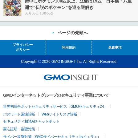
街中にポケモン100匹以上、立像は19匹 日本橋・八重
洲で“伝説のポケモン”を巡る謎解き
08月05日 15時55分
ページの先頭へ
プライバシー
利用規約
免責事項
ポリシー
Copyright © 2026 GMO INSIGHT Inc. All Rights Reserved.
GMOインターネットグループのセキュリティ事業について
世界初総合ネットセキュリティサービス「GMOセキュリティ24」
パスワード漏洩診断
Webサイトリスク診断
セキュリティ相談AIチャットボット
実在証明・盗聴対策
サイバー攻撃対策（GMOサイバーセキュリティ byイエラエ）