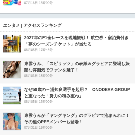
07月16日 13時00分
エンタメ | アクセスランキング
2027年のF1全レースを現地観戦！ 航空券・宿泊費付き
「夢のシーズンチケット」が当たる
08月05日 17時48分
東雲うみ、「スピリッツ」の表紙＆グラビアに登場し妖
艶な雰囲気でファンを魅了！
08月03日 18時00分
なぜ59歳の三浦知良選手を起用？ ONODERA GROUP
と重なった「努力の積み重ね」
08月05日 16時00分
東雲うみが「ヤングキング」のグラビアで泡まみれに！
その他のPPEメンバーも登場！
07月31日 19時00分