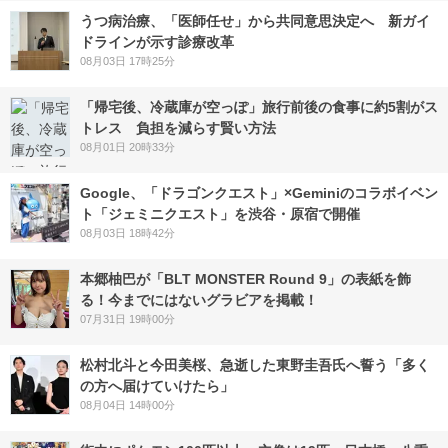
うつ病治療、「医師任せ」から共同意思決定へ 新ガイ
ドラインが示す診療改革
08月03日 17時25分
「帰宅後、冷蔵庫が空っぽ」旅行前後の食事に約5割がス
トレス 負担を減らす賢い方法
08月01日 20時33分
Google、「ドラゴンクエスト」×Geminiのコラボイベン
ト「ジェミニクエスト」を渋谷・原宿で開催
08月03日 18時42分
本郷柚巴が「BLT MONSTER Round 9」の表紙を飾
る！今までにはないグラビアを掲載！
07月31日 19時00分
松村北斗と今田美桜、急逝した東野圭吾氏へ誓う「多く
の方へ届けていけたら」
08月04日 14時00分