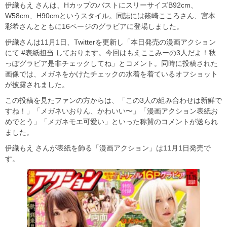
伊織もえ さんは、HカップのバストにスリーサイズB92cm、
W58cm、H90cmというスタイル。同誌には篠崎こころさん、宮本
彩希さんとともに16ページのグラビアに登場しました。
伊織さんは11月1日、Twitterを更新し「本日発売の漫画アクション
にて #表紙担当 しております。今回はもえここみーの3人だよ！秋
っぽグラビア是非チェックしてね」とコメント。同時に投稿された
画像では、メガネをかけたチェックの水着を着ているオフショット
が披露されました。
この投稿を見たファンの方からは、「この3人の組み合わせは新鮮で
すね！」「メガネいおりん、かわいい〜」「漫画アクション表紙お
めでとう」「メガネモエ可愛い」といった称賛のコメントが送られ
ました。
伊織もえ さんが表紙を飾る「漫画アクション」は11月1日発売で
す。